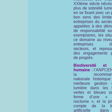
XXIème siècle nécess
plus de sobriété lum
en se fixant avec un
bon sens des limite
entreprises du secte
appelées à des dém
de responsabilité so
exemplaires, les sit
ce domaine au nive
entreprises d'a
secteurs, et reposa
des engagements p
de progrès.
Biodiversité et 
humaine
:
l’ANPCEN
la recommanda
nationale historique
meilleure gestion
lumière dans les 
vertes et bleues s
forme d’une « 
nocturne », et la pr
compte de la lu
artificielle dan