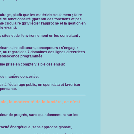
lairage, plutôt que les matériels seulement ; faire
e de fonctionnalité (garantir des fonctions et pas
 circulaire (privilégier l'approche et la gestion en
le vivant),
sites et de l’environnement en les consultant ;
icants, installateurs, concepteurs :
s'engager
e, au regard des 7 domaines des lignes directrices
obsolescence programmée,
une prise en compte visible des enjeux
, de manière concertée,
s à l'éclairage public, en open data et favoriser
épendante.
cle, la modernité de la lumière, ce n’est
valeur de progrès, sans questionnement sur les
cacité énergétique, sans approche globale,