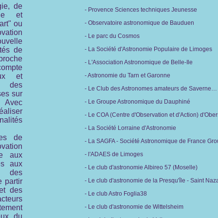
gie, de
- Provence Sciences techniques Jeunesse
que et
art" ou
- Observatoire astronomique de Bauduen
ovation
- Le parc du Cosmos
uvelle
ités de
- La Société d'Astronomie Populaire de Limoges
pproche
- L'Association Astronomique de Belle-Ile
compte
ux et
- Astronomie du Tarn et Garonne
, des
- Le Club des Astronomes amateurs de Saverne…
uses
sur
. Avec
- Le Groupe Astronomique du Dauphiné
aliser
- Le COA (Centre d'Observation et d'Action) d'Obe
alités
- La Société Lorraine d'Astronomie
les de
- La SAGFA - Société Astronomique de France Gro
vation
re aux
- l'ADAES de Limoges
és aux
- Le club d'astronomie Albireo 57 (Moselle)
c des
 partir
- Le club d'astronomie de la Presqu'île - Saint Naz
 et des
- Le club Astro Foglia38
cteurs
tement
- Le club d'astronomie de Wittelsheim
eux du