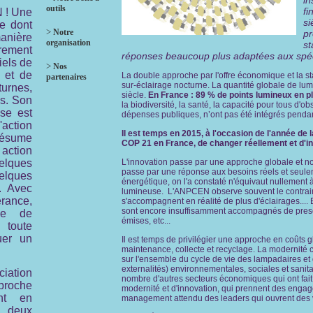
in
outils
fi
 ! Une
si
e dont
>
Notre
pr
anière
organisation
st
rement
réponses beaucoup plus adaptées aux spéci
iels de
>
Nos
t et de
La double approche par l'offre économique et la s
partenaires
sur-éclairage nocturne. La quantité globale de l
urnes,
siècle.
En France : 89 % de points lumineux en p
s. Son
la biodiversité, la santé, la capacité pour tous d'o
ise est
dépenses publiques, n’ont pas été intégrés penda
L'action
Il est temps en 2015, à l'occasion de l'année d
résume
COP 21 en France, de changer réellement et d'in
tion
lques
L'innovation passe par une approche globale et n
passe par une réponse aux besoins réels et seulem
lques
énergétique, on l'a constaté n'équivaut nullement 
. Avec
lumineuse. L'ANPCEN observe souvent le contrair
rance,
s'accompagnent en réalité de plus d'éclairages....
sont encore insuffisamment accompagnés de prescrip
lle de
émises, etc...
 toute
uer un
Il est temps de privilégier une approche en coûts 
maintenance, collecte et recyclage.
La modernité c
sur l'ensemble du cycle de vie des lampadaires et d
externalités) environnementales, sociales et sani
ciation
nombre d'autres secteurs économiques qui ont fait 
proche
modernité et d'innovation, qui prennent des engag
ant en
management attendu des leaders qui ouvrent des 
 deux