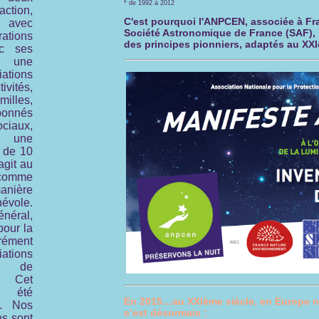
* de 1992 à 2012
tion,
C'est pourquoi l'ANPCEN, associée à Fr
, avec
Société Astronomique de France (SAF), p
ions
des principes pionniers, adaptés au XXI
ec ses
t une
ations
ivités,
illes,
bonnés
iaux,
e une
 de 10
agit au
comme
ière
évole.
énéral,
pour la
ément
ations
n de
. Cet
a été
En 2015…au XXIème siècle, en Europe no
9. Nos
c’est désormais :
ns sont