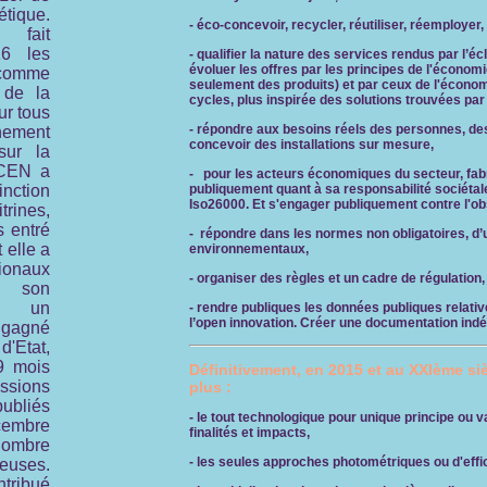
tique.
- éco-concevoir, recycler, réutiliser, réemployer,
fait
16 les
- qualifier la nature des services rendus par l’éc
évoluer les offres par les principes de l'économi
 comme
seulement des produits) et par ceux de l'économie
 de la
cycles, plus inspirée des solutions trouvées par 
ur tous
- répondre aux besoins réels des personnes, des 
nnement
concevoir des installations sur mesure,
sur la
CEN a
- pour les acteurs économiques du secteur, fabr
inction
publiquement
quant à sa responsabilité sociétal
Iso26000. Et s'engager publiquement contre l'
rines,
 entré
- répondre dans les normes non obligatoires, d’
 elle a
environnementaux,
tionaux
- organiser des règles et un cadre de régulation
 son
ès un
- rendre publiques les données publiques relative
l’open innovation. Créer une documentation ind
 gagné
'Etat,
9 mois
Définitivement, en 2015 et au XXIème siè
ssions
plus :
ubliés
- le tout technologique pour unique principe ou 
cembre
finalités et impacts,
ombre
- les seules approches photométriques ou d'effi
neuses.
tribué