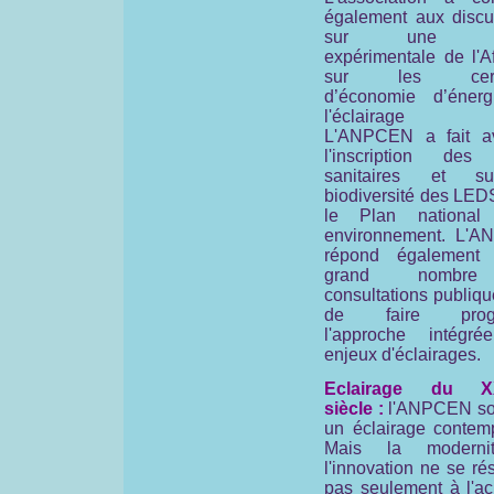
également aux discu
sur une no
expérimentale de l'A
sur les certif
d’économie d’éner
l'éclairage pu
L'ANPCEN a fait a
l'inscription des 
sanitaires et s
biodiversité des LED
le Plan national
environnement. L'
répond également
grand nombr
consultations publiqu
de faire progr
l'approche intégr
enjeux d'éclairages.
Eclairage du X
siècle :
l'ANPCEN so
un éclairage contemp
Mais la moderni
l'innovation ne se r
pas seulement à l'ac