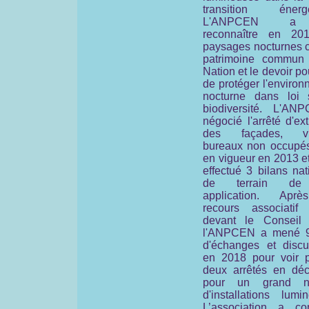
transition énergé
L'ANPCEN a 
reconnaître en 20
paysages nocturnes
patrimoine commun
Nation et le devoir po
de protéger l'enviro
nocturne
dans loi 
biodiversité.
L'ANP
négocié l'arrêté d'ext
des façades, vit
bureaux non occupés
en vigueur en 2013 et
effectué 3 bilans na
de terrain de
application. Apr
recours associatif
devant le Conseil d
l'ANPCEN a mené 
d'échanges et discu
en 2018 pour voir p
deux arrêtés en dé
pour un grand n
d'installations lumi
L’association a con