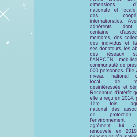
dimensions d'ac
nationale et locale
des coopérat
internationales. Av
adhérents don
centaine d'associ
membres, des collect
des individus et fam
ses donateurs, les a
des réseaux soc
l’ANPCEN mobilis
communauté de près
000 personnes. Elle 
niveau national 
local, de man
désintéressée et bén
Reconnue d'intérêt g
elle a reçu en 2014, 
1ère fois, l'agr
national des associ
de protectio
l'environnement
agrément lui 
renouvelé en 201
principales réalisatio