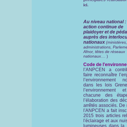
.
ici
Au niveau national 
action continue de
plaidoyer et de péd
auprès des interloc
nationaux
(ministères,
administrations, Parleme
Afnor, têtes de réseaux
nationaux....
)
Code de l'environne
l’ANPCEN a contr
faire reconnaître l’e
l’environnement no
dans les lois Grene
l’environnement e
chacune des étap
l’élaboration des déc
arrêtés associés. De
l'ANPCEN a fait insc
2015 trois articles rel
l'éclairage et aux nu
lumineuses dans la 