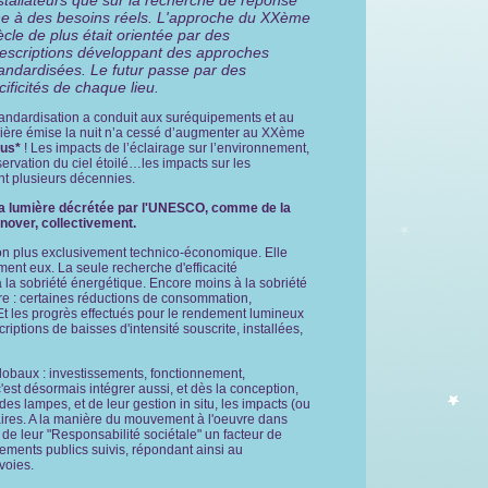
stallateurs que sur la recherche de réponse
ne à des besoins réels. L'approche du XXème
ècle de plus était orientée par des
escriptions développant des approches
andardisées. Le futur passe par des
ficités de chaque lieu.
tandardisation a conduit aux suréquipements et au
umière émise la nuit n’a cessé d’augmenter au XXème
lus*
! Les impacts de l’éclairage sur l’environnement,
bservation du ciel étoilé…les impacts sur les
nt plusieurs décennies.
e la lumière décrétée par l'UNESCO, comme de la
nover, collectivement.
on plus exclusivement technico-économique. Elle
ent eux. La seule recherche d'efficacité
à la sobriété énergétique. Encore moins à la sobriété
e : certaines réductions de consommation,
 Et les progrès effectués pour le rendement lumineux
tions de baisses d'intensité souscrite, installées,
globaux : investissements, fonctionnement,
'est désormais intégrer aussi, et dès la conception,
es lampes, et de leur gestion in situ, les impacts (ou
taires. A la manière du mouvement à l'oeuvre dans
de leur "Responsabilité sociétale" un facteur de
ements publics suivis, répondant ainsi au
voies.