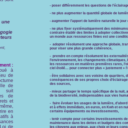
- poser différemment les questions de l'éclaira
-
ne plus augmenter la quantité globale de lumière 
- augmenter l’apport de lumière naturelle le jour
: une
- ne plus fixer systématiquement des minimums d
agogie
contraire établir des limites à adopter collectiv
un monde aux ressources finies est une conditio
uteurs
- adopter résolument une approche globale, tran
nt,
pour viser une plus grande cohérence,
- prendre en compte résolument les externalités o
l’environnement, les changements climatiques, le
les ressources en matières premières rares, l’ob
ment :
ciel étoilé… pour connecter plus « justement » l
ibué à
njeu de
- être solidaires avec ses voisins de quartiers
conséquences de ses propres choix d’éclairage e
cturne
des sources,
lle de
t suit
- mieux partager le temps spécifique de la nuit, a
es de
de la biodiversité, indispensables aux vies huma
rets et
- faire évoluer les usages de la lumière, d'abo
 même,
et à effets immédiats, en euros, en Kwh et en n
rire en
certains équipements ou investissements,
atifs à
- tenir compte pour certains investissements de
isances
maintenance dans les dettes et budgets des co
Loi de
les citoyens aux enjeux, aux choix et leurs con