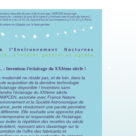
lternance naturelle du jour et de la nuit que l'ANPCEN encourage.
notre site : couleurs et sons de la nature ï¿½voluent avec le cycle des heures !
 2026 et il est
15:02:25
.
Aujourd'hui la nuit commence ï¿½ 21:47 ï¿½ Paris.
la nature en cliquant sur le haut-parleur
 : Inventons l'éclairage du XXIème siècle !
 modernité ne réside pas, et de loin, dans la
ule acquisition de la dernière technologie
éclairage disponible ! Inventons sans
tendre l'éclairage du XXIème siècle.
'ANPCEN, associée avec France Nature
vironnement et la Société Astronomique de
ance, porte résolument une parole pionnière
 différente. Elle souhaite une approche plus
ntemporaine et responsable de l'éclairage,
ur éviter la répétition des recettes du siècle
écédent, reposant alors davantage sur la
omotion de l’offre des fabricants et