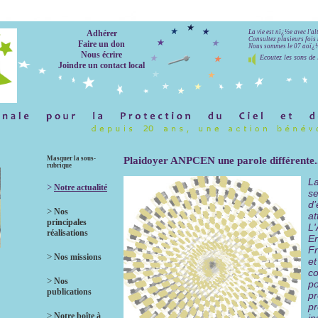
Adhérer
La vie est nï¿½e avec l'a
Consultez plusieurs fois 
Faire un don
Nous sommes le 07 aoï¿½t
Nous écrire
Ecoutez les sons de 
Joindre un contact local
Masquer la sous-
Plaidoyer ANPCEN une parole différente...
rubrique
La
>
Notre actualité
se
d’
>
Nos
at
principales
L
réalisations
En
Fr
>
Nos missions
et
co
>
Nos
po
publications
pr
pr
>
Notre boîte à