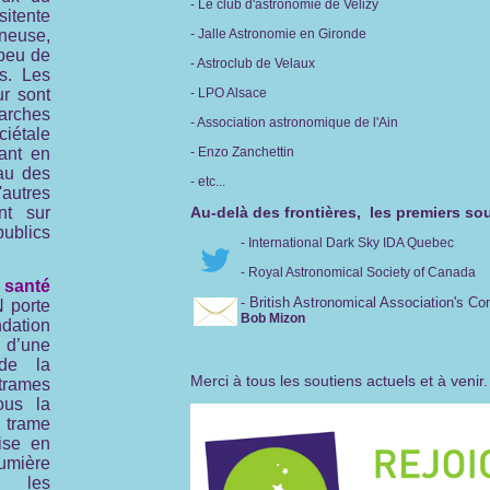
- Le club d'astronomie de Velizy
itente
ineuse,
- Jalle Astronomie en Gironde
 peu de
- Astroclub de Velaux
s. Les
ur sont
- LPO Alsace
arches
- Association astronomique de l'Ain
ciétale
uant en
- Enzo Zanchettin
au des
- etc...
utres
nt sur
Au-delà des frontières, les premiers so
ublics
- International Dark Sky IDA Quebec
- Royal Astronomical Society of Canada
santé
- British Astronomical Association's C
 porte
Bob Mizon
tion
 d’une
 de la
Merci à tous les soutiens actuels et à venir.
trames
ous la
trame
ise en
mière
s les