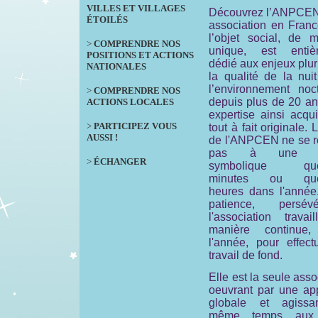
VILLES ET VILLAGES
Découvrez l’ANPCEN
ÉTOILÉS
association en Franc
l’objet social, de m
>
COMPRENDRE NOS
unique, est entiè
POSITIONS ET ACTIONS
dédié aux enjeux plur
NATIONALES
la qualité de la nui
l’environnement noct
>
COMPRENDRE NOS
depuis plus de 20 an
ACTIONS LOCALES
expertise ainsi acqu
>
PARTICIPEZ VOUS
tout à fait originale. 
AUSSI !
de l'ANPCEN ne se 
pas à une ac
>
ÉCHANGER
symbolique que
minutes ou que
heures dans l'année
patience, persévé
l'association travai
manière continue,
l'année, pour effect
travail de fond.
Elle est la seule asso
oeuvrant par une ap
globale et agiss
même temps aux