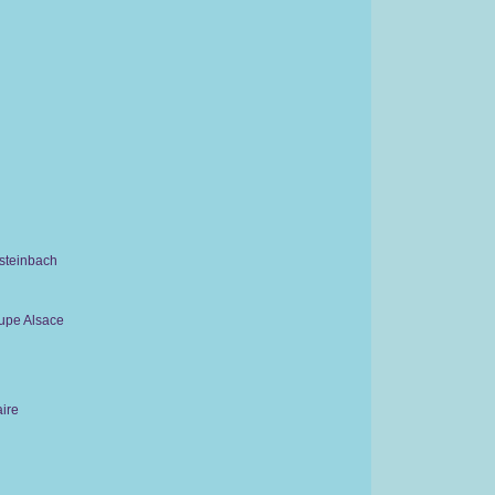
rsteinbach
upe Alsace
aire