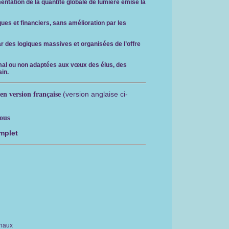
mentation de la quantité globale de lumière émise la
ques et financiers, sans amélioration par les
ar des logiques massives et organisées de l’offre
mal ou non adaptées aux vœux des élus, des
ain.
(version anglaise ci-
en version française
nous
omplet
onaux