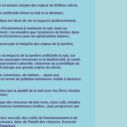
ge en tenant compte des enjeux du XXIème siècle,
artificielle émise la nuit et la diminuer,
 dans les lieux de vie et espaces professionnels,
'éclairement à maintenir la nuit, mais au
ement ; reconnaître que l'existence de limites dans
n d'existence pour les générations futures,
sversale et intégrée des enjeux de la lumière,
u impacts de la lumière artificielle la nuit, sur
s paysages nocturnes et la biodiversité, la santé,
servation culturelle, citoyenne ou scientifique du
'éclairage aux grands enjeux du siècle,
, de communes, de nations… quant aux
n terme de pollution lumineuse visible à distance
insi que la qualité de la nuit avec les êtres vivants
ines,
rd par des mesures de bon sens, sans coût, simples
uisances lumineuses évitées ; puis progresser par
 leur surcoût, des coûts de fonctionnement et de
mmunes, donc de l’impôt des citoyens. Associer
séquences,