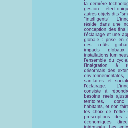
la dernière technolo
gestion électroni
autres objets dits "sm
"intelligents". L'inn
réside dans une no
conception des final
l'éclairage et une a
globale : prise en 
des coûts globa
impacts globaux
installations lumine
l'ensemble du cycle
l'intégration à ré
désormais des extern
environnementales,
sanitaires et socia
l'éclairage. L'inno
consiste à répond
besoins réels ajust
territoires, don
habitants, et non faire
les choix de l'offre
prescriptions des a
économiques direc
intéressés. Les enj