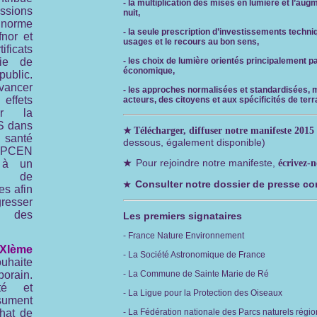
- la multiplication des mises en lumière et l’aug
ssions
nuit,
rme
- la seule prescription d’investissements techni
fnor et
usages et le recours au bon sens,
icats
gie de
- les choix de lumière orientés principalement p
économique,
blic.
vancer
- les approches normalisées et standardisées, 
effets
acteurs, des citoyens et aux spécificités de terr
ur la
S dans
★
Télécharger, diffuser notre manifeste 2015 
 santé
dessous, également disponible)
ANPCEN
Pour rejoindre notre manifeste,
 à un
★
écrivez-
e de
Consulter n
otre dossier de presse c
★
es afin
esser
ée des
Les premiers signataires
- France Nature Environnement
XIème
- La Société Astronomique de France
uhaite
orain.
- La Commune de Sainte Marie de Ré
té et
- La Ligue pour la Protection des Oiseaux
ésument
hat de
- La Fédération nationale des Parcs naturels régi