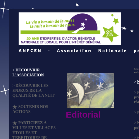
>
DÉCOUVRIR
Mas
rub
L'ASSOCIATION
>
N
>
DÉCOUVRIR LES
ENJEUX DE LA
>
QUALITÉ DE LA NUIT
pri
réa
SOUTENIR NOS
ACTIONS
Editorial
>
N
PARTICIPEZ À
>
VILLES ET VILLAGES
pub
ÉTOILÉS ET
TERRITOIRES DE
>
N