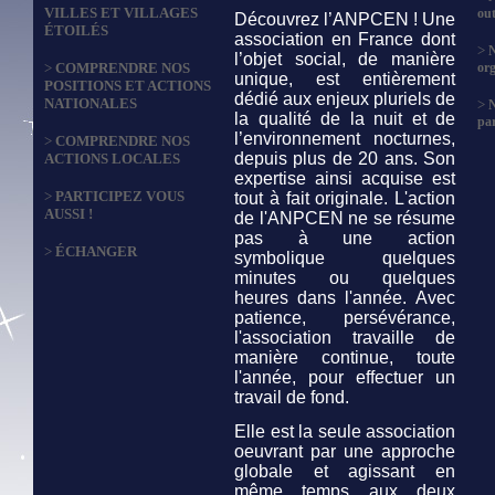
VILLES ET VILLAGES
out
Découvrez l’ANPCEN ! Une
ÉTOILÉS
association en France dont
>
N
l’objet social, de manière
>
COMPRENDRE NOS
org
unique, est entièrement
POSITIONS ET ACTIONS
dédié aux enjeux pluriels de
NATIONALES
>
la qualité de la nuit et de
par
l’environnement nocturnes,
>
COMPRENDRE NOS
depuis plus de 20 ans. Son
ACTIONS LOCALES
expertise ainsi acquise est
>
PARTICIPEZ VOUS
tout à fait originale. L'action
AUSSI !
de l'ANPCEN ne se résume
pas à une action
>
ÉCHANGER
symbolique quelques
minutes ou quelques
heures dans l'année. Avec
patience, persévérance,
l'association travaille de
manière continue, toute
l'année, pour effectuer un
travail de fond.
Elle est la seule association
oeuvrant par une approche
globale et agissant en
même temps aux deux