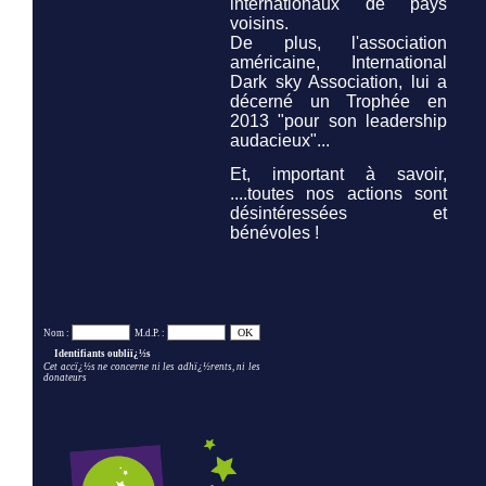
internationaux de pays
voisins.
De plus, l'association
américaine,
International
Dark sky Association,
lui a
décerné un Trophée en
2013 "pour son leadership
audacieux"...
Et, important à savoir,
....toutes nos actions sont
désintéressées et
bénévoles !
Nom :
M.d.P. :
Identifiants oubliï¿½s
Cet accï¿½s ne concerne ni les adhï¿½rents, ni les
donateurs