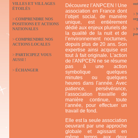
VILLES ET VILLAGES
out
Découvrez l’ANPCEN ! Une
ÉTOILÉS
association en France dont
>
N
l’objet social, de manière
>
COMPRENDRE NOS
org
unique, est entièrement
POSITIONS ET ACTIONS
dédié aux enjeux pluriels de
NATIONALES
>
la qualité de la nuit et de
par
l’environnement nocturnes,
>
COMPRENDRE NOS
depuis plus de 20 ans. Son
ACTIONS LOCALES
expertise ainsi acquise est
>
PARTICIPEZ VOUS
tout à fait originale. L'action
AUSSI !
de l'ANPCEN ne se résume
pas à une action
>
ÉCHANGER
symbolique quelques
minutes ou quelques
heures dans l'année. Avec
patience, persévérance,
l'association travaille de
manière continue, toute
l'année, pour effectuer un
travail de fond.
Elle est la seule association
oeuvrant par une approche
globale et agissant en
même temps aux deux