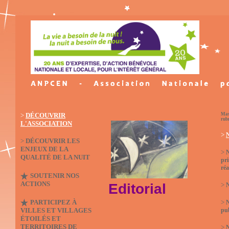
>
DÉCOUVRIR
Mas
rub
L'ASSOCIATION
>
N
>
DÉCOUVRIR LES
ENJEUX DE LA
>
QUALITÉ DE LA NUIT
pri
réa
SOUTENIR NOS
ACTIONS
Editorial
>
N
PARTICIPEZ À
>
VILLES ET VILLAGES
pub
ÉTOILÉS ET
TERRITOIRES DE
>
N