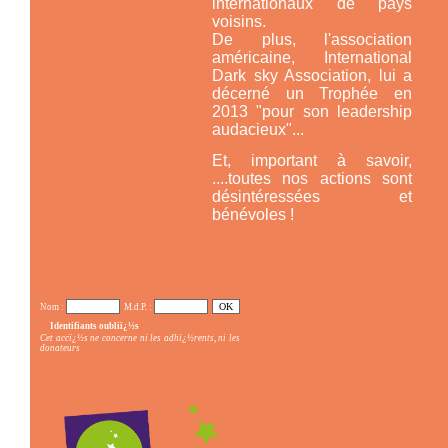
internationaux de pays
voisins.
De plus, l'association
américaine,
International
Dark sky Association,
lui a
décerné un Trophée en
2013 "pour son leadership
audacieux"...
Et, important à savoir,
....toutes nos actions sont
désintéressées et
bénévoles !
Nom :
M.d.P. :
Identifiants oubliï¿½s
Cet accï¿½s ne concerne ni les adhï¿½rents, ni les
donateurs