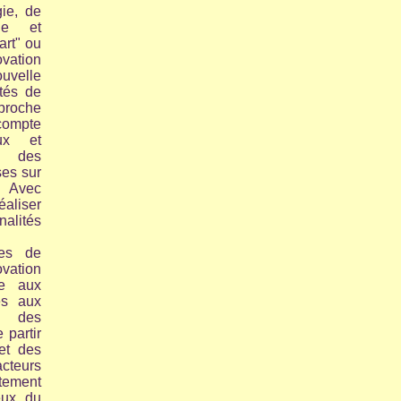
gie, de
que et
art" ou
ovation
uvelle
ités de
pproche
compte
ux et
, des
uses
sur
. Avec
aliser
alités
les de
vation
re aux
és aux
c des
 partir
 et des
cteurs
tement
eux du