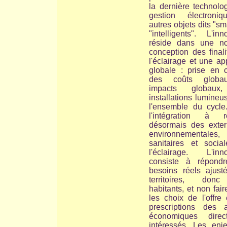
la dernière technolo
gestion électroni
autres objets dits "sm
"intelligents". L'inn
réside dans une no
conception des final
l'éclairage et une a
globale : prise en 
des coûts globa
impacts globaux
installations lumine
l'ensemble du cycle
l'intégration à ré
désormais des extern
environnementales,
sanitaires et socia
l'éclairage. L'inno
consiste à répond
besoins réels ajust
territoires, don
habitants, et non faire
les choix de l'offre
prescriptions des a
économiques direc
intéressés. Les enj