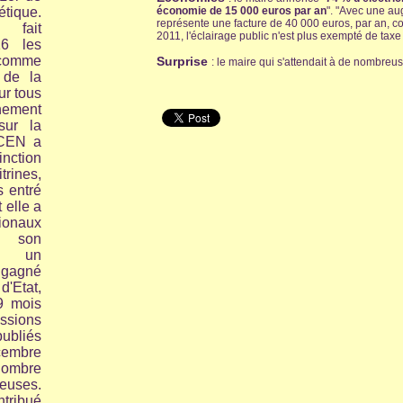
tique.
économie de 15 000 euros par an
". "Avec une aug
représente une facture de 40 000 euros, par an,
fait
2011, l'éclairage public n'est plus exempté de tax
16 les
 comme
Surprise
: le maire qui s'attendait à de nombreus
 de la
ur tous
nnement
sur la
CEN a
inction
rines,
 entré
 elle a
tionaux
 son
ès un
 gagné
'Etat,
9 mois
ssions
ubliés
cembre
ombre
neuses.
tribué