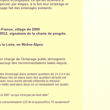
enjeux écologiques, ce qui les amènent à
penser par étapes, à la fois leur éclairage et
usage fait des éclairages existants.
-France, village de 2000
 2012, signataire de la charte de progrès
s la Loire, en Rhône Alpes
en charge de l'éclairage public témoignent
beaucoup des recommandations faites depuis
 l'éclairage dans certains quartiers de 1h à 6 h du
trique mis en place dans des quartiers récents est
arer, nous avons décidé d'étendre la mesure".
 du matin sauf dans deux où un lampadaire sur quatre
à 360° ce qui n'est pas du tout utile"
es consommaient 125 W et aujourd'hui 70 seulement"