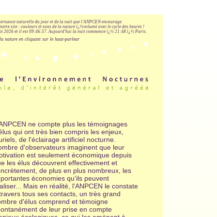
lternance naturelle du jour et de la nuit que l'ANPCEN encourage.
notre site : couleurs et sons de la nature ï¿½voluent avec le cycle des heures !
 2026 et il est
09:46:58
.
Aujourd'hui la nuit commence ï¿½ 21:48 ï¿½ Paris.
la nature en cliquant sur le haut-parleur
'ANPCEN ne compte plus les témoignages
élus qui ont très bien compris les enjeux,
uriels, de l'éclairage artificiel nocturne.
mbre d'observateurs imaginent que leur
tivation est seulement économique depuis
e les élus découvrent effectivement et
ncrètement, de plus en plus nombreux, les
portantes économies qu'ils peuvent
aliser... Mais en réalité, l'ANPCEN le constate
travers tous ses contacts, un très grand
mbre d'élus comprend et témoigne
ontanément de leur prise en compte