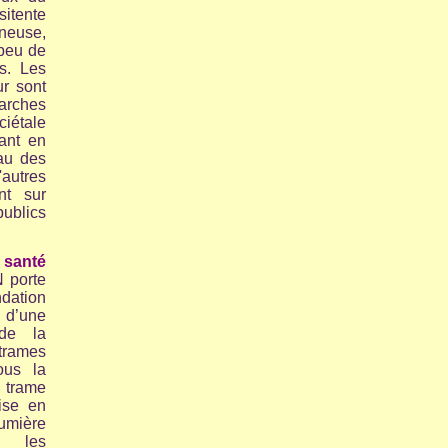
itente
ineuse,
 peu de
s. Les
ur sont
arches
ciétale
uant en
au des
utres
nt sur
ublics
santé
 porte
tion
 d’une
 de la
trames
ous la
trame
ise en
mière
s les