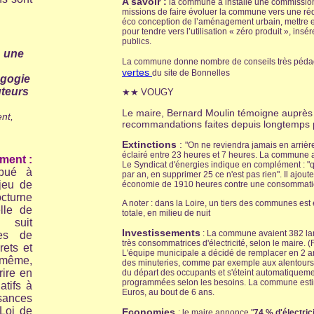
A savoir :
la commune a installé une commissio
missions de f
aire évoluer la commune vers une ré
éco conception de l’aménagement urbain, mettre e
pour tendre vers l’utilisation « zéro produit », i
publics.
: une
La commune donne nombre de conseils très pédago
vertes
du site de Bonnelles
agogie
uteurs
★★
VOUGY
Le maire, Bernard Moulin témoigne auprès d
nt,
recommandations faites depuis longtemps
Extinctions
:
"On ne reviendra jamais en arrière
éclairé entre 23 heures et 7 heures. La commune
ment :
Le Syndicat d'énergies indique en complément : "
ibué à
par an, en supprimer 25 ce n'est pas rien". Il ajout
njeu de
économie de 1910 heures contre une consommati
cturne
A noter : dans la Loire, un tiers des communes es
lle de
totale, en milieu de nuit
t suit
Investissements
: La commune avaient 382 la
es de
très consommatrices d'électricité, selon le maire. 
rets et
L'équipe municipale a décidé de remplacer en 2 ans 
 même,
des minuteries, comme par exemple aux alentours du
rire en
du départ des occupants et s'éteint automatiquemen
programmées selon les besoins. La commune estim
atifs à
Euros, au bout de 6 ans.
isances
Loi de
Economies
: le maire annonce "
74 % d'électri