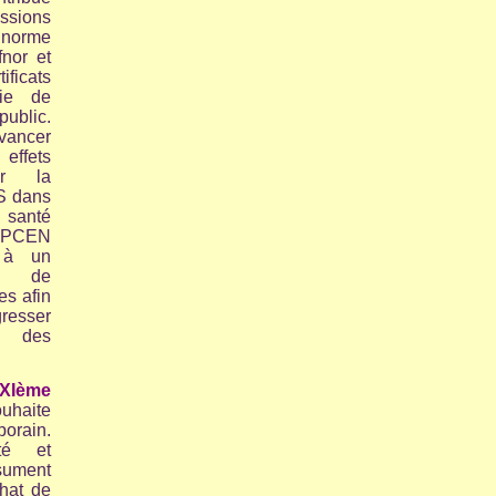
ssions
rme
fnor et
icats
gie de
blic.
vancer
effets
ur la
S dans
 santé
ANPCEN
 à un
e de
es afin
esser
ée des
XIème
uhaite
orain.
té et
ésument
hat de