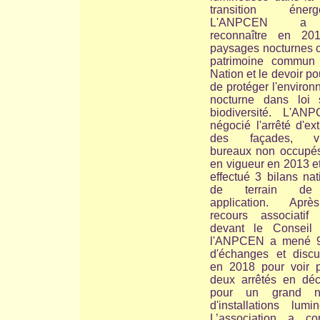
transition énergé
L'ANPCEN a 
reconnaître en 20
paysages nocturnes
patrimoine commun
Nation et le devoir po
de protéger l'enviro
nocturne
dans loi 
biodiversité.
L'ANP
négocié l'arrêté d'ext
des façades, vit
bureaux non occupés
en vigueur en 2013 et
effectué 3 bilans na
de terrain de
application. Apr
recours associatif
devant le Conseil d
l'ANPCEN a mené 
d'échanges et discu
en 2018 pour voir p
deux arrêtés en dé
pour un grand n
d'installations lumi
L’association a con