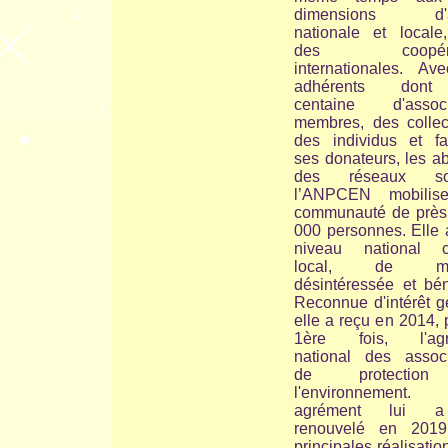
dimensions d'ac
nationale et locale
des coopérat
internationales. Av
adhérents don
centaine d'associ
membres, des collect
des individus et fam
ses donateurs, les a
des réseaux soc
l’ANPCEN mobilis
communauté de près
000 personnes. Elle 
niveau national 
local, de man
désintéressée et bén
Reconnue d'intérêt g
elle a reçu en 2014, 
1ère fois, l'agr
national des associ
de protectio
l'environnement
agrément lui 
renouvelé en 201
principales réalisatio