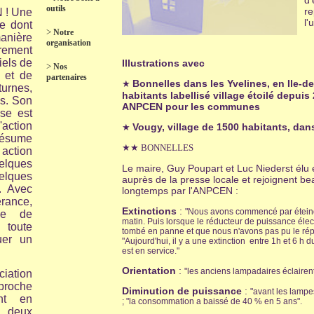
d'
outils
re
 ! Une
l'
e dont
>
Notre
anière
organisation
rement
iels de
Illustrations avec
>
Nos
t et de
partenaires
Bonnelles dans les Yvelines, en Ile-de
★
urnes,
habitants labellisé village étoilé depuis
s. Son
ANPCEN pour les communes
ise est
L'action
Vougy, village de 1500 habitants, dan
★
résume
★★ BONNELLES
tion
lques
Le maire, Guy Poupart et Luc Niederst élu 
lques
auprès de la presse locale et rejoignent 
. Avec
longtemps par l'ANPCEN :
rance,
Extinctions
:
"Nous avons commencé par éteindre
lle de
matin. Puis lorsque le réducteur de puissance élec
 toute
tombé en panne et que nous n'avons pas pu le rép
uer un
"
Aujourd'hui, il y a une extinction entre 1h et 6 h
est en service."
Orientation
:
"les anciens lampadaires éclairent 
ciation
proche
Diminution de puissance
:
"avant les lamp
ant en
; "la consommation a baissé de 40 % en 5 ans".
 deux