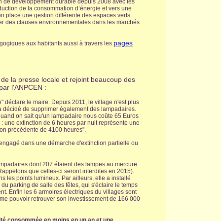
n de développement durable depuis 2008 avec les
duction de la consommation d’énergie et vers une
n place une gestion différente des espaces verts
nsérer des clauses environnementales dans les marchés
pages
giques aux habitants aussi à travers les
e la presse locale et rejoint beaucoup des
 par l'ANPCEN :
" déclare le maire. Depuis 2011, le village n'est plus
 a décidé de supprimer également des lampadaires.
quand on sait qu'un lampadaire nous coûte 65 Euros
e : une extinction de 6 heures par nuit représente une
on précédente de 4100 heures".
t engagé dans une démarche d'extinction partielle ou
mpadaires dont 207 étaient des lampes au mercure
(Rappelons que celles-ci seront interdites en 2015).
les points lumineux. Par ailleurs, elle a installé
 parking de salle des fêtes, qui s'éclaire le temps
t. Enfin les 6 armoires électriques du villages sont
e pouvoir retrouver son investissement de 166 000
cité consommée en moins en un an et une