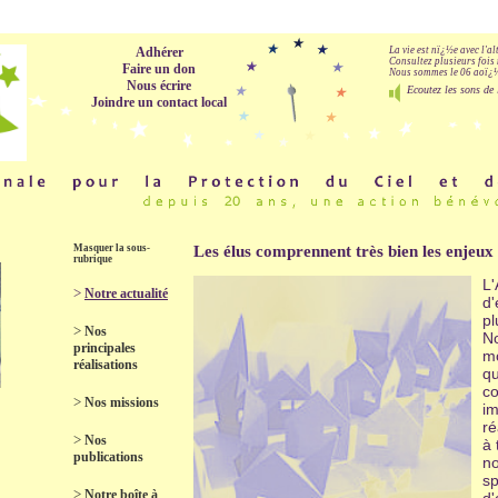
Adhérer
La vie est nï¿½e avec l'a
Consultez plusieurs fois 
Faire un don
Nous sommes le 06 aoï¿½t
Nous écrire
Ecoutez les sons de 
Joindre un contact local
Masquer la sous-
Les élus comprennent très bien les enjeux
rubrique
L
>
Notre actualité
d'
pl
>
Nos
No
principales
mo
réalisations
qu
co
>
Nos missions
im
ré
>
Nos
à 
publications
no
sp
>
Notre boîte à