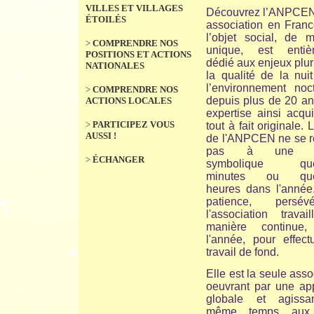
VILLES ET VILLAGES
Découvrez l’ANPCEN
ÉTOILÉS
association en Franc
l’objet social, de m
>
COMPRENDRE NOS
unique, est entiè
POSITIONS ET ACTIONS
dédié aux enjeux plur
NATIONALES
la qualité de la nui
l’environnement noct
>
COMPRENDRE NOS
depuis plus de 20 an
ACTIONS LOCALES
expertise ainsi acqu
>
PARTICIPEZ VOUS
tout à fait originale. 
AUSSI !
de l'ANPCEN ne se 
pas à une ac
>
ÉCHANGER
symbolique que
minutes ou que
heures dans l'année
patience, persévé
l'association travai
manière continue,
l'année, pour effect
travail de fond.
Elle est la seule asso
oeuvrant par une ap
globale et agiss
même temps aux