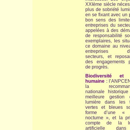
XXIème siècle nécess
plus de sobriété lum
en se fixant avec un
bon sens des limite
entreprises du secte
appelées à des dém
de responsabilité so
exemplaires, les sit
ce domaine au nive
entreprises d'a
secteurs, et reposa
des engagements p
de progrès.
Biodiversité et 
humaine
:
l’ANPCEN
la recommanda
nationale historique
meilleure gestion
lumière dans les 
vertes et bleues s
forme d’une « 
nocturne », et la pr
compte de la lu
artificielle dan