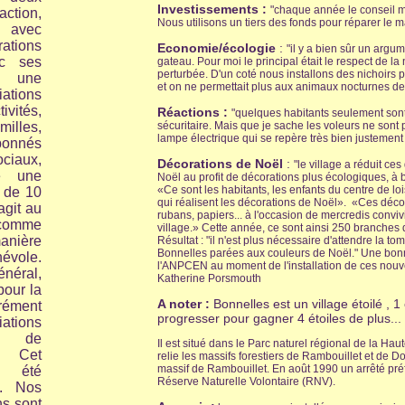
Investissements :
"chaque année le conseil m
tion,
Nous utilisons un tiers des fonds pour réparer le m
, avec
ions
Economie/écologie
:
"il y a bien sûr un argu
ec ses
gateau. Pour moi le principal était le respect de la 
perturbée. D'un coté nous installons des nichoirs po
t une
et on ne permettait plus aux animaux nocturnes de c
ations
ivités,
Réactions :
"quelques habitants seulement sont 
illes,
sécuritaire. Mais que je sache les voleurs ne sont
lampe électrique qui se repère très bien justement 
bonnés
iaux,
Décorations de Noël
:
"le village a réduit c
e une
Noël au profit de décorations plus écologiques, à
«Ce sont les habitants, les enfants du centre de loi
 de 10
qui réalisent les décorations de Noël». «Ces décor
agit au
rubans, papiers... à l'occasion de mercredis convi
comme
village.» Cette année, ce sont ainsi 250 branches 
ière
Résultat : "il n'est plus nécessaire d'attendre la t
Bonnelles parées aux couleurs de Noël." Une bonn
évole.
l'ANPCEN au moment de l'installation de ces nouv
énéral,
Katherine Porsmouth
pour la
A noter :
Bonnelles est un village étoilé , 
ément
progresser pour gagner 4 étoiles de plus...
ations
n de
Il est s
itué dans le Parc naturel régional de la Ha
. Cet
relie les massifs forestiers de Rambouillet et de 
massif de Rambouillet.
En août 1990 un arrêté pré
a été
Réserve Naturelle Volontaire (RNV).
9. Nos
ns sont