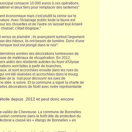
unicipal consacre 10 000 euros à ces opérations.
atériel et deux tiers pour remplacer des lanternes"
ment économique mais c'est plutôt la cerise sur le
nature. Avec l'éclairage public toute la faune est
ur les chouettes et de l'autre on laissait tout éclairé
hasser, c'était illogique."
venus se plaindre ; ils avançaient surtout l'argument
 pas des hiboux, ils ont besoin de lumière. Donc d'une
lorsque tout est plongé dans le noir".
es dernières années ses décorations lumineuses de
 base de matériaux de récupération. En 2012,
sirs aidés des résidents autistes du foyer d'Ulysse
ations sont faites à partir de branches,
viaux, et sont accrochées ensuite dans les rues du
qui ont été réalisées et accrochées dans le bourg.
ombée de la nuit pour découvrir les rues de
e idée à suivre. Et la commune a signé la charte de
elles décorations de Noël avec notre représentante
1 étoile depuis 2012 et peut donc encore
ute-vallée de Chevreuse.
La commune de Bonnelles
Dourdan commune dans la forêt dite de protection du
fectoral a classé les « étangs de Bonnelles » en