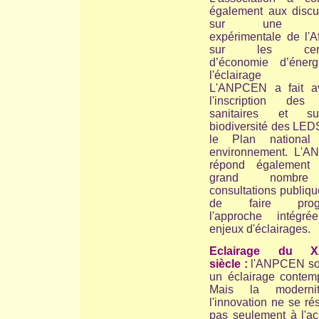
également aux discu
sur une no
expérimentale de l'A
sur les certif
d’économie d’éner
l'éclairage pu
L'ANPCEN a fait a
l'inscription des 
sanitaires et s
biodiversité des LED
le Plan national
environnement. L'
répond également
grand nombr
consultations publiqu
de faire progr
l'approche intégr
enjeux d'éclairages.
Eclairage du X
siècle :
l'ANPCEN so
un éclairage contemp
Mais la moderni
l'innovation ne se r
pas seulement à l'ac