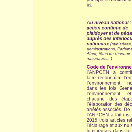
.
ici
Au niveau national 
action continue de
plaidoyer et de péd
auprès des interloc
nationaux
(ministères,
administrations, Parleme
Afnor, têtes de réseaux
nationaux....
)
Code de l'environne
l’ANPCEN a contr
faire reconnaître l’e
l’environnement no
dans les lois Grene
l’environnement e
chacune des étap
l’élaboration des déc
arrêtés associés. De
l'ANPCEN a fait insc
2015 trois articles rel
l'éclairage et aux nu
lumineuses dans la 