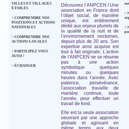
VILLES ET VILLAGES
out
Découvrez l’ANPCEN ! Une
ÉTOILÉS
association en France dont
>
N
l’objet social, de manière
>
COMPRENDRE NOS
org
unique, est entièrement
POSITIONS ET ACTIONS
dédié aux enjeux pluriels de
NATIONALES
>
la qualité de la nuit et de
par
l’environnement nocturnes,
>
COMPRENDRE NOS
depuis plus de 20 ans. Son
ACTIONS LOCALES
expertise ainsi acquise est
>
PARTICIPEZ VOUS
tout à fait originale. L'action
AUSSI !
de l'ANPCEN ne se résume
pas à une action
>
ÉCHANGER
symbolique quelques
minutes ou quelques
heures dans l'année. Avec
patience, persévérance,
l'association travaille de
manière continue, toute
l'année, pour effectuer un
travail de fond.
Elle est la seule association
oeuvrant par une approche
globale et agissant en
même temps aux deux