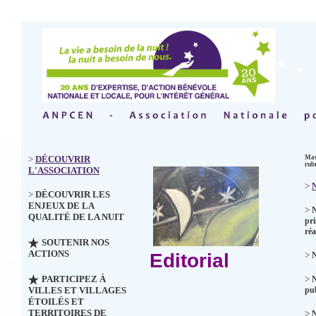
>
DÉCOUVRIR
Mas
rub
L'ASSOCIATION
>
N
>
DÉCOUVRIR LES
ENJEUX DE LA
>
QUALITÉ DE LA NUIT
pri
réa
SOUTENIR NOS
ACTIONS
Editorial
>
N
PARTICIPEZ À
>
VILLES ET VILLAGES
pub
ÉTOILÉS ET
TERRITOIRES DE
>
N