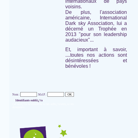
internationaux de pays
voisins.
De plus, l'association
américaine,
International
Dark sky Association,
lui a
décerné un Trophée en
2013 "pour son leadership
audacieux"...
Et, important à savoir,
....toutes nos actions sont
désintéressées et
bénévoles !
Nom :
M.d.P. :
Identifiants oubliï¿½s
Cet accï¿½s ne concerne ni les adhï¿½rents, ni les
donateurs