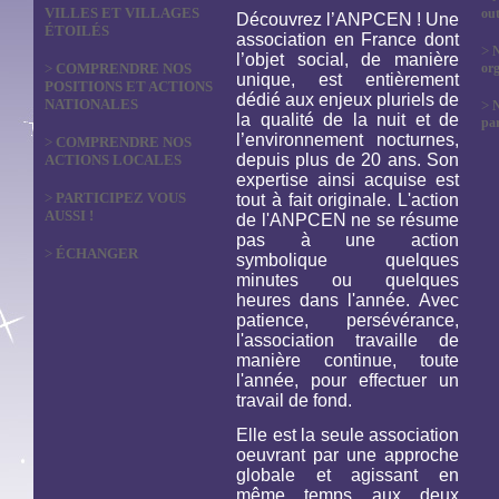
VILLES ET VILLAGES
out
Découvrez l’ANPCEN ! Une
ÉTOILÉS
association en France dont
>
N
l’objet social, de manière
>
COMPRENDRE NOS
org
unique, est entièrement
POSITIONS ET ACTIONS
dédié aux enjeux pluriels de
NATIONALES
>
la qualité de la nuit et de
par
l’environnement nocturnes,
>
COMPRENDRE NOS
depuis plus de 20 ans. Son
ACTIONS LOCALES
expertise ainsi acquise est
>
PARTICIPEZ VOUS
tout à fait originale. L'action
AUSSI !
de l'ANPCEN ne se résume
pas à une action
>
ÉCHANGER
symbolique quelques
minutes ou quelques
heures dans l'année. Avec
patience, persévérance,
l'association travaille de
manière continue, toute
l'année, pour effectuer un
travail de fond.
Elle est la seule association
oeuvrant par une approche
globale et agissant en
même temps aux deux