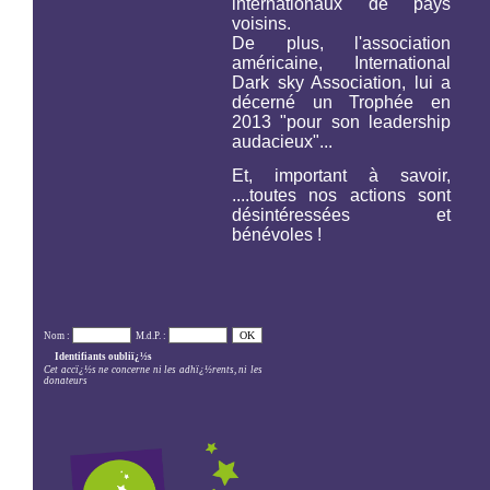
internationaux de pays
voisins.
De plus, l'association
américaine,
International
Dark sky Association,
lui a
décerné un Trophée en
2013 "pour son leadership
audacieux"...
Et, important à savoir,
....toutes nos actions sont
désintéressées et
bénévoles !
Nom :
M.d.P. :
Identifiants oubliï¿½s
Cet accï¿½s ne concerne ni les adhï¿½rents, ni les
donateurs