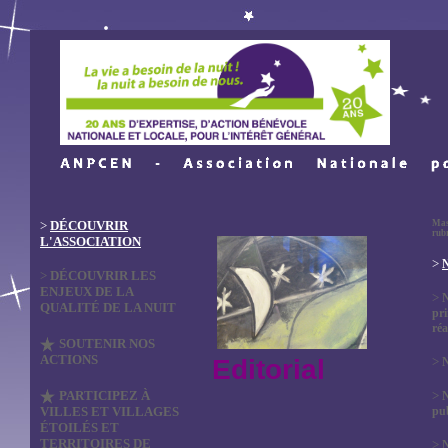
>
DÉCOUVRIR
Mas
rub
L'ASSOCIATION
>
N
>
DÉCOUVRIR LES
ENJEUX DE LA
>
QUALITÉ DE LA NUIT
pri
réa
SOUTENIR NOS
ACTIONS
Editorial
>
N
PARTICIPEZ À
>
VILLES ET VILLAGES
pub
ÉTOILÉS ET
TERRITOIRES DE
>
N