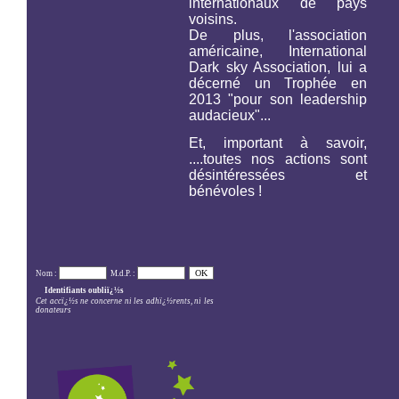
internationaux de pays
voisins.
De plus, l'association
américaine,
International
Dark sky Association,
lui a
décerné un Trophée en
2013 "pour son leadership
audacieux"...
Et, important à savoir,
....toutes nos actions sont
désintéressées et
bénévoles !
Nom :
M.d.P. :
Identifiants oubliï¿½s
Cet accï¿½s ne concerne ni les adhï¿½rents, ni les
donateurs