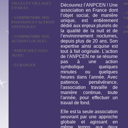
VILLES ET VILLAGES
out
Découvrez l’ANPCEN ! Une
ÉTOILÉS
association en France dont
>
N
l’objet social, de manière
>
COMPRENDRE NOS
org
unique, est entièrement
POSITIONS ET ACTIONS
dédié aux enjeux pluriels de
NATIONALES
>
la qualité de la nuit et de
par
l’environnement nocturnes,
>
COMPRENDRE NOS
depuis plus de 20 ans. Son
ACTIONS LOCALES
expertise ainsi acquise est
>
PARTICIPEZ VOUS
tout à fait originale. L'action
AUSSI !
de l'ANPCEN ne se résume
pas à une action
>
ÉCHANGER
symbolique quelques
minutes ou quelques
heures dans l'année. Avec
patience, persévérance,
l'association travaille de
manière continue, toute
l'année, pour effectuer un
travail de fond.
Elle est la seule association
oeuvrant par une approche
globale et agissant en
même temps aux deux