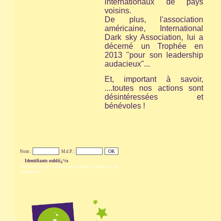
internationaux de pays
voisins.
De plus, l'association
américaine,
International
Dark sky Association,
lui a
décerné un Trophée en
2013 "pour son leadership
audacieux"...
Et, important à savoir,
....toutes nos actions sont
désintéressées et
bénévoles !
Nom :
M.d.P. :
Identifiants oubliï¿½s
Cet accï¿½s ne concerne ni les adhï¿½rents, ni les
donateurs