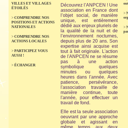
VILLES ET VILLAGES
out
Découvrez l’ANPCEN ! Une
ÉTOILÉS
association en France dont
>
N
l’objet social, de manière
>
COMPRENDRE NOS
org
unique, est entièrement
POSITIONS ET ACTIONS
dédié aux enjeux pluriels de
NATIONALES
>
la qualité de la nuit et de
par
l’environnement nocturnes,
>
COMPRENDRE NOS
depuis plus de 20 ans. Son
ACTIONS LOCALES
expertise ainsi acquise est
>
PARTICIPEZ VOUS
tout à fait originale. L'action
AUSSI !
de l'ANPCEN ne se résume
pas à une action
>
ÉCHANGER
symbolique quelques
minutes ou quelques
heures dans l'année. Avec
patience, persévérance,
l'association travaille de
manière continue, toute
l'année, pour effectuer un
travail de fond.
Elle est la seule association
oeuvrant par une approche
globale et agissant en
même temps aux deux