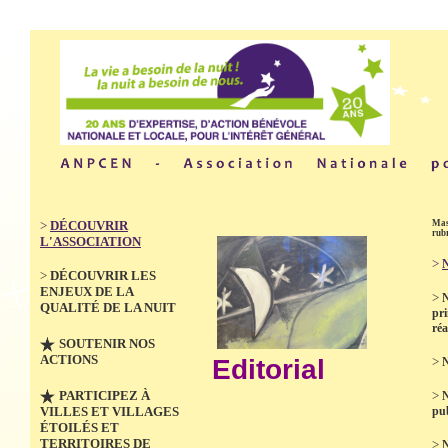
>
DÉCOUVRIR
Mas
rub
L'ASSOCIATION
>
N
>
DÉCOUVRIR LES
ENJEUX DE LA
>
QUALITÉ DE LA NUIT
pri
réa
SOUTENIR NOS
ACTIONS
Editorial
>
N
PARTICIPEZ À
>
VILLES ET VILLAGES
pub
ÉTOILÉS ET
TERRITOIRES DE
>
N