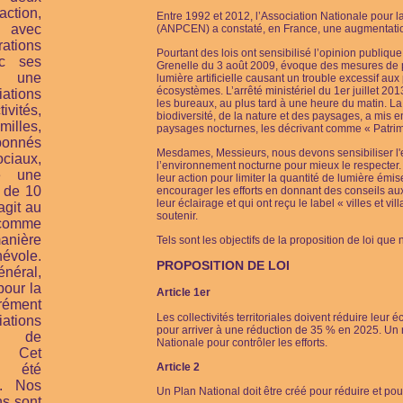
tion,
Entre 1992 et 2012, l’Association Nationale pour l
, avec
(ANPCEN) a constaté, en France, une augmentatio
ions
Pourtant des lois ont sensibilisé l’opinion publique
ec ses
Grenelle du 3 août 2009, évoque des mesures de pr
t une
lumière artificielle causant un trouble excessif aux
écosystèmes. L’arrêté ministériel du 1er juillet 2013
ations
les bureaux, au plus tard à une heure du matin. La
ivités,
biodiversité, de la nature et des paysages, a mis
illes,
paysages nocturnes, les décrivant comme « Patrimo
bonnés
Mesdames, Messieurs, nous devons sensibiliser l'
iaux,
l’environnement nocturne pour mieux le respecter.
e une
leur action pour limiter la quantité de lumière émise l
 de 10
encourager les efforts en donnant des conseils au
leur éclairage et qui ont reçu le label « villes et vi
agit au
soutenir.
comme
ière
Tels sont les objectifs de la proposition de loi q
évole.
PROPOSITION DE LOI
énéral,
pour la
Article 1er
ément
Les collectivités territoriales doivent réduire leur
ations
pour arriver à une réduction de 35 % en 2025. Un 
n de
Nationale pour contrôler les efforts.
. Cet
Article 2
a été
9. Nos
Un Plan National doit être créé pour réduire et p
ns sont