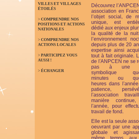
VILLES ET VILLAGES
Découvrez l’ANPCEN
ÉTOILÉS
association en Franc
l’objet social, de m
>
COMPRENDRE NOS
unique, est entiè
POSITIONS ET ACTIONS
dédié aux enjeux plur
NATIONALES
la qualité de la nui
l’environnement noct
>
COMPRENDRE NOS
depuis plus de 20 an
ACTIONS LOCALES
expertise ainsi acqu
>
PARTICIPEZ VOUS
tout à fait originale. 
AUSSI !
de l'ANPCEN ne se 
pas à une ac
>
ÉCHANGER
symbolique que
minutes ou que
heures dans l'année
patience, persévé
l'association travai
manière continue,
l'année, pour effect
travail de fond.
Elle est la seule asso
oeuvrant par une ap
globale et agiss
même temps aux