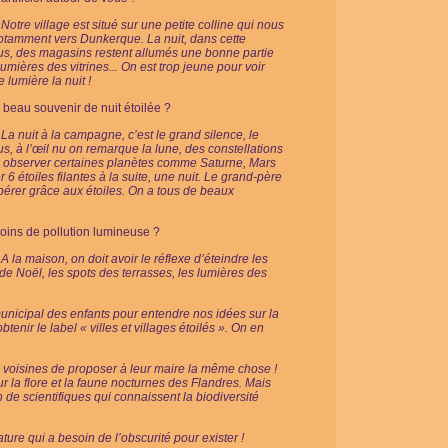
Notre village est situé sur une petite colline qui nous
notamment vers Dunkerque. La nuit, dans cette
ous, des magasins restent allumés une bonne partie
 lumières des vitrines... On est trop jeune pour voir
 lumière la nuit !
beau souvenir de nuit étoilée ?
La nuit à la campagne, c’est le grand silence, le
us, à l’œil nu on remarque la lune, des constellations
ux observer certaines planètes comme Saturne, Mars
6 étoiles filantes à la suite, une nuit. Le grand-père
epérer grâce aux étoiles. On a tous de beaux
oins de pollution lumineuse ?
A la maison, on doit avoir le réflexe d’éteindre les
 de Noël, les spots des terrasses, les lumières des
unicipal des enfants pour entendre nos idées sur la
btenir le label « villes et villages étoilés ». On en
voisines de proposer à leur maire la même chose !
sur la flore et la faune nocturnes des Flandres. Mais
 de scientifiques qui connaissent la biodiversité
re qui a besoin de l’obscurité pour exister !