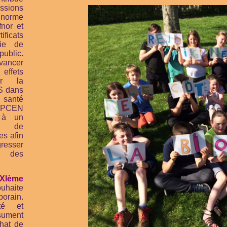
ssions
rme
fnor et
icats
gie de
blic.
vancer
effets
ur la
S dans
 santé
ANPCEN
 à un
e de
es afin
esser
ée des
XIème
uhaite
orain.
té et
ésument
hat de