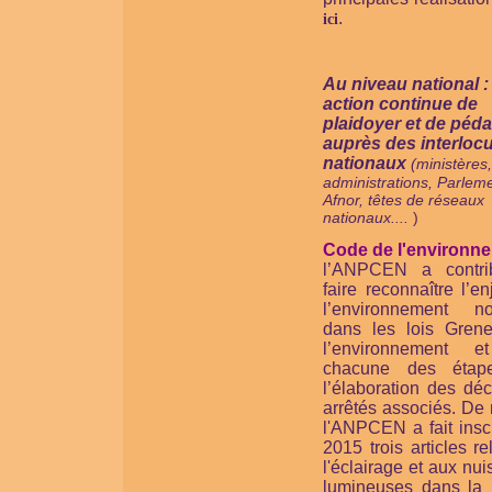
.
ici
Au niveau national 
action continue de
plaidoyer et de péd
auprès des interloc
nationaux
(ministères,
administrations, Parleme
Afnor, têtes de réseaux
nationaux....
)
Code de l'environne
l’ANPCEN a contr
faire reconnaître l’e
l’environnement no
dans les lois Grene
l’environnement e
chacune des étap
l’élaboration des déc
arrêtés associés. De
l'ANPCEN a fait insc
2015 trois articles rel
l'éclairage et aux nu
lumineuses dans la 