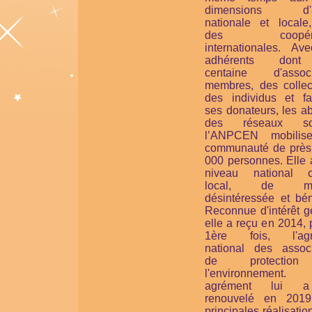
dimensions d'ac
nationale et locale
des coopérat
internationales. Av
adhérents don
centaine d'associ
membres, des collect
des individus et fam
ses donateurs, les a
des réseaux soc
l’ANPCEN mobilis
communauté de près
000 personnes. Elle 
niveau national 
local, de man
désintéressée et bén
Reconnue d'intérêt g
elle a reçu en 2014, 
1ère fois, l'agr
national des associ
de protectio
l'environnement
agrément lui 
renouvelé en 201
principales réalisatio