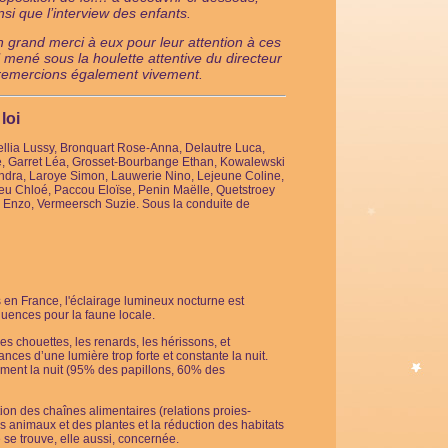
nsi que l’interview des enfants.
 grand merci à eux pour leur attention à ces
l mené sous la houlette attentive du directeur
us remercions également vivement.
loi
ellia Lussy, Bronquart Rose-Anna, Delautre Luca,
 Garret Léa, Grosset-Bourbange Ethan, Kowalewski
ndra, Laroye Simon, Lauwerie Nino, Lejeune Coline,
eu Chloé, Paccou Eloïse, Penin Maëlle, Quetstroey
e Enzo, Vermeersch Suzie.
Sous la conduite de
 en France, l'éclairage lumineux nocturne est
uences pour la faune locale.
s chouettes, les renards, les hérissons, et
es d’une lumière trop forte et constante la nuit.
ement la nuit (95% des papillons, 60% des
tion des chaînes alimentaires (relations proies-
s animaux et des plantes et la réduction des habitats
e se trouve, elle aussi, concernée.