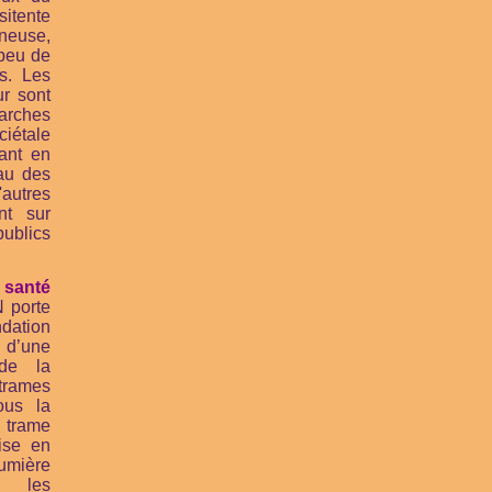
itente
ineuse,
 peu de
s. Les
ur sont
arches
ciétale
uant en
au des
utres
nt sur
ublics
santé
 porte
tion
 d’une
 de la
trames
ous la
trame
ise en
mière
s les