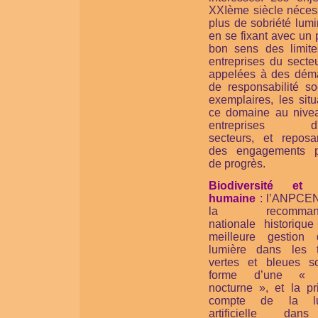
XXIème siècle nécess
plus de sobriété lum
en se fixant avec un
bon sens des limite
entreprises du secte
appelées à des dém
de responsabilité so
exemplaires, les sit
ce domaine au nive
entreprises d'a
secteurs, et reposa
des engagements p
de progrès.
Biodiversité et 
humaine
:
l’ANPCEN
la recommanda
nationale historique
meilleure gestion
lumière dans les 
vertes et bleues s
forme d’une « 
nocturne », et la pr
compte de la lu
artificielle dan