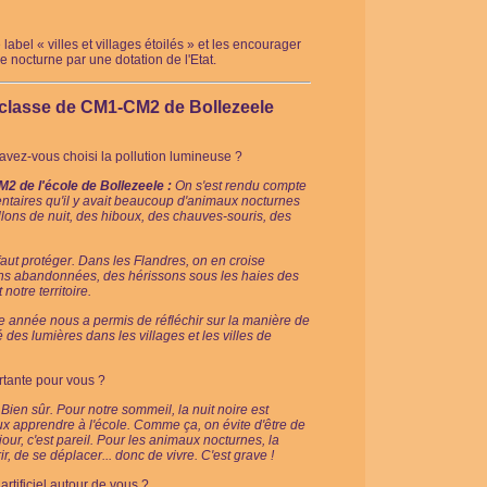
label « villes et villages étoilés » et les encourager
ge nocturne par une dotation de l'Etat.
a classe de CM1-CM2 de Bollezeele
vez-vous choisi la pollution lumineuse ?
 de l'école de Bollezeele :
On s'est rendu compte
ntaires qu'il y avait beaucoup d'animaux nocturnes
llons de nuit, des hiboux, des chauves-souris, des
l faut protéger. Dans les Flandres, on en croise
ons abandonnées, des hérissons sous les haies des
 notre territoire.
te année nous a permis de réfléchir sur la manière de
 des lumières dans les villages et les villes de
rtante pour vous ?
Bien sûr. Pour notre sommeil, la nuit noire est
x apprendre à l'école. Comme ça, on évite d'être de
ur, c'est pareil. Pour les animaux nocturnes, la
, de se déplacer... donc de vivre. C'est grave !
rtificiel autour de vous ?