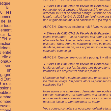
tique.
★
Elèves de CM1-CM2 de l'école de Bollezeele :
fait
permet de voir à plusieurs kilomètres à la ronde, 
16 les
direction, tout est de couleur orange. Autour de n
 comme
la nuit, malgré l'arrêté de 2013 sur l'extinction des
une augmentation mais on constate qu'il y a trop de
 de la
ur tous
ANPCEN : Que vous inspire la nuit ? Avez-vous un 
nnement
★
Elèves de CM1-CM2 de l'école de Bollezeele :
sur la
calme et le repos. Elle ne nous fait pas peur. En pl
CEN a
et la voie lactée. Avec un télescope, on peut mie
inction
et Jupiter. Rose-Anna se souvient d’avoir vu passer 
de Marie, ancien marin, lui a appris un soir à se r
rines,
souvenirs comme ça.
 entré
 elle a
ANPCEN : Que pensez-vous faire pour qu'il y ait m
tionaux
★
Elèves de CM1-CM2 de l'école de Bollezeele :
 son
lumières qui sont sur les façades : les décorations
ès un
vérandas, les projecteurs dans les jardins…
 gagné
Monsieur le Maire souhaite organiser un conseil m
'Etat,
vie dans le village. On pourra alors lui proposer d’o
9 mois
serait très fier !
ssions
Nous avons une autre idée : demander aux écoles 
ubliés
Pour les sensibiliser, on fabriquerait des affiches 
cembre
pour recueillir des informations, nous avons besoin
ombre
nocturne locale et viennent nous en parler !
neuses.
Vous pouvez compter sur nous pour défendre la natu
tribué