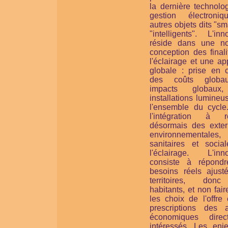
la dernière technolo
gestion électroni
autres objets dits "sm
"intelligents". L'inn
réside dans une no
conception des final
l'éclairage et une a
globale : prise en 
des coûts globa
impacts globaux
installations lumine
l'ensemble du cycle
l'intégration à ré
désormais des extern
environnementales,
sanitaires et socia
l'éclairage. L'inno
consiste à répond
besoins réels ajust
territoires, don
habitants, et non faire
les choix de l'offre
prescriptions des a
économiques direc
intéressés. Les enj