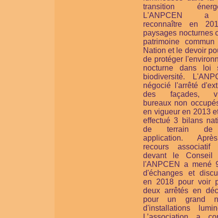
transition énergé
L'ANPCEN a 
reconnaître en 20
paysages nocturnes
patrimoine commun
Nation et le devoir po
de protéger l'enviro
nocturne
dans loi 
biodiversité.
L'ANP
négocié l'arrêté d'ext
des façades, vit
bureaux non occupés
en vigueur en 2013 et
effectué 3 bilans na
de terrain de
application. Apr
recours associatif
devant le Conseil d
l'ANPCEN a mené 
d'échanges et discu
en 2018 pour voir p
deux arrêtés en dé
pour un grand n
d'installations lumi
L’association a con