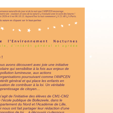
lternance naturelle du jour et de la nuit que l'ANPCEN encourage.
notre site : couleurs et sons de la nature ï¿½voluent avec le cycle des heures !
 2026 et il est
06:10:14
.
Aujourd'hui la nuit commence ï¿½ 21:48 ï¿½ Paris.
la nature en cliquant sur le haut-parleur
 !
us avons découvert avec joie une initiative
olaire qui sensibilise à la fois aux enjeux de
 pollution lumineuse, aux actions
organisations poursuivant comme l’ANPCEN
intérêt général et qui place les enfants en
tuation de contribuer à la loi. Un véritable
prentissage de citoyen…
 s'agit de l'initiative des élèves de CM1-CM2
 l'école publique de Bollezeele, dans le
partement du Nord et l’Académie de Lille,
i nous ont fait partager leur rédaction d’une
oposition de loi… à découvrir ci-dessous,