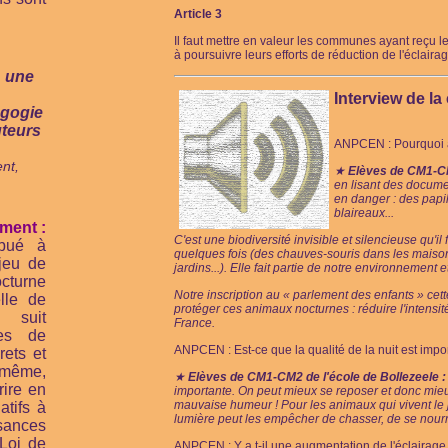
Article 3
Il faut mettre en valeur les communes ayant reçu le 
à poursuivre leurs efforts de réduction de l'éclaira
: une
Interview de l
agogie
uteurs
ANPCEN : Pourquoi a
nt,
★
Elèves de CM1-CM2
en lisant des docume
en danger : des papi
blaireaux...
ment :
C'est une biodiversité invisible et silencieuse qu'i
ibué à
quelques fois (des chauves-souris dans les mais
njeu de
jardins...). Elle fait partie de notre environnement et
cturne
Notre inscription au « parlement des enfants » cet
lle de
protéger ces animaux nocturnes : réduire l'intensité
t suit
France.
es de
ANPCEN : Est-ce que la qualité de la nuit est impo
rets et
 même,
★
Elèves de CM1-CM2 de l'école de Bollezeele :
rire en
importante. On peut mieux se reposer et donc mieu
mauvaise humeur ! Pour les animaux qui vivent le jo
atifs à
lumière peut les empêcher de chasser, de se nourrir
isances
Loi de
ANPCEN : Y a t-il une augmentation de l'éclairage a