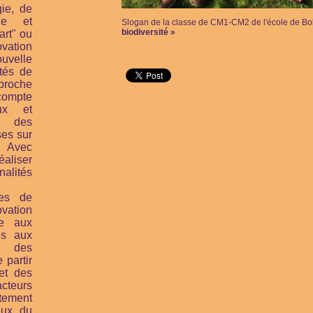
gie, de
que et
Slogan de la classe de CM1-CM2 de l'école de Bol
biodiversité »
art" ou
ovation
uvelle
ités de
pproche
compte
ux et
, des
uses
sur
. Avec
aliser
alités
les de
vation
re aux
és aux
c des
 partir
 et des
cteurs
tement
eux du