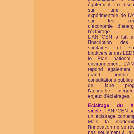
également aux discu
sur une no
expérimentale de l'A
sur les certif
d’économie d’éner
l'éclairage pu
L'ANPCEN a fait a
l'inscription des 
sanitaires et s
biodiversité des LED
le Plan national
environnement. L'
répond également
grand nombr
consultations publiqu
de faire progr
l'approche intégr
enjeux d'éclairages.
Eclairage du X
siècle :
l'ANPCEN so
un éclairage contemp
Mais la moderni
l'innovation ne se r
pas seulement à l'ac