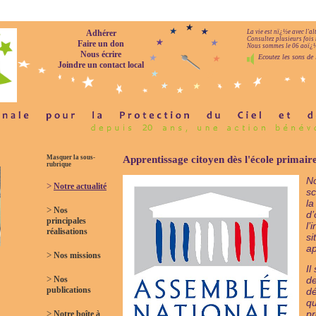
Adhérer
La vie est nï¿½e avec l'a
Consultez plusieurs fois 
Faire un don
Nous sommes le 06 aoï¿½t
Nous écrire
Ecoutez les sons de 
Joindre un contact local
Masquer la sous-
Apprentissage citoyen dès l'école primaire
rubrique
No
>
Notre actualité
sc
la
>
Nos
d’
principales
l’
réalisations
si
ap
>
Nos missions
Il
>
Nos
de
publications
dé
qu
>
pr
Notre boîte à