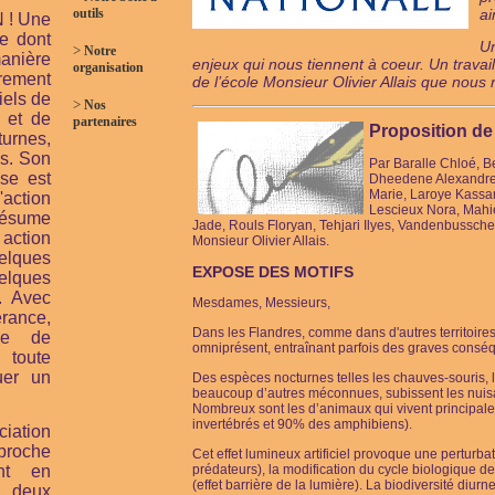
outils
ai
 ! Une
e dont
Un
>
Notre
anière
enjeux qui nous tiennent à coeur. Un travai
organisation
rement
de l’école Monsieur Olivier Allais que no
iels de
>
Nos
t et de
partenaires
Proposition de 
urnes,
s. Son
Par Baralle Chloé, B
ise est
Dheedene Alexandre,
Marie, Laroye Kassa
L'action
Lescieux Nora, Mahi
résume
Jade, Rouls Floryan, Tehjari Ilyes, Vandenbussch
tion
Monsieur Olivier Allais.
lques
EXPOSE DES MOTIFS
lques
. Avec
Mesdames, Messieurs,
rance,
Dans les Flandres, comme dans d'autres territoires
lle de
omniprésent, entraînant parfois des graves conséq
 toute
uer un
Des espèces nocturnes telles les chauves-souris, le
beaucoup d’autres méconnues, subissent les nuisanc
Nombreux sont les d’animaux qui vivent principal
invertébrés et 90% des amphibiens).
ciation
proche
Cet effet lumineux artificiel provoque une perturba
ant en
prédateurs), la modification du cycle biologique de
(effet barrière de la lumière). La biodiversité diurn
 deux