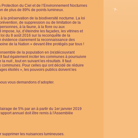
a Protection du Ciel et de l’Environnement Nocturnes
n de plus de 89% de points lumineux.
 à la préservation de la biodiversité nocturne. La loi
évention, de suppression ou de limitation de la
 personnes, à la faune, à la flore ou aux
 impose, lui, d’éteindre les façades, les vitrines et
 loi du 8 août 2016 sur la reconquête de la
 en évidence clairement la reconnaissance des
ine de la Nation » devant être protégés par tous !
ensemble de la population en (re)découvrant
 Il faut également inciter les communes à poursuivre
a nuit , tout en suivant les résultats. Il faut
x communes. Pour celles qui ont décidé de réduire
llages étoilés », les pouvoirs publics doivent les
ue nous vous demandons d’adopter.
 éclairage de 5% par an à partir du 1er janvier 2019
rapport annuel doit être remis à l'Assemblée
our supprimer les nuisances lumineuses.