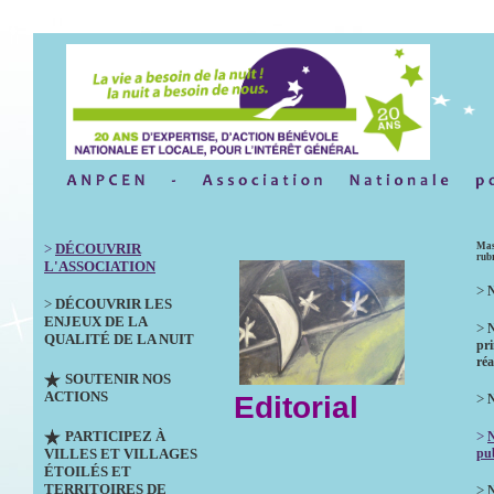
>
DÉCOUVRIR
Mas
rub
L'ASSOCIATION
>
N
>
DÉCOUVRIR LES
ENJEUX DE LA
>
QUALITÉ DE LA NUIT
pri
réa
SOUTENIR NOS
ACTIONS
Editorial
>
N
PARTICIPEZ À
>
VILLES ET VILLAGES
pub
ÉTOILÉS ET
TERRITOIRES DE
>
N