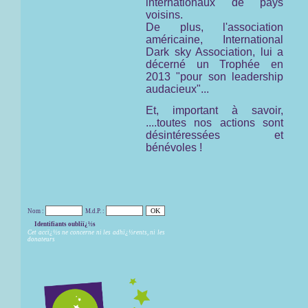
internationaux de pays
voisins.
De plus, l'association
américaine,
International
Dark sky Association,
lui a
décerné un Trophée en
2013 "pour son leadership
audacieux"...
Et, important à savoir,
....toutes nos actions sont
désintéressées et
bénévoles !
Nom :
M.d.P. :
Identifiants oubliï¿½s
Cet accï¿½s ne concerne ni les adhï¿½rents, ni les
donateurs