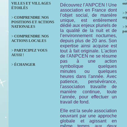
VILLES ET VILLAGES
out
Découvrez l’ANPCEN ! Une
ÉTOILÉS
association en France dont
>
N
l’objet social, de manière
>
COMPRENDRE NOS
org
unique, est entièrement
POSITIONS ET ACTIONS
dédié aux enjeux pluriels de
NATIONALES
>
la qualité de la nuit et de
par
l’environnement nocturnes,
>
COMPRENDRE NOS
depuis plus de 20 ans. Son
ACTIONS LOCALES
expertise ainsi acquise est
>
PARTICIPEZ VOUS
tout à fait originale. L'action
AUSSI !
de l'ANPCEN ne se résume
pas à une action
>
ÉCHANGER
symbolique quelques
minutes ou quelques
heures dans l'année. Avec
patience, persévérance,
l'association travaille de
manière continue, toute
l'année, pour effectuer un
travail de fond.
Elle est la seule association
oeuvrant par une approche
globale et agissant en
même temps aux deux