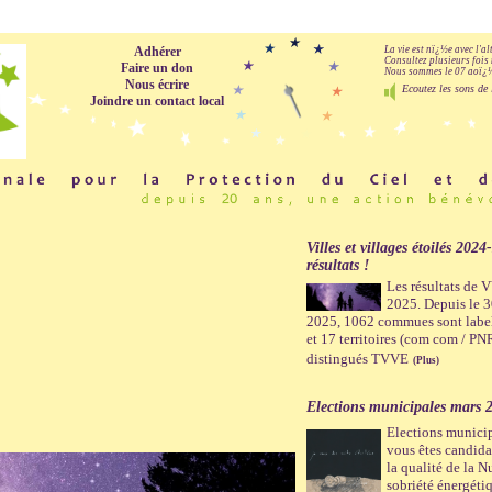
Adhérer
La vie est nï¿½e avec l'a
Consultez plusieurs fois 
Faire un don
Nous sommes le 07 aoï¿½t
Nous écrire
Ecoutez les sons de 
Joindre un contact local
Villes et villages étoilés 2024
résultats !
Les résultats de
2025. Depuis le 
2025, 1062 commues sont labe
et 17 territoires (com com / PN
distingués TVVE
(Plus)
Elections municipales mars 
Elections munici
vous êtes candidat
la qualité de la Nu
sobriété énergéti