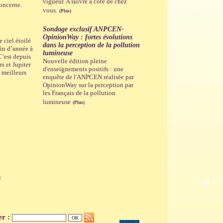
vigueur. A suivre à côté de chez
oncerne.
vous.
(Plus)
Sondage exclusif ANPCEN-
OpinionWay : fortes évolutions
 ciel étoilé
dans la perception de la pollution
 fin d’année à
lumineuse
 C’est depuis
Nouvelle édition pleine
s et Jupiter
d'enseignements positifs : une
 meilleurs
enquête de l'ANPCEN réalisée par
OpinionWay sur la perception par
les Français de la pollution
lumineuse
(Plus)
s
er :