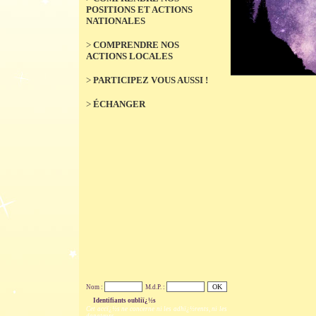
POSITIONS ET ACTIONS
NATIONALES
>
COMPRENDRE NOS
ACTIONS LOCALES
>
PARTICIPEZ VOUS AUSSI !
>
ÉCHANGER
Nom :
M.d.P. :
Identifiants oubliï¿½s
Cet accï¿½s ne concerne ni les adhï¿½rents, ni les