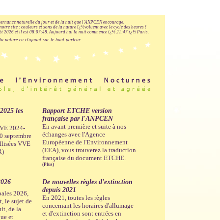
lternance naturelle du jour et de la nuit que l'ANPCEN encourage.
notre site : couleurs et sons de la nature ï¿½voluent avec le cycle des heures !
 2026 et il est
08:07:49
.
Aujourd'hui la nuit commence ï¿½ 21:47 ï¿½ Paris.
la nature en cliquant sur le haut-parleur
-2025 les
Rapport ETCHE version
française par l'ANPCEN
En avant première et suite à nos
 VVE 2024-
échanges avec l'Agence
30 septembre
Européenne de l'Environnement
llisées VVE
(EEA), vous trouverez la traduction
R)
française du document ETCHE.
(Plus)
2026
De nouvelles règles d'extinction
depuis 2021
pales 2026,
En 2021, toutes les règles
, le sujet de
concernant les horaires d'allumage
it, de la
et d'extinction sont entrées en
que et