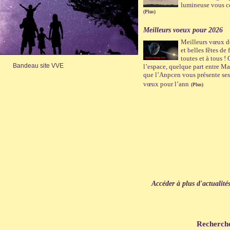
lumineuse vous c
(Plus)
Meilleurs voeux pour 2026
Meilleurs vœux de
et belles fêtes de
toutes et à tous !
Bandeau site VVE
l’espace, quelque part entre Mar
que l’Anpcen vous présente ses
vœux pour l’ann
(Plus)
Accéder à plus d'actualité
Recherch