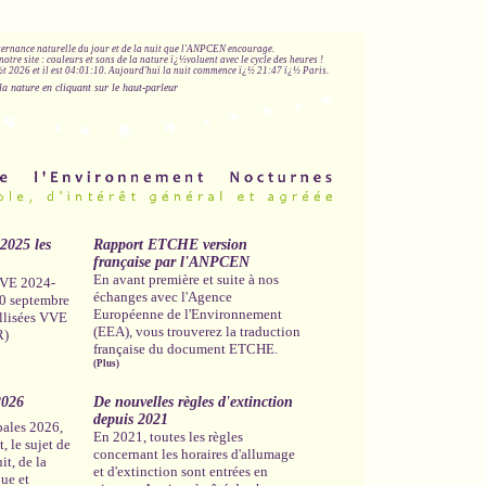
lternance naturelle du jour et de la nuit que l'ANPCEN encourage.
notre site : couleurs et sons de la nature ï¿½voluent avec le cycle des heures !
 2026 et il est
04:01:11
.
Aujourd'hui la nuit commence ï¿½ 21:47 ï¿½ Paris.
la nature en cliquant sur le haut-parleur
-2025 les
Rapport ETCHE version
française par l'ANPCEN
En avant première et suite à nos
 VVE 2024-
échanges avec l'Agence
30 septembre
Européenne de l'Environnement
llisées VVE
(EEA), vous trouverez la traduction
R)
française du document ETCHE.
(Plus)
2026
De nouvelles règles d'extinction
depuis 2021
pales 2026,
En 2021, toutes les règles
, le sujet de
concernant les horaires d'allumage
it, de la
et d'extinction sont entrées en
que et