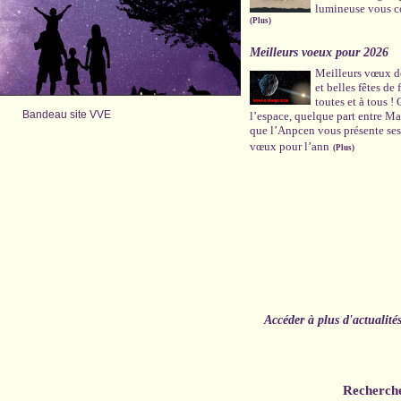
lumineuse vous c
(Plus)
Meilleurs voeux pour 2026
Meilleurs vœux de
et belles fêtes de
toutes et à tous !
Bandeau site VVE
l’espace, quelque part entre Mar
que l’Anpcen vous présente ses
vœux pour l’ann
(Plus)
Accéder à plus d'actualité
Recherch