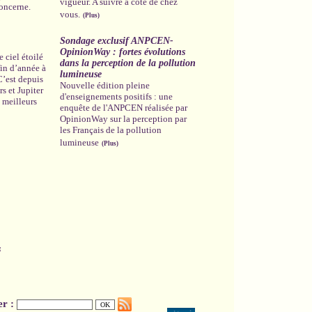
vigueur. A suivre à côté de chez
oncerne.
vous.
(Plus)
Sondage exclusif ANPCEN-
OpinionWay : fortes évolutions
 ciel étoilé
dans la perception de la pollution
 fin d’année à
lumineuse
 C’est depuis
Nouvelle édition pleine
s et Jupiter
d'enseignements positifs : une
 meilleurs
enquête de l'ANPCEN réalisée par
OpinionWay sur la perception par
les Français de la pollution
lumineuse
(Plus)
s
er :