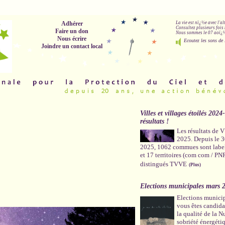
Adhérer
La vie est nï¿½e avec l'a
Consultez plusieurs fois 
Faire un don
Nous sommes le 07 aoï¿½t
Nous écrire
Ecoutez les sons de 
Joindre un contact local
Villes et villages étoilés 2024
résultats !
Les résultats de
2025. Depuis le 
2025, 1062 commues sont labe
et 17 territoires (com com / PN
distingués TVVE
(Plus)
Elections municipales mars 
Elections munici
vous êtes candidat
la qualité de la Nu
sobriété énergéti