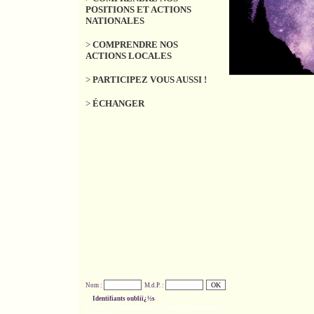
POSITIONS ET ACTIONS
NATIONALES
>
COMPRENDRE NOS
ACTIONS LOCALES
>
PARTICIPEZ VOUS AUSSI !
>
ÉCHANGER
Nom :
M.d.P. :
Identifiants oubliï¿½s
Cet accï¿½s ne concerne ni les adhï¿½rents, ni les