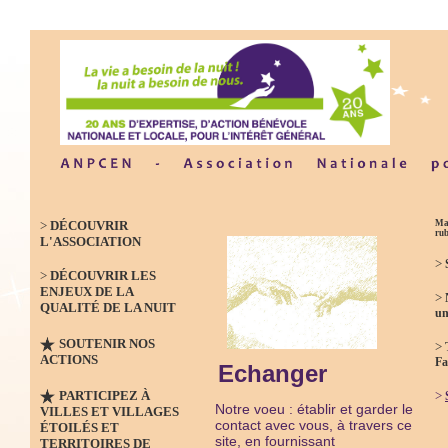
>
DÉCOUVRIR
Mas
ru
L'ASSOCIATION
>
>
DÉCOUVRIR LES
ENJEUX DE LA
>
QUALITÉ DE LA NUIT
un
SOUTENIR NOS
>
ACTIONS
Fa
Echanger
PARTICIPEZ À
>
Notre voeu : établir et garder le
VILLES ET VILLAGES
contact avec vous,
à travers ce
ÉTOILÉS ET
site,
e
n fournissant
TERRITOIRES DE