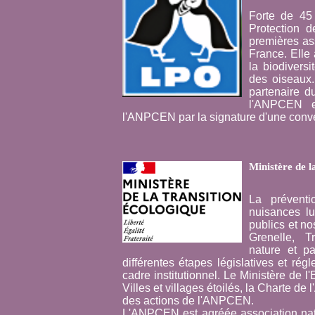
Forte de 45
Protection d
premières as
France. Elle
la biodiversi
des oiseaux
partenaire d
l'ANPCEN e
l'ANPCEN par la signature d'une conve
Ministère de l
La préventi
nuisances l
publics et no
Grenelle, Tr
nature et p
différentes étapes législatives et rég
cadre institutionnel. Le Ministère de l
Villes et villages étoilés, la Charte
des actions de l'ANPCEN.
L'ANPCEN est agréée association nati