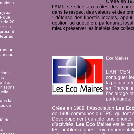
Créée en 190
rmations
l’AMF se situe aux côtés des maires
dans le respect des valeurs et des pri
enjeux
se que
: défense des libertés locales, appu
us de 20
gestion au quotidien, partenariat loya
ur les
mieux préserver les intérêts des collec
 présent
uteur au
eront un
rubrique
Eco Maires
L’ANPCEN 
elons
conjuguer leu
as
nflits
la pollution l
rnissons
en France en
uelle.
l’éclairage e
partenaires.
ans la
tés de
Créée en 1989, l’Association
Les Eco
de 1900 communes ou EPCI qui font de
Développement durable une priorité
ité de
d’activités,
Les Eco Maires
est le pre
et
sa
les problématiques environnementa