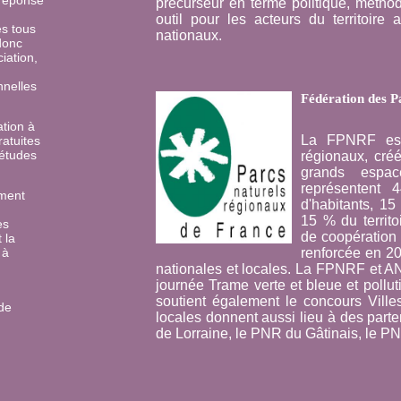
 réponse
précurseur en terme politique, métho
outil pour les acteurs du territoire
s tous
nationaux.
donc
iation,
nnelles
Fédération des P
tion à
La FPNRF est 
ratuites
'études
régionaux, cré
grands espa
représentent
ement
d'habitants, 15
15 % du territ
es
de coopération
 la
 à
renforcée en 2
nationales et locales. La FPNRF et 
journée Trame verte et bleue et pollu
soutient également le concours Villes
de
locales donnent aussi lieu à des par
de Lorraine, le PNR du Gâtinais, le 