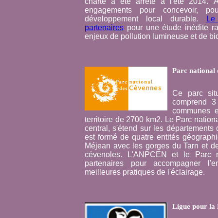
charte a été arrêté à l'été 2014. A
engagements pour concevoir, p
développement local durable.
Le
partenaires
pour une étude inédite r
enjeux de pollution lumineuse et de bio
Parc national
Ce parc si
comprend 3
communes en 
territoire de 2700 km2. Le Parc natio
central, s'étend sur les départements 
est formé de quatre entités géographi
Méjean avec les gorges du Tarn et de 
cévenoles. L'ANPCEN et le Parc 
partenaires pour accompagner l
meilleures pratiques de l'éclairage.
Ligue pour la