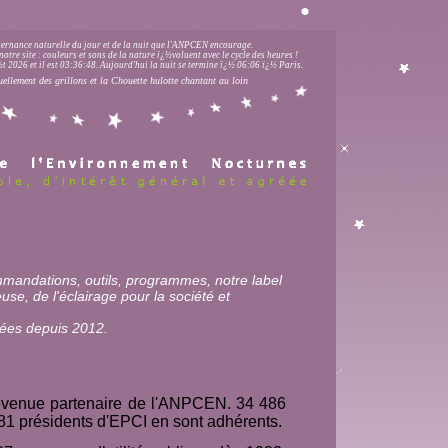
lternance naturelle du jour et de la nuit que l'ANPCEN encourage.
notre site : couleurs et sons de la nature ï¿½voluent avec le cycle des heures !
 2026 et il est
03:36:49
.
Aujourd'hui la nuit se termine ï¿½ 06:06 ï¿½ Paris.
uellement des grillons et la Chouette hulotte chantant au loin
mmandations, outils, programmes, notre label
euse, de l'éclairage pour la société et
sées depuis 2012.
evenue partenaire de l'ANPCEN.
34 486
81 présidents d'EPCI en sont adhérents.