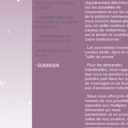
régulièrement des info
VILLES ET VILLAGES
sur les actualités de
ÉTOILÉS
l'association et sur les 
de la pollution lumineu
>
COMPRENDRE NOS
nous suivons depuis pl
POSITIONS ET ACTIONS
ans, en veille continue s
NATIONALES
travaux de recherches,
sur le terrain et contrib
>
COMPRENDRE NOS
cadre institutionnel :
ACTIONS LOCALES
. Les journalistes trouv
>
PARTICIPEZ VOUS
contact dédié, dans la 
AUSSI !
"salle de presse".
. Pour les demandes
>
ÉCHANGER
individuelles,
nous rapp
que nous ne pouvons p
prendre part dans les co
de voisinages et ne fou
pas d'assistance individ
.
Nous nous efforçons d
mesure de nos possibili
répondre aux multiples
demandes qui nous
parviennent, et en prior
celles de nos soutiens, 
remercions
chacun de 