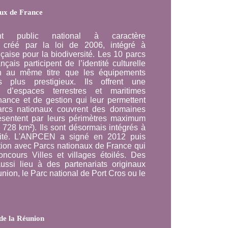
ux de France
ent public national à caractère
f, créé par la loi de 2006, intégré à
çaise pour la biodiversité. Les 10 parcs
nçais participent de l’identité culturelle
n au même titre que les équipements
es plus prestigieux. Ils offrent une
 d’espaces terrestres et maritimes
nce et de gestion qui leur permettent
parcs nationaux couvrent des domaines
présentent par leurs périmètres maximum
0 728 km²). Ils sont désormais intégrés à
rsité. L'ANPCEN a signé en 2012 puis
ion avec Parcs nationaux de France qui
cours Villes et villages étoilés. Des
ussi lieu à des partenariats originaux
ion, le Parc national de Port Cros ou le
de la Réunion