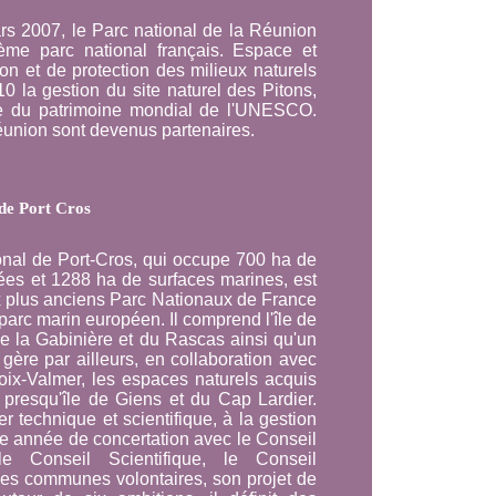
rs 2007, le Parc national de la Réunion
ème parc national français. Espace et
ion et de protection des milieux naturels
0 la gestion du site naturel des Pitons,
iste du patrimoine mondial de l'UNESCO.
éunion sont devenus partenaires.
 de Port Cros
onal de Port-Cros, qui occupe 700 ha de
ées et 1288 ha de surfaces marines, est
x plus anciens Parc Nationaux de France
 parc marin européen. Il comprend l'île de
de la Gabinière et du Rascas ainsi qu'un
gère par ailleurs, en collaboration avec
ix-Valmer, les espaces naturels acquis
a presqu'île de Giens et du Cap Lardier.
ler technique et scientifique, à la gestion
e année de concertation avec le Conseil
e Conseil Scientifique, le Conseil
 des communes volontaires, son projet de