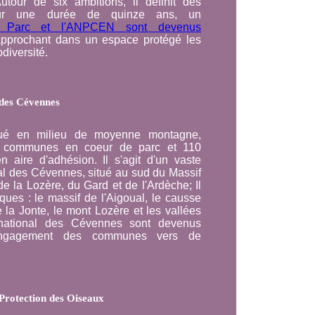
utour de six ambitions, il définit des
our une durée de quinze ans, un
 Parc et l'ANPCEN sont devenus
approchant dans un espace protégé les
diversité.
 des Cévennes
tué en milieu de moyenne montagne,
 communes en coeur de parc et 110
aire d'adhésion. Il s'agit d'un vaste
nal des Cévennes, situé au sud du Massif
de la Lozère, du Gard et de l'Ardèche; Il
ques : le massif de l'Aigoual, le causse
la Jonte, le mont Lozère et les vallées
national des Cévennes sont devenus
'engagement des communes vers de
 Protection des Oiseaux