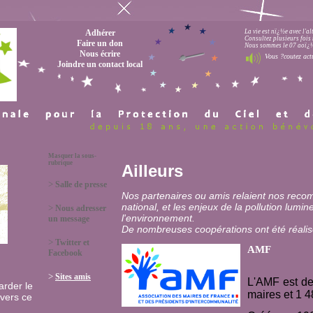
Adhérer
La vie est nï¿½e avec l'a
Consultez plusieurs fois 
Faire un don
Nous sommes le 07 aoï¿½t
Nous écrire
Vous ?coutez act
Joindre un contact local
Masquer la sous-
rubrique
Ailleurs
>
Salle de presse
Nos partenaires ou amis relaient nos reco
national, et les enjeux de la pollution lumin
>
Nous adresser
l'environnement.
un message
De nombreuses coopérations ont été réali
>
Twitter et
AMF
Facebook
>
Sites amis
L'AMF est d
arder le
maires et 1 4
avers ce