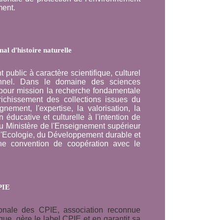
ment.
l d'histoire naturelle
 public à caractère scientifique, culturel
onnel. Dans le domaine des sciences
pour mission la recherche fondamentale
nrichissement des collections issues du
gnement, l'expertise, la valorisation, la
 éducative et culturelle à l'intention de
e du Ministère de l'Enseignement supérieur
 l'Ecologie, du Développement durable et
e convention de coopération avec le
PIE
ionale des CPIE, association reconnue
lique, gère le label CPIE et en garantit sa