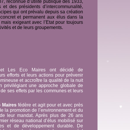
7, reconnue d’utilité publique dès 1933,
 et des présidents d’intercommunalité,
ncipes qui ont prévalu depuis sa création
i concret et permanent aux élus dans la
l mais exigeant avec l’Etat pour toujours
tivités et de leurs groupements.
et Les Eco Maires ont décidé de
rs efforts et leurs actions pour prévenir
umineuse et accroître la qualité de la nuit
 privilégiant une approche globale de
t de ses effets par les communes et leurs
 Maires
fédère et agit pour et avec près
 la promotion de l’environnement et du
 de leur mandat. Après plus de 26 ans
mier réseau national d’élus mobilisé sur
les et de développement durable. De