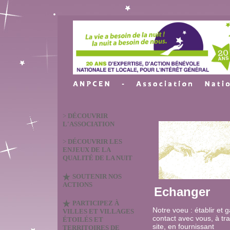
>
DÉCOUVRIR
L'ASSOCIATION
>
DÉCOUVRIR LES
ENJEUX DE LA
QUALITÉ DE LA NUIT
SOUTENIR NOS
ACTIONS
Echanger
PARTICIPEZ À
Notre voeu : établir et g
VILLES ET VILLAGES
contact avec vous,
à tr
ÉTOILÉS ET
site,
e
n fournissant
TERRITOIRES DE