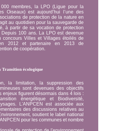
 000 membres, la LPO (Ligue pour la
es Oiseaux) est aujourd’hui l’une des
sociations de protection de la nature en
 agit au quotidien pour la sauvegarde de
té, à partir de sa vocation de protection
. Depuis 100 ans. La LPO est devenue
u concours Villes et Villages étoilés de
n 2012 et partenaire en 2013 de
ntion de coopération.
a Transition écologique
on, la limitation, la suppression des
umineuses sont devenues des objectifs
s enjeux figurent désormais dans 4 lois :
ansition énergétique et Biodiversité,
aysages. L'ANPCEN est associée aux
lementaires des discussions relatives au
'Environnement, soutient le label national
 de l'ANPCEN pour les communes et nombre
onale de protection de l'environnement