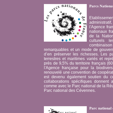
Parcs Nationa
Etablissem
administrati
l'Agence fran
nationaux fra
de la Natio
culturels l
combinaison
remarquables et un mode de gouverna
d’en préserver les richesses. Les 
terrestres et maritimes variés et re
près de 9,5% du territoire français (6
l'Agence française pour la biodive
renouvelé une convention de coopérat
est devenu également soutien du con
collaborations spécifiques donnent a
comme avec le Parc national de la Réun
Parc national des Cévennes.
Parc national 