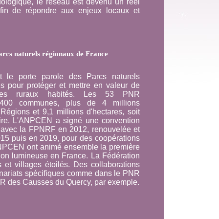
dologique, le réseau est devenu un réel
 afin de répondre aux enjeux locaux et
arcs naturels régionaux de France
le porte parole des Parcs naturels
és pour protéger et mettre en valeur de
ces ruraux habités. Les 53 PNR
 4400 communes, plus de 4 millions
 Régions et 9,1 millions d'hectares, soit
oire. L'ANPCEN a signé une convention
 avec la FPNRF en 2012, renouvelée et
015 puis en 2019, pour des coopérations
ANPCEN ont animé ensemble la première
tion lumineuse en France. La Fédération
 et villages étoilés. Des collaborations
tenariats spécifiques comme dans le PNR
PNR des Causses du Quercy, par exemple.