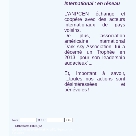
International : en réseau
L'ANPCEN échange et
coopère avec des acteurs
internationaux de pays
voisins.
De plus, l'association
américaine,
International
Dark sky Association,
lui a
décerné un Trophée en
2013 "pour son leadership
audacieux"...
Et, important à savoir,
....toutes nos actions sont
désintéressées et
bénévoles !
Nom :
M.d.P. :
Identifiants oubliï¿½s
Cet accï¿½s ne concerne ni les adhï¿½rents, ni les
donateurs