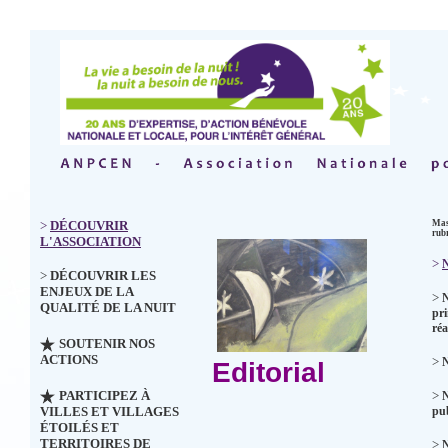
>
DÉCOUVRIR
Mas
rub
L'ASSOCIATION
>
N
>
DÉCOUVRIR LES
ENJEUX DE LA
>
QUALITÉ DE LA NUIT
pri
réa
SOUTENIR NOS
ACTIONS
>
N
Editorial
PARTICIPEZ À
>
VILLES ET VILLAGES
pub
ÉTOILÉS ET
TERRITOIRES DE
>
N