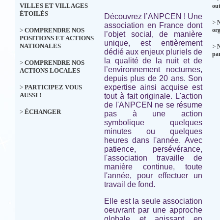
VILLES ET VILLAGES
out
ÉTOILÉS
Découvrez l’ANPCEN ! Une
>
N
association en France dont
>
COMPRENDRE NOS
org
l’objet social, de manière
POSITIONS ET ACTIONS
unique, est entièrement
NATIONALES
>
dédié aux enjeux pluriels de
par
la qualité de la nuit et de
>
COMPRENDRE NOS
l’environnement nocturnes,
ACTIONS LOCALES
depuis plus de 20 ans. Son
expertise ainsi acquise est
>
PARTICIPEZ VOUS
AUSSI !
tout à fait originale. L'action
de l'ANPCEN ne se résume
>
ÉCHANGER
pas à une action
symbolique quelques
minutes ou quelques
heures dans l'année. Avec
patience, persévérance,
l'association travaille de
manière continue, toute
l'année, pour effectuer un
travail de fond.
Elle est la seule association
oeuvrant par une approche
globale et agissant en