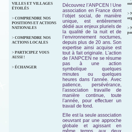
VILLES ET VILLAGES
out
Découvrez l’ANPCEN ! Une
ÉTOILÉS
association en France dont
>
N
l’objet social, de manière
>
COMPRENDRE NOS
org
unique, est entièrement
POSITIONS ET ACTIONS
dédié aux enjeux pluriels de
NATIONALES
>
la qualité de la nuit et de
par
l’environnement nocturnes,
>
COMPRENDRE NOS
depuis plus de 20 ans. Son
ACTIONS LOCALES
expertise ainsi acquise est
>
PARTICIPEZ VOUS
tout à fait originale. L'action
AUSSI !
de l'ANPCEN ne se résume
pas à une action
>
ÉCHANGER
symbolique quelques
minutes ou quelques
heures dans l'année. Avec
patience, persévérance,
l'association travaille de
manière continue, toute
l'année, pour effectuer un
travail de fond.
Elle est la seule association
oeuvrant par une approche
globale et agissant en
même temps aux deux