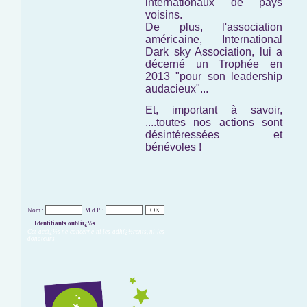
internationaux de pays
voisins.
De plus, l'association
américaine,
International
Dark sky Association,
lui a
décerné un Trophée en
2013 "pour son leadership
audacieux"...
Et, important à savoir,
....toutes nos actions sont
désintéressées et
bénévoles !
Nom :
M.d.P. :
Identifiants oubliï¿½s
Cet accï¿½s ne concerne ni les adhï¿½rents, ni les
donateurs