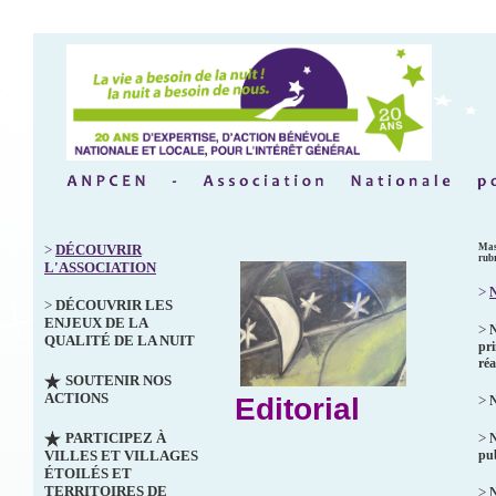
>
DÉCOUVRIR
Mas
rub
L'ASSOCIATION
>
N
>
DÉCOUVRIR LES
ENJEUX DE LA
>
QUALITÉ DE LA NUIT
pri
réa
SOUTENIR NOS
ACTIONS
Editorial
>
N
PARTICIPEZ À
>
VILLES ET VILLAGES
pub
ÉTOILÉS ET
TERRITOIRES DE
>
N