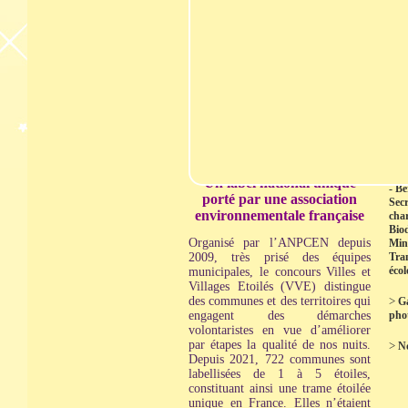
dip
renouveler et améliorer celui qui
indi
a leur a été remis en 2017,
peuvent répondre à compter de
>
R
ce 12 juin au questionnaire mis à
Bér
disposition sur le site Internet de
Secr
l’ANPCEN.
Des territoires
char
pourront également candidater,
Biod
l’objectif étant d’encourager des
Mini
participations collectives de
Tra
communes dans différents
Eco
territoires.
>
In
Un label national unique
- B
porté par une association
Secr
environnementale française
char
Biod
Organisé par l’ANPCEN depuis
Mini
2009, très prisé des équipes
Tra
éco
municipales, le concours Villes et
Villages Etoilés (VVE) distingue
des communes et des territoires qui
>
Ga
engagent des démarches
pho
volontaristes en vue d’améliorer
par étapes la qualité de nos nuits.
>
No
Depuis 2021, 722 communes sont
labellisées de 1 à 5 étoiles,
constituant ainsi une trame étoilée
unique en France. Elles n’étaient