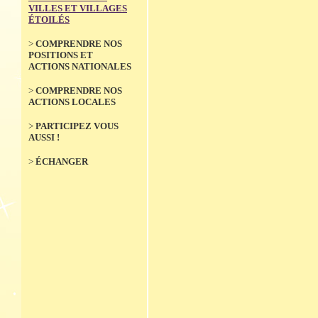
not
citoyens et pour la
VILLES ET VILLAGES
biodiversité, l'environnement
ÉTOILÉS
>
Pa
Edi
>
COMPRENDRE NOS
POSITIONS ET
>
(V
ACTIONS NATIONALES
Ale
parl
>
COMPRENDRE NOS
vill
ACTIONS LOCALES
>
(V
>
PARTICIPEZ VOUS
Tém
AUSSI !
d'él
com
labe
>
ÉCHANGER
>
Ré
l'éd
Juin 2024
202
L’Association Nationale pour la
>
Ca
Protection du Ciel et de
labe
l’Environnement Nocturnes
(ANPCEN) lance la nouvelle
>
Bi
édition du concours « Villes et
sur
Villages Etoilés ». Les communes
souhaitant déposer leur
>
P
candidature pour décrocher le
sign
label de 1 à 5 étoiles, ou