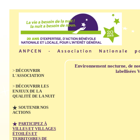
Environnement nocturne, de no
>
DÉCOUVRIR
Masq
labellisées 
rubr
Villes et Villages
L'ASSOCIATION
>
I
Étoilés : un
>
DÉCOUVRIR LES
à Vi
ENJEUX DE LA
Etoi
label national
QUALITÉ DE LA NUIT
>
I
SOUTENIR NOS
à Te
organisé par
Vill
ACTIONS
Etoi
l'ANPCEN
PARTICIPEZ À
>
R
VILLES ET VILLAGES
rch
Une déma
e d'intérêt
Edit
ÉTOILÉS ET
crit
général pour les élus, les
TERRITOIRES DE