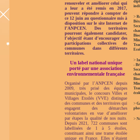
dip
renouveler et améliorer celui qui
indi
a leur a été remis en 2017,
peuvent répondre à compter de
>
R
ce 12 juin au questionnaire mis à
Bér
disposition sur le site Internet de
Secr
l’ANPCEN.
Des territoires
char
pourront également candidater,
Biod
l’objectif étant d’encourager des
Mini
participations collectives de
Tra
communes dans différents
Eco
territoires.
>
In
Un label national unique
- B
porté par une association
Secr
environnementale française
char
Biod
Organisé par l’ANPCEN depuis
Mini
2009, très prisé des équipes
Tra
éco
municipales, le concours Villes et
Villages Etoilés (VVE) distingue
des communes et des territoires qui
>
Ga
engagent des démarches
pho
volontaristes en vue d’améliorer
par étapes la qualité de nos nuits.
>
No
Depuis 2021, 722 communes sont
labellisées de 1 à 5 étoiles,
constituant ainsi une trame étoilée
unique en France. Elles n’étaient