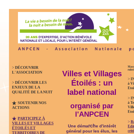
>
DÉCOUVRIR
Masq
rubr
Villes et Villages
L'ASSOCIATION
>
I
Étoilés : un
>
DÉCOUVRIR LES
à Vi
ENJEUX DE LA
Etoi
label national
QUALITÉ DE LA NUIT
>
I
SOUTENIR NOS
à Te
organisé par
Vill
ACTIONS
Etoi
l'ANPCEN
PARTICIPEZ À
>
R
VILLES ET VILLAGES
rch
Une déma
e d'intérêt
Edit
ÉTOILÉS ET
crit
général pour les élus, les
TERRITOIRES DE