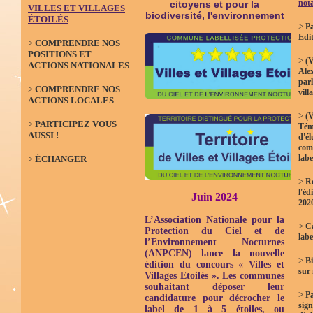
not
citoyens et pour la
VILLES ET VILLAGES
biodiversité, l'environnement
ÉTOILÉS
>
Pa
Edi
>
COMPRENDRE NOS
POSITIONS ET
>
(V
ACTIONS NATIONALES
Ale
parl
>
COMPRENDRE NOS
vill
ACTIONS LOCALES
>
(V
>
PARTICIPEZ VOUS
Tém
AUSSI !
d'él
com
labe
>
ÉCHANGER
>
Ré
l'éd
Juin 2024
202
L’Association Nationale pour la
>
Ca
Protection du Ciel et de
labe
l’Environnement Nocturnes
(ANPCEN) lance la nouvelle
>
Bi
édition du concours « Villes et
sur
Villages Etoilés ». Les communes
souhaitant déposer leur
>
P
candidature pour décrocher le
sign
label de 1 à 5 étoiles, ou