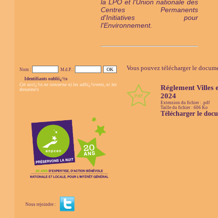
la LPO et l'Union nationale des
Centres Permanents
d'Initiatives pour
l'Environnement.
Vous pouvez télécharger le documen
Nom :
M.d.P. :
Identifiants oubliï¿½s
Cet accï¿½s ne concerne ni les adhï¿½rents, ni les
Réglement Villes e
donateurs
2024
Extension du fichier : .pdf
Taille du fichier : 606 Ko
Télécharger le doc
Nous rejoindre :