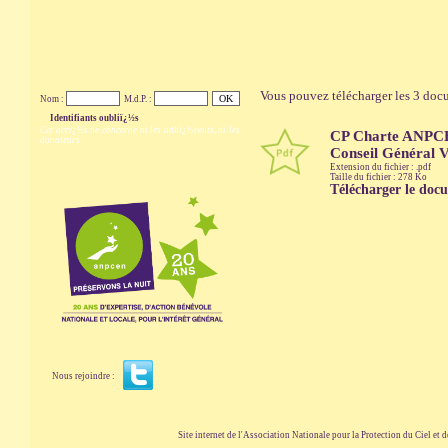
Vous pouvez télécharger les 3 docu
Nom :
M.d.P. :
Identifiants oubliï¿½s
Cet accï¿½s ne concerne ni les adhï¿½rents, ni les
CP Charte ANPCE
donateurs
Conseil Général 
Extension du fichier : .pdf
Taille du fichier : 278 Ko
Télécharger le doc
Nous rejoindre :
Site internet de l'Association Nationale pour la Protection du Ciel et de l'Envir