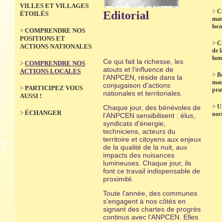
VILLES ET VILLAGES
>
C
Editorial
ÉTOILÉS
man
loca
>
COMPRENDRE NOS
POSITIONS ET
>
C
ACTIONS NATIONALES
de l
lum
Ce qui fait la richesse, les
>
COMPRENDRE NOS
atouts et l'influence de
ACTIONS LOCALES
>
B
l'ANPCEN, réside dans la
mau
conjugaison d'actions
>
PARTICIPEZ VOUS
prat
nationales et territoriales.
AUSSI !
>
U
Chaque jour, des bénévoles de
>
ÉCHANGER
noc
l'ANPCEN sensibilisent : élus,
syndicats d'énergie,
techniciens, acteurs du
territoire et citoyens aux enjeux
de la qualité de la nuit, aux
impacts des nuisances
lumineuses. Chaque jour, ils
font ce travail indispensable de
proximité.
Toute l'année, des communes
s'engagent à nos côtés en
signant des chartes de progrès
continus avec l'ANPCEN. Elles