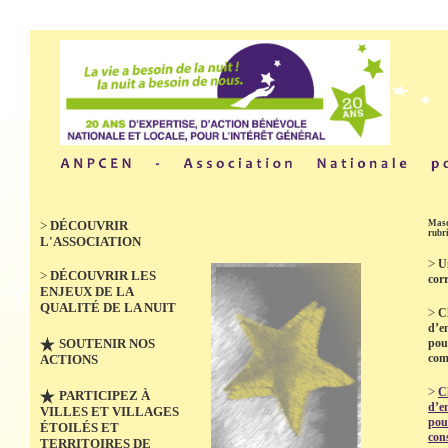
>
DÉCOUVRIR
Masq
rubr
L'ASSOCIATION
>
U
>
DÉCOUVRIR LES
cor
ENJEUX DE LA
QUALITÉ DE LA NUIT
>
C
d’e
SOUTENIR NOS
pou
co
ACTIONS
>
C
PARTICIPEZ À
d’e
VILLES ET VILLAGES
pou
ÉTOILÉS ET
con
TERRITOIRES DE