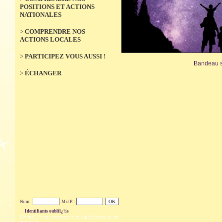
POSITIONS ET ACTIONS
NATIONALES
>
COMPRENDRE NOS
ACTIONS LOCALES
>
PARTICIPEZ VOUS AUSSI !
Bandeau s
>
ÉCHANGER
Nom :
M.d.P. :
Identifiants oubliï¿½s
Cet accï¿½s ne concerne ni les adhï¿½rents, ni les