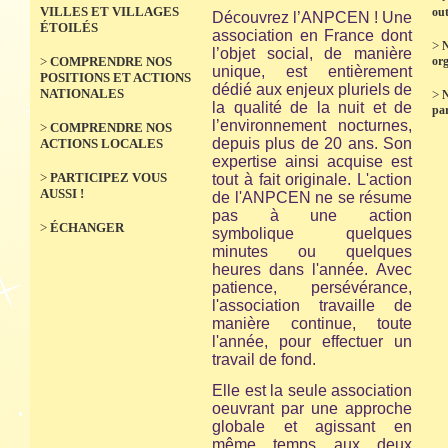
VILLES ET VILLAGES
out
Découvrez l’ANPCEN ! Une
ÉTOILÉS
association en France dont
>
N
l’objet social, de manière
>
COMPRENDRE NOS
org
unique, est entièrement
POSITIONS ET ACTIONS
dédié aux enjeux pluriels de
NATIONALES
>
la qualité de la nuit et de
par
l’environnement nocturnes,
>
COMPRENDRE NOS
depuis plus de 20 ans. Son
ACTIONS LOCALES
expertise ainsi acquise est
>
PARTICIPEZ VOUS
tout à fait originale. L'action
AUSSI !
de l'ANPCEN ne se résume
pas à une action
>
ÉCHANGER
symbolique quelques
minutes ou quelques
heures dans l'année. Avec
patience, persévérance,
l'association travaille de
manière continue, toute
l'année, pour effectuer un
travail de fond.
Elle est la seule association
oeuvrant par une approche
globale et agissant en
même temps aux deux