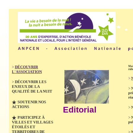
>
DÉCOUVRIR
Mas
rub
L'ASSOCIATION
>
N
>
DÉCOUVRIR LES
ENJEUX DE LA
>
QUALITÉ DE LA NUIT
pri
réa
SOUTENIR NOS
ACTIONS
Editorial
>
N
PARTICIPEZ À
>
VILLES ET VILLAGES
pub
ÉTOILÉS ET
TERRITOIRES DE
>
N