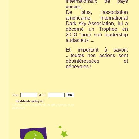
internationaux de pays
voisins.
De plus, l'association
américaine,
International
Dark sky Association,
lui a
décerné un Trophée en
2013 "pour son leadership
audacieux"...
Et, important à savoir,
....toutes nos actions sont
désintéressées et
bénévoles !
Nom :
M.d.P. :
Identifiants oubliï¿½s
Cet accï¿½s ne concerne ni les adhï¿½rents, ni les
donateurs