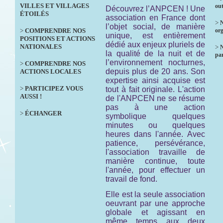
VILLES ET VILLAGES
out
Découvrez l’ANPCEN ! Une
ÉTOILÉS
association en France dont
>
N
l’objet social, de manière
>
COMPRENDRE NOS
org
unique, est entièrement
POSITIONS ET ACTIONS
dédié aux enjeux pluriels de
NATIONALES
>
la qualité de la nuit et de
par
l’environnement nocturnes,
>
COMPRENDRE NOS
depuis plus de 20 ans. Son
ACTIONS LOCALES
expertise ainsi acquise est
>
PARTICIPEZ VOUS
tout à fait originale. L'action
AUSSI !
de l'ANPCEN ne se résume
pas à une action
>
ÉCHANGER
symbolique quelques
minutes ou quelques
heures dans l'année. Avec
patience, persévérance,
l'association travaille de
manière continue, toute
l'année, pour effectuer un
travail de fond.
Elle est la seule association
oeuvrant par une approche
globale et agissant en
même temps aux deux