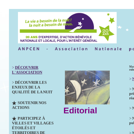
>
DÉCOUVRIR
Mas
rub
L'ASSOCIATION
>
N
>
DÉCOUVRIR LES
ENJEUX DE LA
>
QUALITÉ DE LA NUIT
pri
réa
SOUTENIR NOS
ACTIONS
Editorial
>
N
PARTICIPEZ À
>
VILLES ET VILLAGES
pub
ÉTOILÉS ET
TERRITOIRES DE
>
N