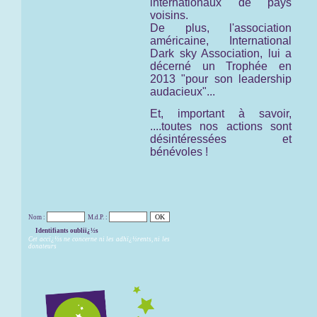
internationaux de pays
voisins.
De plus, l'association
américaine,
International
Dark sky Association,
lui a
décerné un Trophée en
2013 "pour son leadership
audacieux"...
Et, important à savoir,
....toutes nos actions sont
désintéressées et
bénévoles !
Nom :
M.d.P. :
Identifiants oubliï¿½s
Cet accï¿½s ne concerne ni les adhï¿½rents, ni les
donateurs