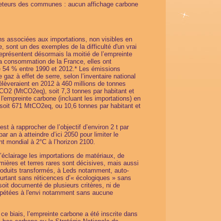
teurs des communes : aucun affichage carbone
s associées aux importations, non visibles en
, sont un des exemples de la difficulté d'un vrai
 représentent désormais la moitié de l’empreinte
a consommation de la France, elles ont
 54 % entre 1990 et 2012.* Les émissions
 gaz à effet de serre, selon l’inventaire national
 s'élèveraient en 2012 à 460 millions de tonnes
 CO2 (MtCO2eq), soit 7,3 tonnes par habitant et
 l'empreinte carbone (incluant les importations) en
soit 671 MtCO2eq, ou 10,6 tonnes par habitant et
est à rapprocher de l’objectif d’environ 2 t par
ar an à atteindre d’ici 2050 pour limiter le
t mondial à 2°C à l’horizon 2100.
’éclairage les importations de matériaux, de
mières et terres rares sont décisives, mais aussi
roduits transformés, à Leds notamment, auto-
urtant sans réticences d’« écologiques » sans
soit documenté de plusieurs critères, ni de
épétées à l'envi notamment sans aucune
ce biais, l’empreinte carbone a été inscrite dans