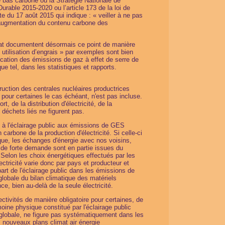
e bas carbone ou la Stratégie Nationale de
rable 2015-2020 ou l’article 173 de la loi de
e du 17 août 2015 qui indique : « veiller à ne pas
ne augmentation du contenu carbone des
’Etat documentent désormais ce point de manière
 utilisation d’engrais » par exemples sont bien
ification des émissions de gaz à effet de serre de
 que tel, dans les statistiques et rapports.
ruction des centrales nucléaires productrices
r pour certaines le cas échéant, n'est pas incluse.
, de la distribution d'électricité, de la
 déchets liés ne figurent pas.
ée à l'éclairage public aux émissions de GES
rbone de la production d'électricité. Si celle-ci
ique, les échanges d'énergie avec nos voisins,
de forte demande sont en partie issues du
Selon les choix énergétiques effectués par les
ectricité varie donc par pays et producteur et
 part de l'éclairage public dans les émissions de
lobale du bilan climatique des matériels
ce, bien au-delà de la seule électricité.
ectivités de manière obligatoire pour certaines, de
moine physique constitué par l'éclairage public
globale, ne figure pas systématiquement dans les
s
nouveaux plans climat air énergie