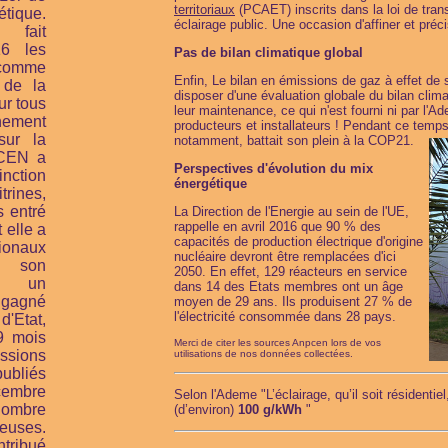
territoriaux
(PCAET) inscrits dans la loi de tran
tique.
éclairage public. Une occasion d'affiner et préc
fait
16 les
Pas de bilan climatique g
 comme
Enfin, Le bilan en émissions de gaz à effet de 
 de la
disposer d'une évaluation globale du bilan clima
ur tous
leur maintenance, ce qui n'est fourni ni par l'Ad
nnement
producteurs et installateurs ! Pendant ce temps
sur la
notamment, battait son plein à la COP21.
CEN a
Perspectives d'évolution du mix
inction
énergétique
rines,
 entré
La Direction de l'Energie au sein de l'UE,
rappelle en avril 2016 que 90 % des
 elle a
capacités de production électrique d'origine
tionaux
nucléaire devront être remplacées d'ici
 son
2050. En effet, 129 réacteurs en service
ès un
dans 14 des Etats membres ont un âge
 gagné
moyen de 29 ans. Ils produisent 27 % de
l'électricité consommée dans 28 pays.
'Etat,
9 mois
Merci de citer les sources Anpcen lors de vos
ssions
utilisations de nos données collectées.
ubliés
cembre
Selon l'Ademe "L’éclairage, qu’il soit résidentiel
ombre
(d’environ)
100 g/kWh
"
neuses.
tribué