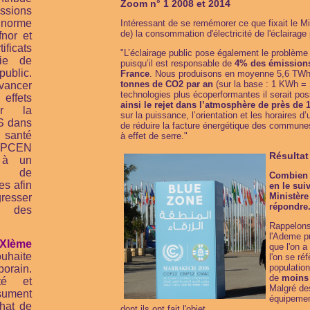
Zoom n° 1 2008 et 2014
ssions
rme
Intéressant de se remémorer ce que fixait le Min
de) la consommation d'électricité de l'éclairage 
fnor et
icats
"L’éclairage public pose également le problème
gie de
puisqu’il est responsable de
4% des émissions 
blic.
France
. Nous produisons en moyenne 5,6 TWh/
tonnes de CO2 par an
(sur la base : 1 KWh =
vancer
technologies plus écoperformantes il serait po
effets
ainsi le rejet dans l’atmosphère de près de
ur la
sur la puissance, l’orientation et les horaires d’u
S dans
de réduire la facture énergétique des commune
 santé
à effet de serre."
ANPCEN
Résultat
 à un
e de
Combien 
es afin
en le suiv
Ministère
esser
répondre
ée des
Rappelons 
l'Ademe p
XIème
que l'on 
uhaite
l'on se ré
population
orain.
de
moins 
té et
Malgré de
ésument
équipement
hat de
dont ils ont fait l'objet.