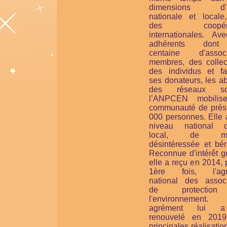
dimensions d'ac
nationale et locale
des coopérat
internationales. Av
adhérents don
centaine d'associ
membres, des collect
des individus et fam
ses donateurs, les a
des réseaux soc
l’ANPCEN mobilis
communauté de près
000 personnes. Elle 
niveau national 
local, de man
désintéressée et bén
Reconnue d'intérêt g
elle a reçu en 2014, 
1ère fois, l'agr
national des associ
de protectio
l'environnement
agrément lui 
renouvelé en 201
principales réalisatio