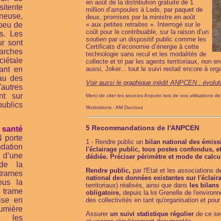
en août de la distribution gratuite de 1
itente
million d’ampoules à Leds, par paquet de
ineuse,
deux, promises par la ministre en août
« aux petites retraites ». Interrogé sur le
 peu de
coût pour le contribuable, sur la raison d’un
s. Les
soutien par un dispositif public comme les
ur sont
Certificats d’économie d’énergie à cette
arches
technologie sans recul et les modalités de
ciétale
collecte et tri par les agents territoriaux, non 
aussi, Joker... tout le suivi restait encore à orga
uant en
au des
Voir aussi le graphique inédit ANPCEN :
évolut
utres
nt sur
Merci de citer les sources Anpcen lors de vos utilisations 
ublics
Illustrations : AM Ducroux
5 Recommandations de l'ANPCEN
santé
 porte
1 - Rendre public un
bilan national des émissi
tion
l'éclairage public, tous postes confondus, et 
 d’une
dédiée. Préciser périmètre et mode de calcu
 de la
Rendre public,
par l'Etat et les associations d
trames
national des données existantes sur l'éclai
ous la
territoriaux) réalisés, ainsi que dans
les bilans 
trame
obligatoire,
depuis la loi Grenelle de l'environn
ise en
des collectivités en tant qu'organisation et pour 
mière
Assurer
un suivi statistique régulier
de ce se
s les