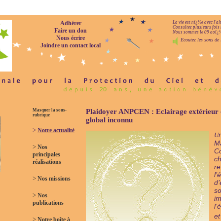
Adhérer
La vie est nï¿½e avec l'a
Consultez plusieurs fois 
Faire un don
Nous sommes le 09 aoï¿½t
Nous écrire
Ecoutez les sons de 
Joindre un contact local
Masquer la sous-
Plaidoyer ANPCEN : Eclairage extérieur e
rubrique
global inconnu
>
Notre actualité
U
Ma
>
Nos
Co
principales
ch
réalisations
re
l’
>
Nos missions
d’
so
>
Nos
im
publications
l’
et
>
Notre boîte à