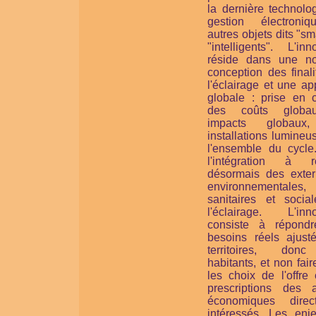
la dernière technolo
gestion électroni
autres objets dits "sm
"intelligents". L'inn
réside dans une no
conception des final
l'éclairage et une a
globale : prise en 
des coûts globa
impacts globaux
installations lumine
l'ensemble du cycle
l'intégration à ré
désormais des extern
environnementales,
sanitaires et socia
l'éclairage. L'inno
consiste à répond
besoins réels ajust
territoires, don
habitants, et non faire
les choix de l'offre
prescriptions des a
économiques direc
intéressés. Les enj