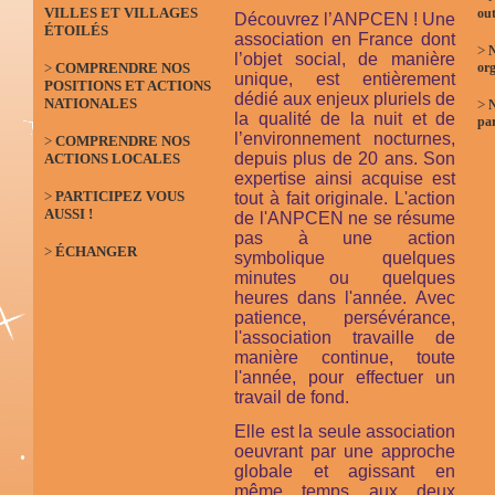
VILLES ET VILLAGES
out
Découvrez l’ANPCEN ! Une
ÉTOILÉS
association en France dont
>
N
l’objet social, de manière
>
COMPRENDRE NOS
org
unique, est entièrement
POSITIONS ET ACTIONS
dédié aux enjeux pluriels de
NATIONALES
>
la qualité de la nuit et de
par
l’environnement nocturnes,
>
COMPRENDRE NOS
depuis plus de 20 ans. Son
ACTIONS LOCALES
expertise ainsi acquise est
>
PARTICIPEZ VOUS
tout à fait originale. L'action
AUSSI !
de l'ANPCEN ne se résume
pas à une action
>
ÉCHANGER
symbolique quelques
minutes ou quelques
heures dans l'année. Avec
patience, persévérance,
l'association travaille de
manière continue, toute
l'année, pour effectuer un
travail de fond.
Elle est la seule association
oeuvrant par une approche
globale et agissant en
même temps aux deux