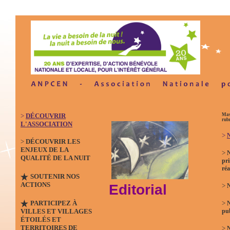
>
DÉCOUVRIR
Mas
rub
L'ASSOCIATION
>
N
>
DÉCOUVRIR LES
ENJEUX DE LA
>
QUALITÉ DE LA NUIT
pri
réa
SOUTENIR NOS
ACTIONS
Editorial
>
N
PARTICIPEZ À
>
VILLES ET VILLAGES
pub
ÉTOILÉS ET
TERRITOIRES DE
>
N