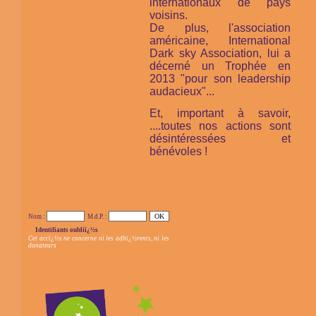
internationaux de pays
voisins.
De plus, l'association
américaine,
International
Dark sky Association,
lui a
décerné un Trophée en
2013 "pour son leadership
audacieux"...
Et, important à savoir,
....toutes nos actions sont
désintéressées et
bénévoles !
Nom :
M.d.P. :
Identifiants oubliï¿½s
Cet accï¿½s ne concerne ni les adhï¿½rents, ni les
donateurs