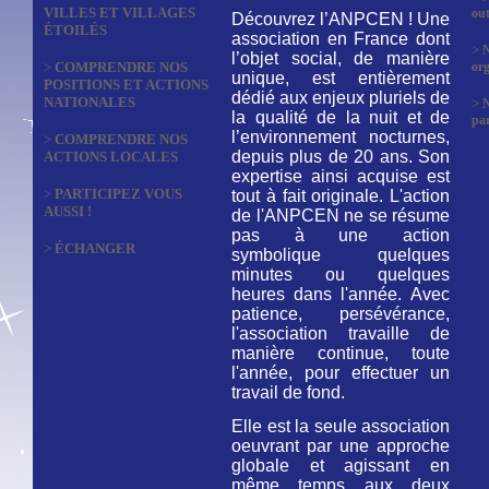
VILLES ET VILLAGES
out
Découvrez l’ANPCEN ! Une
ÉTOILÉS
association en France dont
>
N
l’objet social, de manière
>
COMPRENDRE NOS
org
unique, est entièrement
POSITIONS ET ACTIONS
dédié aux enjeux pluriels de
NATIONALES
>
la qualité de la nuit et de
par
l’environnement nocturnes,
>
COMPRENDRE NOS
depuis plus de 20 ans. Son
ACTIONS LOCALES
expertise ainsi acquise est
>
PARTICIPEZ VOUS
tout à fait originale. L'action
AUSSI !
de l'ANPCEN ne se résume
pas à une action
>
ÉCHANGER
symbolique quelques
minutes ou quelques
heures dans l'année. Avec
patience, persévérance,
l'association travaille de
manière continue, toute
l'année, pour effectuer un
travail de fond.
Elle est la seule association
oeuvrant par une approche
globale et agissant en
même temps aux deux