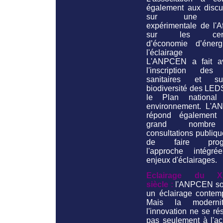
également aux discu
sur une no
expérimentale de l'A
sur les certif
d’économie d’éner
l'éclairage pu
L'ANPCEN a fait a
l'inscription des 
sanitaires et s
biodiversité des LED
le Plan national
environnement. L'
répond également
grand nombr
consultations publiqu
de faire progr
l'approche intégr
enjeux d'éclairages.
Eclairage du X
siècle :
l'ANPCEN so
un éclairage contemp
Mais la moderni
l'innovation ne se r
pas seulement à l'ac