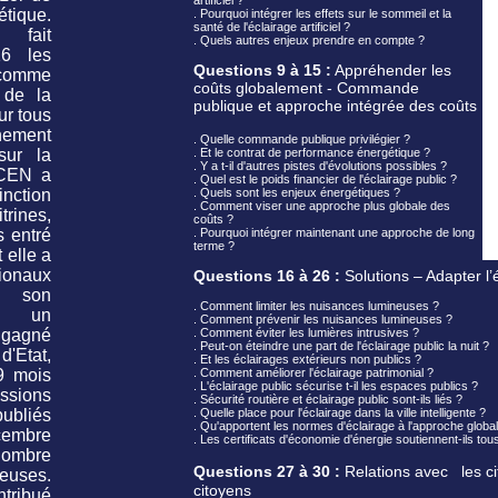
artificiel ?
tique.
. Pourquoi intégrer les effets sur le sommeil et la
santé de l'éclairage artificiel ?
fait
. Quels autres enjeux prendre en compte ?
16 les
Questions 9 à 15 :
Appréhender les
 comme
coûts globalement - Commande
 de la
publique et approche intégrée des coûts
ur tous
nnement
. Quelle commande publique privilégier ?
sur la
. Et le contrat de performance énergétique ?
. Y a t-il d'autres pistes d'évolutions possibles ?
CEN a
. Quel est le poids financier de l'éclairage public ?
inction
. Quels sont les enjeux énergétiques ?
. Comment viser une approche plus globale des
rines,
coûts ?
 entré
. Pourquoi intégrer maintenant une approche de long
terme ?
 elle a
tionaux
Questions 16 à 26 :
Solutions – Adapter l
 son
. Comment limiter les nuisances lumineuses ?
ès un
. Comment prévenir les nuisances lumineuses ?
 gagné
. Comment éviter les lumières intrusives ?
. Peut-on éteindre une part de l'éclairage public la nuit ?
'Etat,
. Et les éclairages extérieurs non publics ?
9 mois
. Comment améliorer l'éclairage patrimonial ?
. L'éclairage public sécurise t-il les espaces publics ?
ssions
. Sécurité routière et éclairage public sont-ils liés ?
ubliés
. Quelle place pour l'éclairage dans la ville intelligente ?
. Qu'apportent les normes d'éclairage à l'approche globa
cembre
. Les certificats d'économie d'énergie soutiennent-ils tou
ombre
Questions 27 à 30 :
Relations avec les ci
neuses.
citoyens
tribué