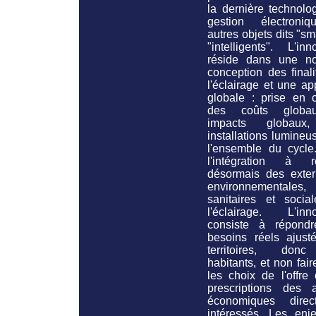
la dernière technolo
gestion électroni
autres objets dits "sm
"intelligents". L'inn
réside dans une no
conception des final
l'éclairage et une a
globale : prise en 
des coûts globa
impacts globaux
installations lumine
l'ensemble du cycle
l'intégration à ré
désormais des extern
environnementales,
sanitaires et socia
l'éclairage. L'inno
consiste à répond
besoins réels ajust
territoires, don
habitants, et non faire
les choix de l'offre
prescriptions des a
économiques direc
intéressés. Les enj