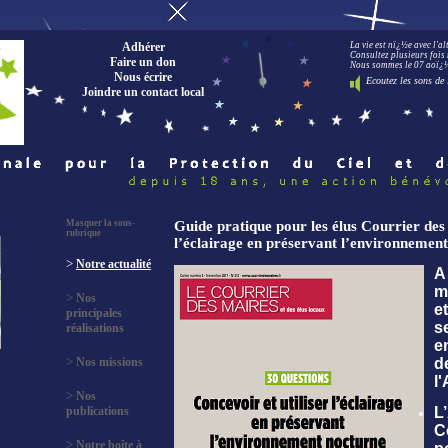
Adhérer
La vie est nï¿½e avec l'a
Consultez plusieurs fois 
Faire un don
Nous sommes le 07 aoï¿½t
Nous écrire
Ecoutez les sons de 
Joindre un contact local
Masquer la sous-
Guide pratique pour les élus Courrier de
rubrique
l’éclairage en préservant l’environnemen
>
Notre actualité
A
m
>
Nos
e
principales
s
réalisations
en
>
Nos missions
d
l
>
Nos
publications
L
C
>
Notre boîte à
p