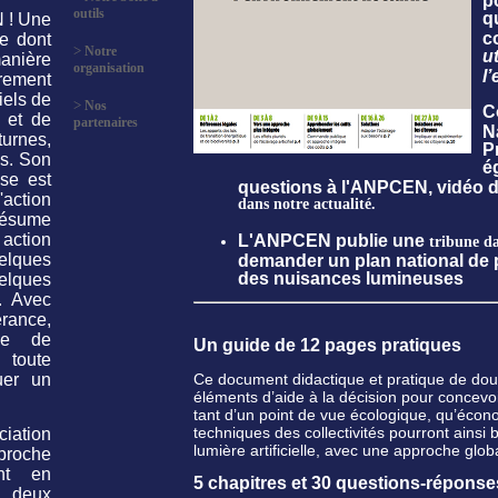
outils
q
 ! Une
co
e dont
>
Notre
u
anière
organisation
l
rement
iels de
>
Nos
C
t et de
partenaires
N
urnes,
P
s. Son
é
ise est
questions à l'ANPCEN, vidéo 
L'action
dans notre actualité.
résume
tion
L'ANPCEN publie une
tribune d
lques
demander un plan national de p
des nuisances lumineuses
lques
. Avec
rance,
lle de
Un guide de 12 pages pratiques
 toute
uer un
Ce document didactique et pratique de dou
éléments d’aide à la décision pour concevoi
tant d’un point de vue écologique, qu’écono
techniques des collectivités pourront ainsi
ciation
lumière artificielle, avec une approche glo
proche
ant en
5 chapitres et 30 questions-répons
 deux