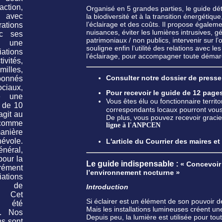
tion,
Organisé en 5 grandes parties, le guide déta
, avec
la biodiversité et à la transition énergétiqu
l’éclairage et des coûts. Il propose égaleme
ions
nuisances, éviter les lumières intrusives, gé
ec ses
patrimoniaux / non publics, intervenir sur l’o
t une
souligne enfin l’utilité des relations avec l
ations
l’éclairage, pour accompagner toute démar
ivités,
illes,
Consulter notre dossier de presse​
bonnés
iaux,
Pour recevoir le guide de 12 page
e une
Vous êtes élu ou fonctionnaire terri
 de 10
correspondants locaux pourront vou
agit au
De plus, vous pouvez recevoir gracie
comme
ligne à l'ANPCEN
ière
évole.
L'article du Courrier des maires e
énéral,
pour la
Le guide indispensable :
« Concevoir 
ément
l’environnement nocturne »
ations
n de
Introduction
. Cet
Si éclairer est un élément de son pouvoir de
a été
Mais les installations lumineuses créent une 
9. Nos
Depuis peu, la lumière est utilisée pour tou
ns sont