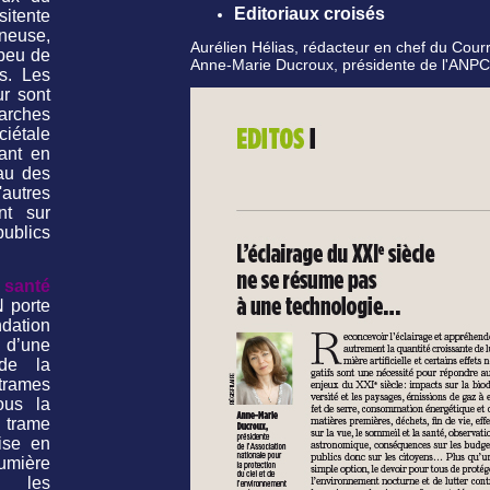
Editoriaux croisés
itente
ineuse,
Aurélien Hélias, rédacteur en chef du Cour
 peu de
Anne-Marie Ducroux, présidente de l'ANP
s. Les
ur sont
arches
ciétale
uant en
au des
utres
nt sur
ublics
santé
 porte
tion
 d’une
 de la
trames
ous la
trame
ise en
mière
s les