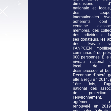
dimensions d'ac
nationale et locale
des coopérat
internationales. Av
adhérents don
centaine d'associ
membres, des collect
des individus et fam
ses donateurs, les a
des réseaux soc
l’ANPCEN mobilis
communauté de près
000 personnes. Elle 
niveau national 
local, de man
désintéressée et bén
Reconnue d'intérêt g
elle a reçu en 2014, 
1ère fois, l'agr
national des associ
de protectio
l'environnement
agrément lui 
renouvelé en 201
principales réalisatio