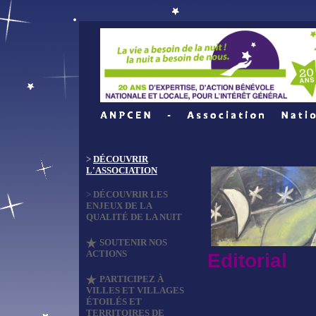
>
DÉCOUVRIR
L'ASSOCIATION
>
DÉCOUVRIR LES
ENJEUX DE LA
QUALITÉ DE LA NUIT
SOUTENIR NOS
ACTIONS
Editorial
PARTICIPEZ À
VILLES ET VILLAGES
ÉTOILÉS ET
TERRITOIRES DE