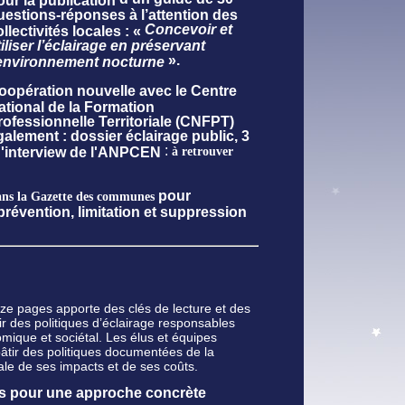
uestions-réponses à l’attention des
Concevoir et
llectivités locales : «
tiliser l’éclairage en préservant
».
’environnement nocturne
oopération nouvelle avec le Centre
ational de la Formation
rofessionnelle Territoriale (CNFPT)
galement : dossier éclairage public, 3
:
d'interview de l'ANPCEN
à retrouver
pour
ans la Gazette des communes
révention, limitation et suppression
ze pages apporte des clés de lecture et des
r des politiques d’éclairage responsables
mique et sociétal. Les élus et équipes
 bâtir des politiques documentées de la
bale de ses impacts et de ses coûts.
es pour une approche concrète