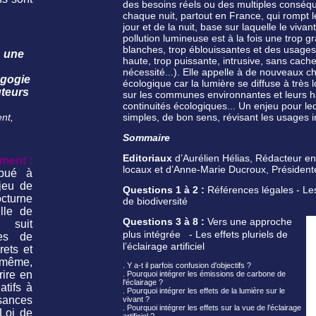
des besoins réels ou des multiples conséq
chaque nuit, partout en France, qui rompt l
jour et de la nuit, base sur laquelle le viva
pollution lumineuse est à la fois une trop g
blanches, trop éblouissantes et des usages 
: une
haute, trop puissante, intrusive, sans cache 
nécessité...). Elle appelle à de nouveaux 
agogie
écologique car la lumière se diffuse à très
uteurs
sur les communes environnantes et leurs ha
continuités écologiques... Un enjeu pour l
nt,
simples, de bon sens, révisant les usages ind
Sommaire
Editoriaux
d’Aurélien Hélias, Rédacteur en
ment :
locaux
et
d’Anne-Marie Ducroux, Président
ibué à
njeu de
Questions 1 à 2 :
Références légales - Les
cturne
de biodiversité
lle de
Questions 3 à 8 :
Vers une approche
t suit
plus intégrée - L
es effets pluriels de
es de
l’éclairage artificiel
rets et
 même,
. Y a-t il parfois confusion d'objectifs ?
rire en
. Pourquoi intégrer les émissions de carbone de
l'éclairage ?
atifs à
. Pourquoi intégrer les effets de la lumière sur le
isances
vivant ?
. Pourquoi intégrer les effets sur la vue de l'éclairage
Loi de