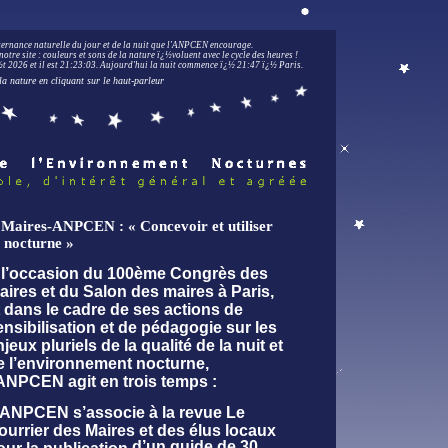
lternance naturelle du jour et de la nuit que l'ANPCEN encourage.
notre site : couleurs et sons de la nature ï¿½voluent avec le cycle des heures !
 2026 et il est
21:23:04
.
Aujourd'hui la nuit commence ï¿½ 21:47 ï¿½ Paris.
la nature en cliquant sur le haut-parleur
s Maires-ANPCEN : « Concevoir et utiliser
t nocturne »
 l’occasion du 100ème Congrès des
aires et du Salon des maires à Paris,
t dans le cadre de ses actions de
ensibilisation et de pédagogie sur les
jeux pluriels de la qualité de la nuit et
e l’environnement nocturne,
'ANPCEN agit en trois temps :
’ANPCEN s’associe à la revue Le
ourrier des Maires et des élus locaux
d’un guide de 30
our la publication