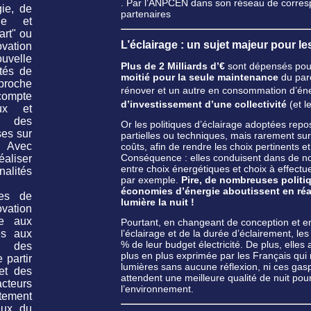
. Par l’ANPCEN dans son réseau de corresp
gie, de
partenaires
que et
art" ou
L’éclairage : un sujet majeur pour les
ovation
uvelle
Plus de 2 Milliards d’€
sont dépensés pou
ités de
moitié pour la seule maintenance
du parc
pproche
rénover et un autre en consommation d’éner
compte
d’investissement d’une collectivité
(et l
ux et
, des
Or les politiques d’éclairage adoptées rep
uses
sur
partielles ou techniques, mais rarement su
. Avec
coûts, afin de rendre les choix pertinents 
Conséquence : elles conduisent dans de n
aliser
entre choix énergétiques et choix à effectuer
alités
par exemple.
Pire, de nombreuses politiq
économies d’énergie aboutissent en réa
les de
lumière la nuit !
vation
re aux
Pourtant, en changeant de conception et en
l’éclairage et de la durée d’éclairement,
és aux
% de leur budget électricité. De plus, elle
c des
plus en plus exprimée par les Français qui
 partir
lumières sans aucune réflexion, ni ces gasp
 et des
attendent une meilleure qualité de nuit pour
cteurs
l’environnement.
tement
eux du