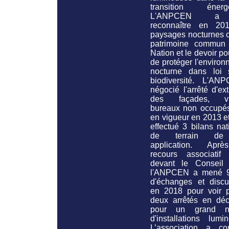
transition énergé
L'ANPCEN a 
reconnaître en 20
paysages nocturnes
patrimoine commun
Nation et le devoir po
de protéger l'enviro
nocturne
dans loi 
biodiversité.
L'ANP
négocié l'arrêté d'ext
des façades, vit
bureaux non occupés
en vigueur en 2013 et
effectué 3 bilans na
de terrain de
application. Apr
recours associatif
devant le Conseil d
l'ANPCEN a mené 
d'échanges et discu
en 2018 pour voir p
deux arrêtés en dé
pour un grand n
d'installations lumi
L’association a con