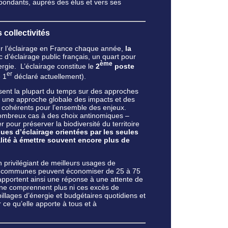
ondants, auprès des élus et vers ses
 collectivités
r l’éclairage en France chaque année,
la
 d’éclairage public français, un quart pour
ème
gie. L’éclairage constitue le
2
poste
er
e 1
déclaré actuellement).
osent la plupart du temps sur des approches
r une approche globale des impacts et des
et cohérents pour l’ensemble des enjeux.
ombreux cas à des choix antinomiques –
 pour préserver la biodiversité du territoire
ues d’éclairage orientées par les seules
lité à émettre souvent encore plus de
 privilégiant de meilleurs usages de
 les communes peuvent économiser de 25 à 75
s apportent ainsi une réponse à une attente de
 ne comprennent plus ni ces excès de
illages d’énergie et budgétaires quotidiens et
 ce qu’elle apporte à tous et à