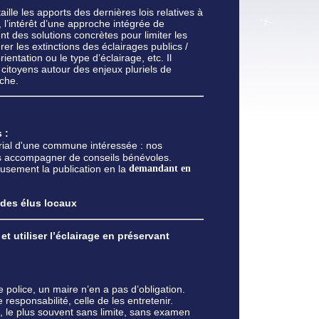
ille les apports des dernières lois relatives à
e, l’intérêt d’une approche intégrée de
nt des solutions concrètes pour limiter les
rer les extinctions des éclairages publics /
rientation ou le type d’éclairage, etc. Il
es citoyens autour des enjeux pluriels de
che.
s :
torial d'une commune intéressée : nos
s accompagner de conseils bénévoles.
usement la publication en la
demandant en
t des élus locaux
et utiliser l’éclairage en préservant
 police, un maire n’en a pas d’obligation.
responsabilité, celle de les entretenir.
t, le plus souvent sans limite, sans examen