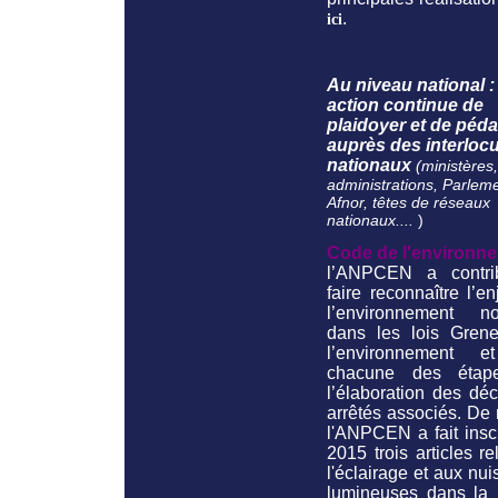
.
ici
Au niveau national 
action continue de
plaidoyer et de péd
auprès des interloc
nationaux
(ministères,
administrations, Parleme
Afnor, têtes de réseaux
nationaux....
)
Code de l'environne
l’ANPCEN a contr
faire reconnaître l’e
l’environnement no
dans les lois Grene
l’environnement e
chacune des étap
l’élaboration des déc
arrêtés associés. De
l'ANPCEN a fait insc
2015 trois articles rel
l'éclairage et aux nu
lumineuses dans la 