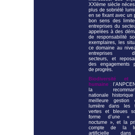
XXIème siècle nécess
plus de sobriété lum
en se fixant avec un
bon sens des limite
entreprises du secte
appelées à des dém
de responsabilité so
exemplaires, les sit
ce domaine au nive
entreprises d'a
secteurs, et reposa
des engagements p
de progrès.
Biodiversité et 
humaine
:
l’ANPCEN
la recommanda
nationale historique
meilleure gestion
lumière dans les 
vertes et bleues s
forme d’une « 
nocturne », et la pr
compte de la lu
artificielle dan