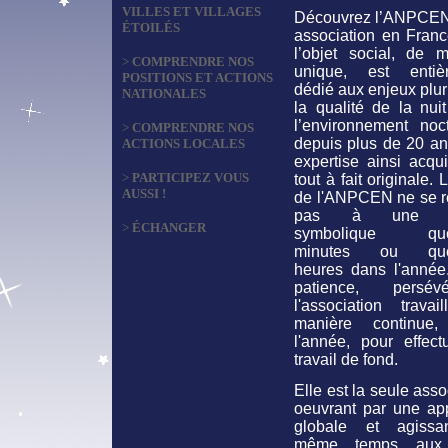
VILLES ET VILLAGES
Découvrez l’ANPCEN
ÉTOILÉS
association en Franc
l’objet social, de m
>
COMPRENDRE NOS
unique, est entiè
POSITIONS ET ACTIONS
dédié aux enjeux plur
NATIONALES
la qualité de la nui
l’environnement noct
>
COMPRENDRE NOS
depuis plus de 20 an
ACTIONS LOCALES
expertise ainsi acqu
>
PARTICIPEZ VOUS
tout à fait originale. 
AUSSI !
de l'ANPCEN ne se 
pas à une ac
>
ÉCHANGER
symbolique que
minutes ou que
heures dans l'année
patience, persévé
l'association travai
manière continue,
l'année, pour effect
travail de fond.
Elle est la seule asso
oeuvrant par une ap
globale et agiss
même temps aux