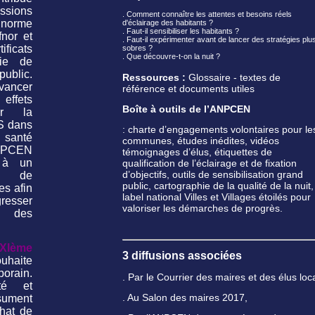
ssions
. Comment connaître les attentes et besoins réels
rme
d'éclairage des habitants ?
. Faut-il sensibiliser les habitants ?
fnor et
. Faut-il expérimenter avant de lancer des stratégies plu
icats
sobres ?
. Que découvre-t-on la nuit ?
gie de
blic.
Ressources :
Glossaire - textes de
vancer
référence et documents utiles
effets
Boîte à outils de l’ANPCEN
ur la
S dans
: charte d’engagements volontaires pour le
 santé
communes, études inédites, vidéos
ANPCEN
témoignages d’élus, étiquettes de
 à un
qualification de l’éclairage et de fixation
d’objectifs, outils de sensibilisation grand
e de
public, cartographie de la qualité de la nuit,
es afin
label national Villes et Villages étoilés pour
esser
valoriser les démarches de progrès.
ée des
XIème
3 diffusions associées
uhaite
orain.
. Par le Courrier des maires et des élus lo
té et
. Au Salon des maires 2017,
ésument
hat de