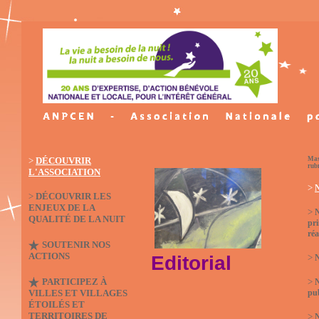
>
DÉCOUVRIR
Mas
rub
L'ASSOCIATION
>
N
>
DÉCOUVRIR LES
ENJEUX DE LA
>
QUALITÉ DE LA NUIT
pri
réa
SOUTENIR NOS
ACTIONS
Editorial
>
N
PARTICIPEZ À
>
VILLES ET VILLAGES
pub
ÉTOILÉS ET
TERRITOIRES DE
>
N