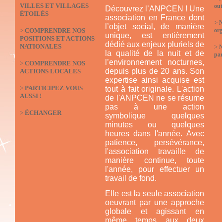
VILLES ET VILLAGES
out
Découvrez l’ANPCEN ! Une
ÉTOILÉS
association en France dont
>
N
l’objet social, de manière
>
COMPRENDRE NOS
org
unique, est entièrement
POSITIONS ET ACTIONS
dédié aux enjeux pluriels de
NATIONALES
>
la qualité de la nuit et de
par
l’environnement nocturnes,
>
COMPRENDRE NOS
depuis plus de 20 ans. Son
ACTIONS LOCALES
expertise ainsi acquise est
>
PARTICIPEZ VOUS
tout à fait originale. L'action
AUSSI !
de l'ANPCEN ne se résume
pas à une action
>
ÉCHANGER
symbolique quelques
minutes ou quelques
heures dans l'année. Avec
patience, persévérance,
l'association travaille de
manière continue, toute
l'année, pour effectuer un
travail de fond.
Elle est la seule association
oeuvrant par une approche
globale et agissant en
même temps aux deux