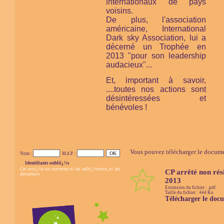
internationaux de pays
voisins.
De plus, l'association
américaine,
International
Dark sky Association,
lui a
décerné un Trophée en
2013 "pour son leadership
audacieux"...
Et, important à savoir,
....toutes nos actions sont
désintéressées et
bénévoles !
Vous pouvez télécharger le documen
Nom :
M.d.P. :
Identifiants oubliï¿½s
Cet accï¿½s ne concerne ni les adhï¿½rents, ni les
CP arrêté non rési
donateurs
2013
Extension du fichier : .pdf
Taille du fichier : 444 Ko
Télécharger le doc