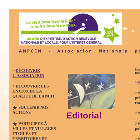
>
DÉCOUVRIR
Mas
rub
L'ASSOCIATION
>
N
>
DÉCOUVRIR LES
ENJEUX DE LA
>
QUALITÉ DE LA NUIT
pri
réa
SOUTENIR NOS
ACTIONS
Editorial
>
N
PARTICIPEZ À
>
VILLES ET VILLAGES
pub
ÉTOILÉS ET
TERRITOIRES DE
>
N