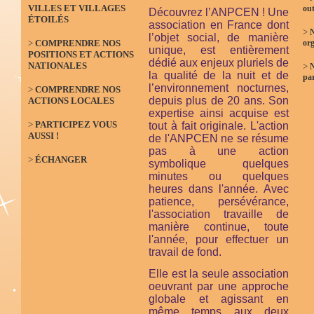
VILLES ET VILLAGES
out
Découvrez l’ANPCEN ! Une
ÉTOILÉS
association en France dont
>
N
l’objet social, de manière
>
COMPRENDRE NOS
org
unique, est entièrement
POSITIONS ET ACTIONS
dédié aux enjeux pluriels de
NATIONALES
>
la qualité de la nuit et de
par
l’environnement nocturnes,
>
COMPRENDRE NOS
depuis plus de 20 ans. Son
ACTIONS LOCALES
expertise ainsi acquise est
>
PARTICIPEZ VOUS
tout à fait originale. L'action
AUSSI !
de l'ANPCEN ne se résume
pas à une action
>
ÉCHANGER
symbolique quelques
minutes ou quelques
heures dans l'année. Avec
patience, persévérance,
l'association travaille de
manière continue, toute
l'année, pour effectuer un
travail de fond.
Elle est la seule association
oeuvrant par une approche
globale et agissant en
même temps aux deux