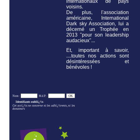
internationaux de pays
voisins.
De plus, l'association
américaine,
International
Dark sky Association,
lui a
décerné un Trophée en
2013 "pour son leadership
audacieux"...
Et, important à savoir,
....toutes nos actions sont
désintéressées et
bénévoles !
Nom :
M.d.P. :
Identifiants oubliï¿½s
Cet accï¿½s ne concerne ni les adhï¿½rents, ni les
donateurs