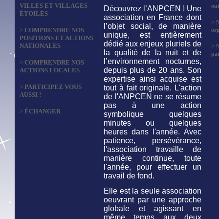
VILLES ET VILLAGES
out
Découvrez l’ANPCEN ! Une
ÉTOILÉS
association en France dont
>
N
l’objet social, de manière
>
COMPRENDRE NOS
org
unique, est entièrement
POSITIONS ET ACTIONS
dédié aux enjeux pluriels de
NATIONALES
>
la qualité de la nuit et de
par
l’environnement nocturnes,
>
COMPRENDRE NOS
depuis plus de 20 ans. Son
ACTIONS LOCALES
expertise ainsi acquise est
>
PARTICIPEZ VOUS
tout à fait originale. L'action
AUSSI !
de l'ANPCEN ne se résume
pas à une action
>
ÉCHANGER
symbolique quelques
minutes ou quelques
heures dans l'année. Avec
patience, persévérance,
l'association travaille de
manière continue, toute
l'année, pour effectuer un
travail de fond.
Elle est la seule association
oeuvrant par une approche
globale et agissant en
même temps aux deux