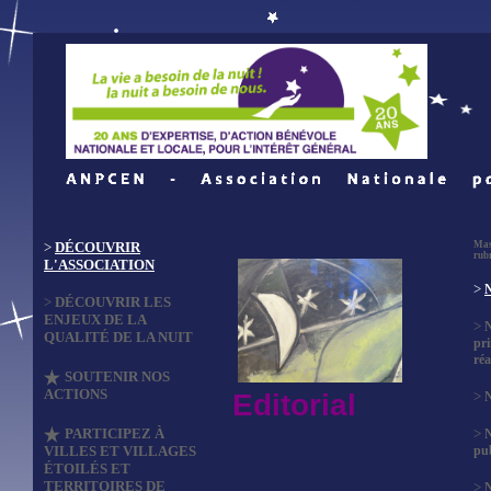
>
DÉCOUVRIR
Mas
rub
L'ASSOCIATION
>
N
>
DÉCOUVRIR LES
ENJEUX DE LA
>
QUALITÉ DE LA NUIT
pri
réa
SOUTENIR NOS
ACTIONS
Editorial
>
N
PARTICIPEZ À
>
VILLES ET VILLAGES
pub
ÉTOILÉS ET
TERRITOIRES DE
>
N