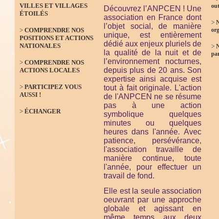
VILLES ET VILLAGES
out
Découvrez l’ANPCEN ! Une
ÉTOILÉS
association en France dont
>
N
l’objet social, de manière
>
COMPRENDRE NOS
org
unique, est entièrement
POSITIONS ET ACTIONS
dédié aux enjeux pluriels de
NATIONALES
>
la qualité de la nuit et de
par
l’environnement nocturnes,
>
COMPRENDRE NOS
depuis plus de 20 ans. Son
ACTIONS LOCALES
expertise ainsi acquise est
>
PARTICIPEZ VOUS
tout à fait originale. L'action
AUSSI !
de l'ANPCEN ne se résume
pas à une action
>
ÉCHANGER
symbolique quelques
minutes ou quelques
heures dans l'année. Avec
patience, persévérance,
l'association travaille de
manière continue, toute
l'année, pour effectuer un
travail de fond.
Elle est la seule association
oeuvrant par une approche
globale et agissant en
même temps aux deux