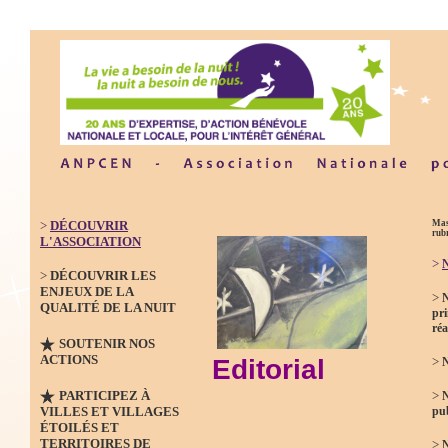
>
DÉCOUVRIR
Mas
rub
L'ASSOCIATION
>
N
>
DÉCOUVRIR LES
ENJEUX DE LA
>
QUALITÉ DE LA NUIT
pri
réa
SOUTENIR NOS
ACTIONS
Editorial
>
N
PARTICIPEZ À
>
VILLES ET VILLAGES
pub
ÉTOILÉS ET
TERRITOIRES DE
>
N