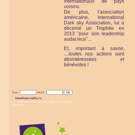
internationaux de pays
voisins.
De plus, l'association
américaine,
International
Dark sky Association,
lui a
décerné un Trophée en
2013 "pour son leadership
audacieux"...
Et, important à savoir,
....toutes nos actions sont
désintéressées et
bénévoles !
Nom :
M.d.P. :
Identifiants oubliï¿½s
Cet accï¿½s ne concerne ni les adhï¿½rents, ni les
donateurs