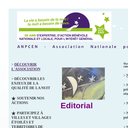
>
DÉCOUVRIR
Mas
rub
L'ASSOCIATION
>
N
>
DÉCOUVRIR LES
ENJEUX DE LA
>
QUALITÉ DE LA NUIT
pri
réa
SOUTENIR NOS
ACTIONS
Editorial
>
N
PARTICIPEZ À
>
VILLES ET VILLAGES
pub
ÉTOILÉS ET
TERRITOIRES DE
>
N