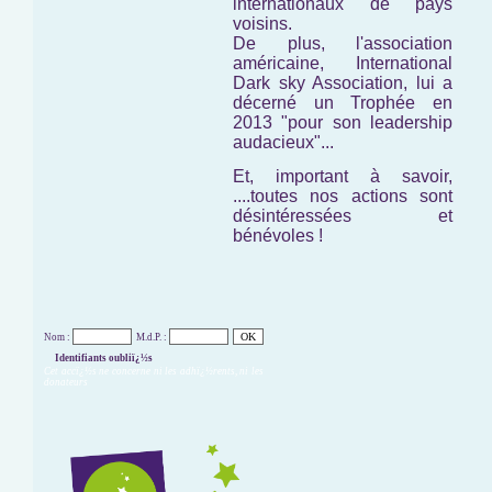
internationaux de pays
voisins.
De plus, l'association
américaine,
International
Dark sky Association,
lui a
décerné un Trophée en
2013 "pour son leadership
audacieux"...
Et, important à savoir,
....toutes nos actions sont
désintéressées et
bénévoles !
Nom :
M.d.P. :
Identifiants oubliï¿½s
Cet accï¿½s ne concerne ni les adhï¿½rents, ni les
donateurs