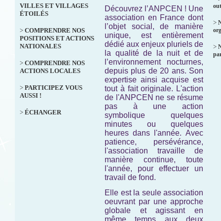
VILLES ET VILLAGES
out
Découvrez l’ANPCEN ! Une
ÉTOILÉS
association en France dont
>
N
l’objet social, de manière
>
COMPRENDRE NOS
org
unique, est entièrement
POSITIONS ET ACTIONS
dédié aux enjeux pluriels de
NATIONALES
>
la qualité de la nuit et de
par
l’environnement nocturnes,
>
COMPRENDRE NOS
depuis plus de 20 ans. Son
ACTIONS LOCALES
expertise ainsi acquise est
>
PARTICIPEZ VOUS
tout à fait originale. L'action
AUSSI !
de l'ANPCEN ne se résume
pas à une action
>
ÉCHANGER
symbolique quelques
minutes ou quelques
heures dans l'année. Avec
patience, persévérance,
l'association travaille de
manière continue, toute
l'année, pour effectuer un
travail de fond.
Elle est la seule association
oeuvrant par une approche
globale et agissant en
même temps aux deux