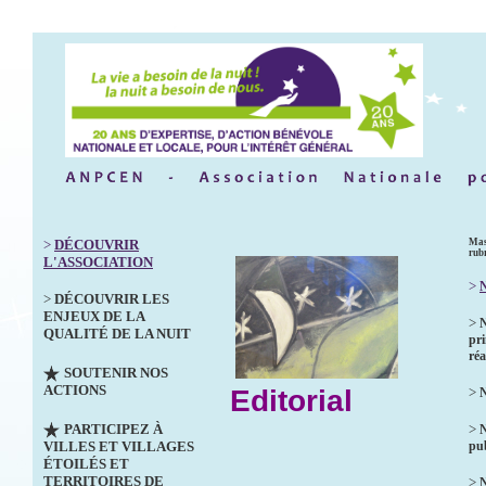
>
DÉCOUVRIR
Mas
rub
L'ASSOCIATION
>
N
>
DÉCOUVRIR LES
ENJEUX DE LA
>
QUALITÉ DE LA NUIT
pri
réa
SOUTENIR NOS
ACTIONS
Editorial
>
N
PARTICIPEZ À
>
VILLES ET VILLAGES
pub
ÉTOILÉS ET
TERRITOIRES DE
>
N