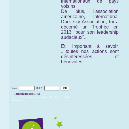
internationaux de pays
voisins.
De plus, l'association
américaine,
International
Dark sky Association,
lui a
décerné un Trophée en
2013 "pour son leadership
audacieux"...
Et, important à savoir,
....toutes nos actions sont
désintéressées et
bénévoles !
Nom :
M.d.P. :
Identifiants oubliï¿½s
Cet accï¿½s ne concerne ni les adhï¿½rents, ni les
donateurs