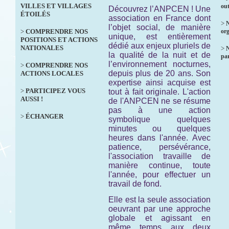
VILLES ET VILLAGES
out
Découvrez l’ANPCEN ! Une
ÉTOILÉS
association en France dont
>
N
l’objet social, de manière
>
COMPRENDRE NOS
org
unique, est entièrement
POSITIONS ET ACTIONS
dédié aux enjeux pluriels de
NATIONALES
>
la qualité de la nuit et de
par
l’environnement nocturnes,
>
COMPRENDRE NOS
depuis plus de 20 ans. Son
ACTIONS LOCALES
expertise ainsi acquise est
>
PARTICIPEZ VOUS
tout à fait originale. L'action
AUSSI !
de l'ANPCEN ne se résume
pas à une action
>
ÉCHANGER
symbolique quelques
minutes ou quelques
heures dans l'année. Avec
patience, persévérance,
l'association travaille de
manière continue, toute
l'année, pour effectuer un
travail de fond.
Elle est la seule association
oeuvrant par une approche
globale et agissant en
même temps aux deux