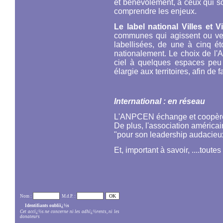
et bénévolement, à ceux qui sou
comprendre les enjeux.
Le label national Villes et V
communes qui agissent ou veu
labellisées, de une à cinq ét
nationalement. Le choix de l'A
ciel à quelques espaces peu
élargie aux territoires, afin de 
International : en réseau
L'ANPCEN échange et coopère a
De plus, l'association américa
"pour son leadership audacieux
Et, important à savoir, ....tout
Nom :
M.d.P. :
Identifiants oubliï¿½s
Cet accï¿½s ne concerne ni les adhï¿½rents, ni les
donateurs