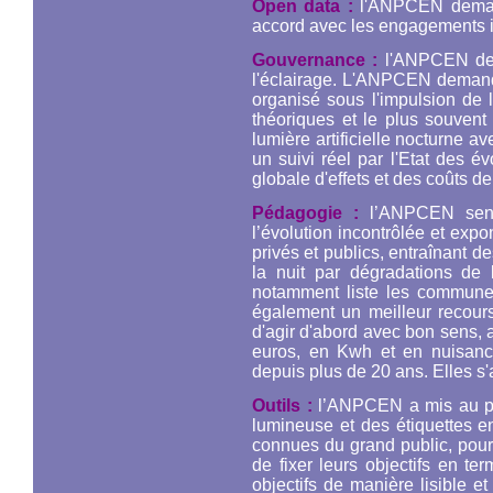
Open data :
l'ANPCEN demand
accord avec les engagements i
Gouvernance :
l'ANPCEN dema
l'éclairage. L'ANPCEN demand
organisé sous l'impulsion de 
théoriques et le plus souven
lumière artificielle nocturne 
un suivi réel par l'Etat des 
globale d'effets et des coûts de 
Pédagogie :
l’ANPCEN sensi
l’évolution incontrôlée et expo
privés et publics, entraînant d
la nuit par dégradations de
notamment liste les communes
également un meilleur recours 
d'agir d'abord avec bon sens, 
euros, en Kwh et en nuisan
depuis plus de 20 ans. Elles s'a
Outils :
l’ANPCEN a mis au poi
lumineuse et des étiquettes e
connues du grand public, pour 
de fixer leurs objectifs en t
objectifs de manière lisible