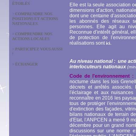
ÉTOILÉS
Elle est la seule association
dimensions d'action, national
>
COMPRENDRE NOS
dont une centaine d'associatio
POSITIONS ET ACTIONS
les abonnés des réseaux 
NATIONALES
personnes. Elle agit au niv
Reconnue d'intérêt général, ell
>
COMPRENDRE NOS
de protection de l'environn
ACTIONS LOCALES
réalisations sont
.
ici
>
PARTICIPEZ VOUS AUSSI
!
Au niveau national : une act
>
ÉCHANGER
interlocuteurs nationaux
(min
Code de l'environnement :
l
nocturne dans les lois Grenel
décrets et arrêtés associés.
l'éclairage et aux nuisances
reconnaître en 2016 les paysa
tous de protéger l'environne
d'extinction des façades, vitr
bilans nationaux de terrain d
d'Etat, l'ANPCEN a mené 9 moi
décembre pour un grand nombre
discussions sur une norme exp