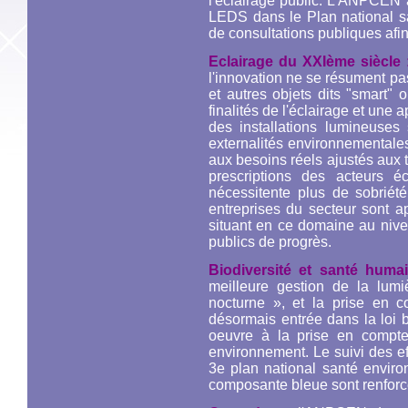
l'éclairage public. L'ANPCEN a 
LEDS dans le Plan national 
de consultations publiques afin
Eclairage du XXIème siècle
l'innovation ne se résument pa
et autres objets dits "smart" 
finalités de l'éclairage et une
des installations lumineuses
externalités environnementales
aux besoins réels ajustés aux ter
prescriptions des acteurs 
nécessitente plus de sobriét
entreprises du secteur sont a
situant en ce domaine au nive
publics de progrès.
Biodiversité et santé hum
meilleure gestion de la lum
nocturne », et la prise en co
désormais entrée dans la loi 
oeuvre à la prise en compte
environnement. Le suivi des ef
3e plan national santé enviro
composante bleue sont renforc