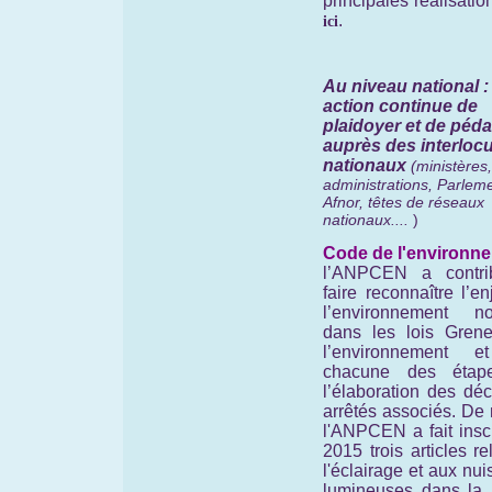
principales réalisatio
.
ici
Au niveau national 
action continue de
plaidoyer et de péd
auprès des interloc
nationaux
(ministères,
administrations, Parleme
Afnor, têtes de réseaux
nationaux....
)
Code de l'environne
l’ANPCEN a contr
faire reconnaître l’e
l’environnement no
dans les lois Grene
l’environnement e
chacune des étap
l’élaboration des déc
arrêtés associés. De
l'ANPCEN a fait insc
2015 trois articles rel
l'éclairage et aux nu
lumineuses dans la 