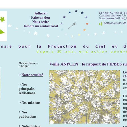
Adhérer
La vie est nï¿½e avec l'a
Consultez plusieurs fois 
Faire un don
Nous sommes le 07 aoï¿½t
Nous écrire
Ecoutez les sons de 
Joindre un contact local
Masquer la sous-
Veille ANPCEN : le rapport de l'IPBES sur 
rubrique
Le
>
Notre actualité
ce
le
>
le
Nos
ex
principales
réalisations
Él
tr
>
Nos missions
ad
ra
de
>
Nos
re
publications
éc
>
Notre boîte à