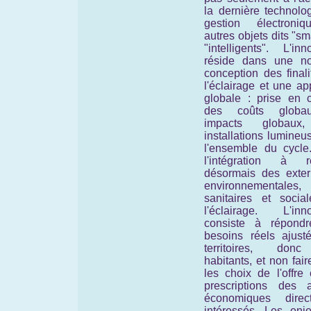
la dernière technolo
gestion électroni
autres objets dits "sm
"intelligents". L'inn
réside dans une no
conception des final
l'éclairage et une a
globale : prise en 
des coûts globa
impacts globaux
installations lumine
l'ensemble du cycle
l'intégration à ré
désormais des extern
environnementales,
sanitaires et socia
l'éclairage. L'inno
consiste à répond
besoins réels ajust
territoires, don
habitants, et non faire
les choix de l'offre
prescriptions des a
économiques direc
intéressés. Les enj