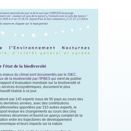
lternance naturelle du jour et de la nuit que l'ANPCEN encourage.
notre site : couleurs et sons de la nature ï¿½voluent avec le cycle des heures !
 2026 et il est
13:19:00
.
Aujourd'hui la nuit commence ï¿½ 21:47 ï¿½ Paris.
la nature en cliquant sur le haut-parleur
l'état de la biodiversité
s enjeux du climat sont documentés par le GIEC,
ux de la biodiversité par l'IPBES qui
vient de publier
 rapport d’évaluation mondiale sur la biodiversité et
s services écosystémiques, document le plus
haustif réalisé à ce jour.
aboré par 145 experts issus de 50 pays au cours des
ois dernières années, avec des contributions
ditionnelles apportées par 310 autres experts, le
pport évalue les changements au cours des cinq
rnières décennies et fournit un aperçu complet de la
lation entre les trajectoires de développement
onomique et leurs impacts sur la nature.