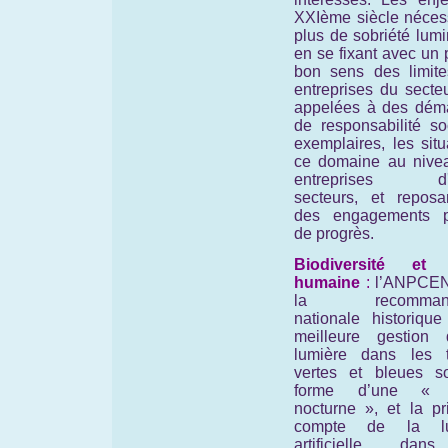
XXIème siècle nécess
plus de sobriété lum
en se fixant avec un
bon sens des limite
entreprises du secte
appelées à des dém
de responsabilité so
exemplaires, les sit
ce domaine au nive
entreprises d'a
secteurs, et reposa
des engagements p
de progrès.
Biodiversité et 
humaine
:
l’ANPCEN
la recommanda
nationale historique
meilleure gestion
lumière dans les 
vertes et bleues s
forme d’une « 
nocturne », et la pr
compte de la lu
artificielle dan