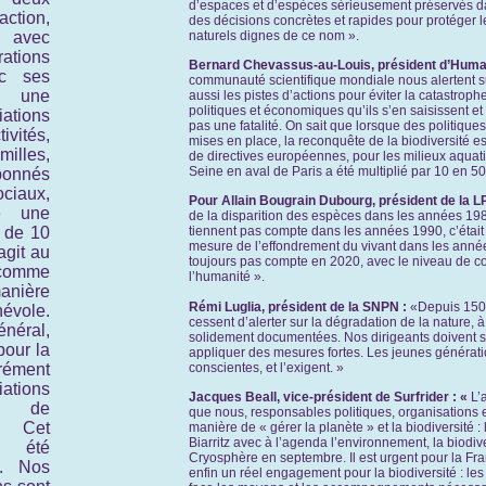
d’espaces et d’espèces sérieusement préservés 
tion,
des décisions concrètes et rapides pour protéger 
, avec
naturels dignes de ce nom ».
ions
Bernard Chevassus-au-
Louis, président d’Human
ec ses
communauté scientifique mondiale nous alertent sur 
t une
aussi les pistes d’actions pour éviter la catastro
politiques et économiques qu’ils s’en saisissent et pa
ations
pas une fatalité. On sait que lorsque des politiqu
ivités,
mises en place, la reconquête de la biodiversité e
illes,
de directives européennes, pour les milieux aqua
Seine en aval de Paris a été multiplié par 10 en 5
bonnés
iaux,
Pour Allain Bougrain Dubourg, président de la L
e une
de la disparition des espèces dans les années 1980
 de 10
tiennent pas compte dans les années 1990, c’était d
mesure de l’effondrement du vivant dans les années
agit au
toujours pas compte en 2020, avec le niveau de co
comme
l’humanité ».
ière
Rémi Luglia, président de la SNPN :
«Depuis 150 
évole.
cessent d’alerter sur la dégradation de la nature, à
énéral,
solidement documentées. Nos dirigeants doivent sais
pour la
appliquer des mesures fortes. Les jeunes génératio
conscientes, et l’exigent. »
ément
ations
Jacques Beall, vice-président de Surfrider : «
L’
n de
que nous, responsables politiques, organisations 
. Cet
manière de « gérer la planète » et la biodiversité 
Biarritz avec à l’agenda l’environnement, la biodivers
a été
Cryosphère en septembre. Il est urgent pour la Fr
9. Nos
enfin un réel engagement pour la biodiversité : les s