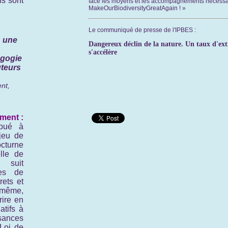
ns sont
face les moyens et les accompagnements nécessai
MakeOurBiodiversityGreatAgain ! »
Le communiqué de presse de l'IPBES :
: une
Dangereux déclin de la nature. Un taux d'exti
s'accélère
agogie
uteurs
nt,
ment :
ibué à
njeu de
cturne
lle de
t suit
es de
rets et
 même,
rire en
atifs à
isances
Loi de