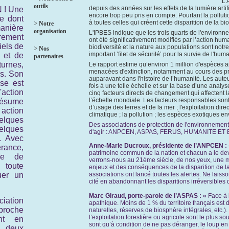
L'
outils
depuis des années sur les effets
de la lumière artif
 ! Une
encore trop peu pris en compte. Pourtant la pollu
e dont
à toutes celles qui créent cette disparition de la bio
>
Notre
anière
organisation
L'IPBES indique
que les trois quarts de l'environn
rement
ont été significativement modifiés par l’action hum
iels de
biodiversité et la nature aux populations sont not
>
Nos
important ’filet de sécurité’ pour la survie de l'huma
t et de
partenaires
urnes,
Le rapport estime qu’environ 1 million d'espèces a
menacées d'extinction, notamment au cours des pr
s. Son
auparavant dans l'histoire de l’humanité. Les auteu
ise est
fois à une telle échelle et sur la base d’une anal
L'action
cinq facteurs directs de changement qui affectent la
l’échelle mondiale. Les facteurs responsables son
résume
d’usage des terres et de la mer ; l'exploitation di
tion
climatique ; la pollution ; les espèces exotiques e
lques
Des associations de protection de l'environnement a
lques
d'agir : ANPCEN, ASPAS, FERUS, HUMANITE ET
. Avec
Anne-
Marie Ducroux, présidente de l’ANPCEN
:
rance,
patrimoine commun de la nation et chacun a le devoi
lle de
verrons-nous au 21ème siècle, de nos yeux, une mob
 toute
enjeux et des conséquences de la disparition de la b
uer un
associations ont lancé toutes les alertes. Ne laiss
cité en abandonnant les disparitions irréversibles 
Marc Giraud, porte-
parole de l’ASPAS
: «
Face à
ciation
apathique. Moins de 1 % du territoire français est d
proche
naturelles, réserves de biosphère intégrales, etc.
l’exploitation forestière ou agricole sont le plus so
ant en
sont qu’à condition de ne pas déranger, le loup en 
 deux