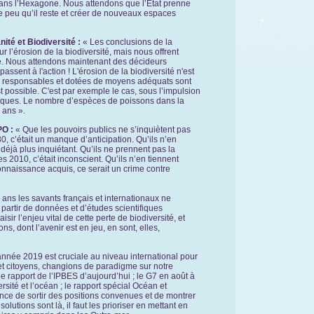
dans l’Hexagone. Nous attendons que l’État prenne
le peu qu’il reste et créer de nouveaux espaces
ité et Biodiversité
:
« Les conclusions de la
l’érosion de la biodiversité, mais nous offrent
phe. Nous attendons maintenant des décideurs
ssent à l'action ! L'érosion de la biodiversité n'est
es responsables et dotées de moyens adéquats sont
st possible. C'est par exemple le cas, sous l’impulsion
tiques. Le nombre d’espèces de poissons dans la
0 ans ».
PO :
« Que les pouvoirs publics ne s’inquiètent pas
, c’était un manque d’anticipation. Qu’ils n’en
éjà plus inquiétant. Qu’ils ne prennent pas la
 2010, c’était inconscient. Qu’ils n’en tiennent
nnaissance acquis, ce serait un crime contre
ans les savants français et internationaux ne
 partir de données et d’études scientifiques
ir l’enjeu vital de cette perte de biodiversité, et
ns, dont l’avenir est en jeu, en sont, elles,
année 2019 est cruciale au niveau international pour
et citoyens, changions de paradigme sur notre
: le rapport de l’IPBES d’aujourd’hui ; le G7 en août à
ité et l’océan ; le rapport spécial Océan et
ance de sortir des positions convenues et de montrer
olutions sont là, il faut les prioriser en mettant en