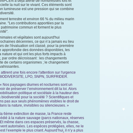
ANPCEN a déjà alerté de nombreuses fois et
icielle la nuit sur le vivant. Ces éléments sont
tion lumineuse est une pression qui se combine
diversité.
ement terrestre et environ 66 % du milieu marin
aine.
"Les contributions apportées par la
re patrimoine commun et forment le plus
nité".
nimales et végétales sont aujourd'hui
ochaines décennies, ce qui n’a jamais eu lieu
rs de l'évaluation ont classé, pour la première
yse approfondie des données disponibles, les
 nature et qui ont les plus forts impacts à
t, par ordre décroissant : les changements
recte de certains organismes ; le changement
nvahissantes.
ttirent une fois encore l'attention sur l'urgence
 BIODIVERSITE, LPO, SNPN, SURFRIDER.
« Nos paysages diurnes et nocturnes sont un
r de préserver l’environnement dit la loi. Alors
ilisation politique et sociétale à la hauteur des
iodiversité pour la société ? Scientifiques et
ons pas aux seuls phénomènes visibles le droit de
dans la nature, invisibles ou silencieuses. »
 la 6ème extinction de masse, la France reste
édié à la nature sauvage (parcs nationaux, réserves
). Et même dans ces espaces préservés, la chasse,
uvent autorisées. Les espèces protégées, elles, ne le
est l’exemple le plus criant. Aujourd’hui, il n’y a plus