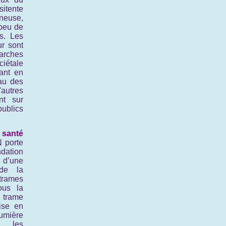
itente
ineuse,
 peu de
s. Les
ur sont
arches
ciétale
uant en
au des
utres
nt sur
ublics
santé
 porte
tion
 d’une
 de la
trames
ous la
trame
ise en
mière
s les