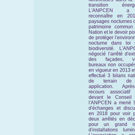
transition énergé
L'ANPCEN a 
reconnaître en 20
paysages nocturnes
patrimoine commun
Nation et le devoir po
de protéger l'enviro
nocturne
dans loi 
biodiversité.
L'ANP
négocié l'arrêté d'ext
des façades, vit
bureaux non occupés
en vigueur en 2013 et
effectué 3 bilans na
de terrain de
application. Apr
recours associatif
devant le Conseil d
l'ANPCEN a mené 
d'échanges et discu
en 2018 pour voir p
deux arrêtés en dé
pour un grand n
d'installations lumi