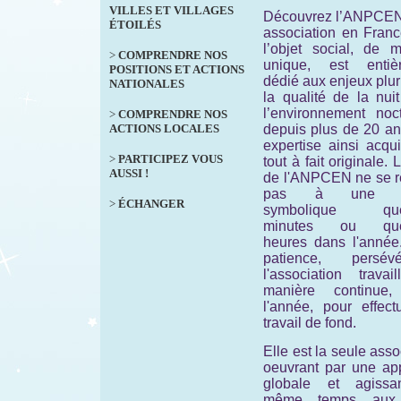
VILLES ET VILLAGES
Découvrez l’ANPCEN
ÉTOILÉS
association en Franc
l’objet social, de m
>
COMPRENDRE NOS
unique, est entiè
POSITIONS ET ACTIONS
dédié aux enjeux plur
NATIONALES
la qualité de la nui
l’environnement noct
>
COMPRENDRE NOS
ACTIONS LOCALES
depuis plus de 20 an
expertise ainsi acqu
>
PARTICIPEZ VOUS
tout à fait originale. 
AUSSI !
de l'ANPCEN ne se 
pas à une ac
>
ÉCHANGER
symbolique que
minutes ou que
heures dans l'année
patience, persévé
l'association travai
manière continue,
l'année, pour effect
travail de fond.
Elle est la seule asso
oeuvrant par une ap
globale et agiss
même temps aux