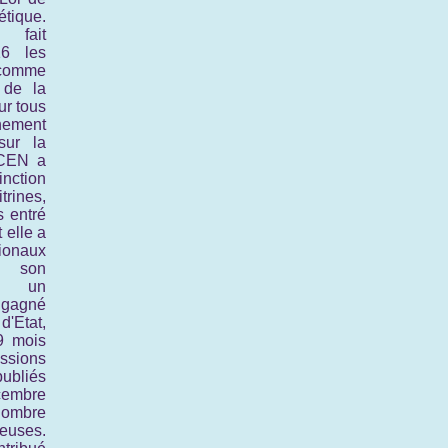
tique.
fait
16 les
 comme
 de la
ur tous
nnement
sur la
CEN a
inction
rines,
 entré
 elle a
tionaux
 son
ès un
 gagné
'Etat,
9 mois
ssions
ubliés
cembre
ombre
neuses.