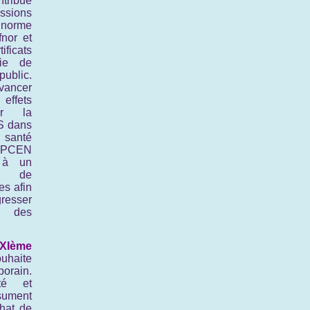
tribué
ssions
rme
fnor et
icats
gie de
blic.
vancer
effets
ur la
S dans
 santé
ANPCEN
 à un
e de
es afin
esser
ée des
XIème
uhaite
orain.
té et
ésument
hat de