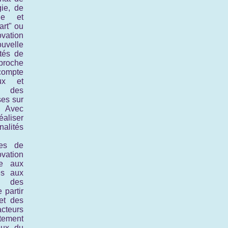
gie, de
que et
art" ou
ovation
uvelle
ités de
pproche
compte
ux et
, des
uses
sur
. Avec
aliser
alités
les de
vation
re aux
és aux
c des
 partir
 et des
cteurs
tement
eux du