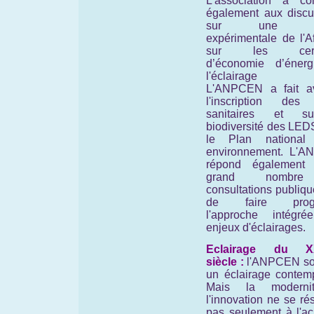
L’association a con
également aux discu
sur une no
expérimentale de l'A
sur les certif
d’économie d’éner
l'éclairage pu
L'ANPCEN a fait a
l'inscription des 
sanitaires et s
biodiversité des LED
le Plan national
environnement. L'
répond également
grand nombr
consultations publiqu
de faire progr
l'approche intégr
enjeux d'éclairages.
Eclairage du X
siècle :
l'ANPCEN so
un éclairage contemp
Mais la moderni
l'innovation ne se r
pas seulement à l'ac