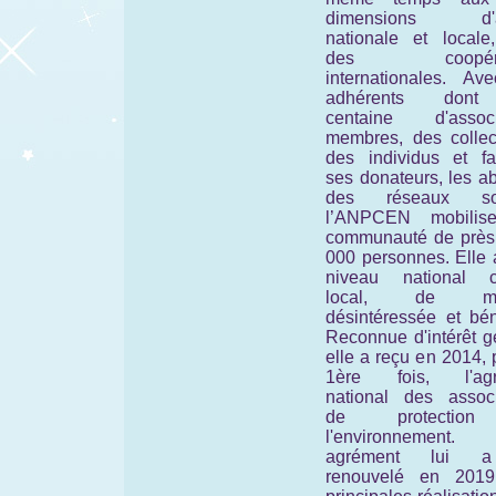
dimensions d'ac
nationale et locale
des coopérat
internationales. Av
adhérents don
centaine d'associ
membres, des collect
des individus et fam
ses donateurs, les a
des réseaux soc
l’ANPCEN mobilis
communauté de près
000 personnes. Elle 
niveau national 
local, de man
désintéressée et bén
Reconnue d'intérêt g
elle a reçu en 2014, 
1ère fois, l'agr
national des associ
de protectio
l'environnement
agrément lui 
renouvelé en 201