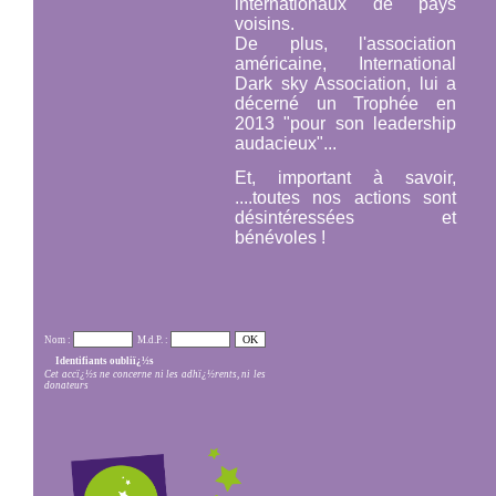
internationaux de pays
voisins.
De plus, l'association
américaine,
International
Dark sky Association,
lui a
décerné un Trophée en
2013 "pour son leadership
audacieux"...
Et, important à savoir,
....toutes nos actions sont
désintéressées et
bénévoles !
Nom :
M.d.P. :
Identifiants oubliï¿½s
Cet accï¿½s ne concerne ni les adhï¿½rents, ni les
donateurs