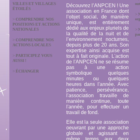
VILLES ET VILLAGES
out
Découvrez l’ANPCEN ! Une
ÉTOILÉS
association en France dont
>
N
l’objet social, de manière
>
COMPRENDRE NOS
org
unique, est entièrement
POSITIONS ET ACTIONS
dédié aux enjeux pluriels de
NATIONALES
>
la qualité de la nuit et de
par
l’environnement nocturnes,
>
COMPRENDRE NOS
depuis plus de 20 ans. Son
ACTIONS LOCALES
expertise ainsi acquise est
>
PARTICIPEZ VOUS
tout à fait originale. L'action
AUSSI !
de l'ANPCEN ne se résume
pas à une action
>
ÉCHANGER
symbolique quelques
minutes ou quelques
heures dans l'année. Avec
patience, persévérance,
l'association travaille de
manière continue, toute
l'année, pour effectuer un
travail de fond.
Elle est la seule association
oeuvrant par une approche
globale et agissant en
même temps aux deux