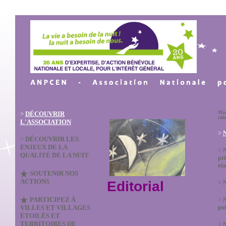
>
DÉCOUVRIR
Mas
rub
L'ASSOCIATION
>
N
>
DÉCOUVRIR LES
ENJEUX DE LA
>
QUALITÉ DE LA NUIT
pri
réa
SOUTENIR NOS
ACTIONS
Editorial
>
N
PARTICIPEZ À
>
VILLES ET VILLAGES
pub
ÉTOILÉS ET
TERRITOIRES DE
>
N