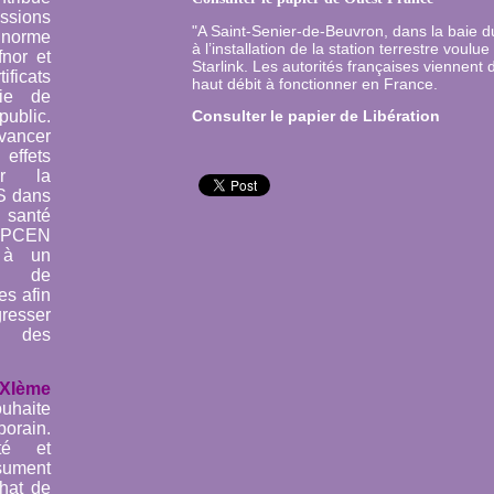
ssions
"
A Saint-Senier-de-Beuvron, dans la baie d
rme
à l’installation de la station terrestre voulu
fnor et
Starlink. Les autorités françaises viennent 
icats
haut débit à fonctionner en France.
gie de
blic.
Consulter le papier de Libération
vancer
effets
ur la
S dans
 santé
ANPCEN
 à un
e de
es afin
esser
ée des
XIème
uhaite
orain.
té et
ésument
hat de