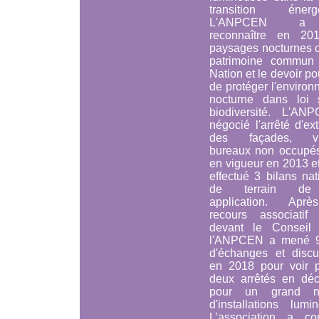
transition énergé
L'ANPCEN a 
reconnaître en 20
paysages nocturnes
patrimoine commun
Nation et le devoir po
de protéger l'enviro
nocturne
dans loi 
biodiversité.
L'ANP
négocié l'arrêté d'ext
des façades, vit
bureaux non occupés
en vigueur en 2013 et
effectué 3 bilans na
de terrain de
application. Apr
recours associatif
devant le Conseil d
l'ANPCEN a mené 
d'échanges et discu
en 2018 pour voir p
deux arrêtés en dé
pour un grand n
d'installations lumi
L’association a con