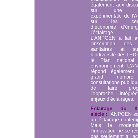
également aux discu
sur une no
expérimentale de l'A
sur les certif
d’économie d’éner
l'éclairage pu
L'ANPCEN a fait a
l'inscription des 
sanitaires et s
biodiversité des LED
le Plan national
environnement. L'
répond également
grand nombr
consultations publiqu
de faire progr
l'approche intégr
enjeux d'éclairages.
Eclairage du X
siècle :
l'ANPCEN so
un éclairage contemp
Mais la moderni
l'innovation ne se r
pas seulement à l'ac