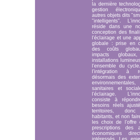
la dernière technolo
gestion électroni
autres objets dits "sm
"intelligents". L'inn
réside dans une no
conception des final
l'éclairage et une a
globale : prise en 
des coûts globa
impacts globaux
installations lumine
l'ensemble du cycle
l'intégration à ré
désormais des extern
environnementales,
sanitaires et socia
l'éclairage. L'inno
consiste à répond
besoins réels ajust
territoires, don
habitants, et non faire
les choix de l'offre
prescriptions des a
économiques direc
intéressés. Les enj