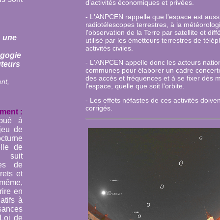
d'activités économiques et privées.
- L'ANPCEN rappelle que l'espace est auss
radiotélescopes terrestres, à la météorologi
l'observation de la Terre par satellite et diff
: une
utilisé par
les émetteurs terrestres de télép
activités civiles.
agogie
- L'ANPCEN appelle donc les acteurs natio
uteurs
communes pour élaborer un cadre concerté.
des accès et fréquences
et à se fixer dès 
nt,
l'espace, quelle que soit l'orbite.
- Les effets néfastes de ces activités doiven
corrigés.
ment :
ibué à
njeu de
cturne
lle de
t suit
es de
rets et
 même,
rire en
atifs à
isances
Loi de