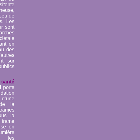
itente
ineuse,
 peu de
s. Les
ur sont
arches
ciétale
uant en
au des
utres
nt sur
ublics
santé
 porte
tion
 d’une
 de la
trames
ous la
trame
ise en
mière
s les