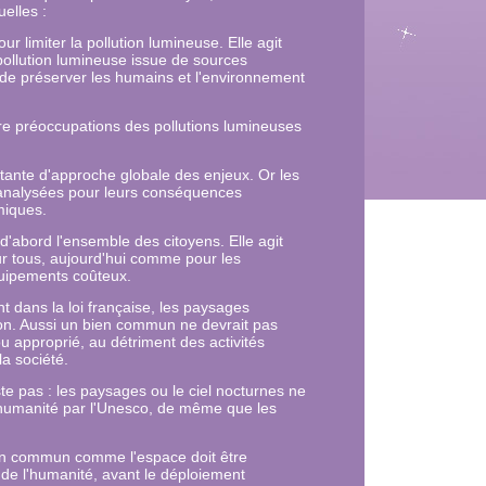
elles :
 limiter la pollution lumineuse. Elle agit
pollution lumineuse issue de sources
in de préserver les humains et l'environnement
tre préoccupations des pollutions lumineuses
tante d'approche globale des enjeux. Or les
 analysées pour leurs conséquences
miques.
d'abord l'ensemble des citoyens. El
le agit
ur tous, aujourd'hui comme pour les
quipements coûteux.
nt dans la loi française, les paysages
on. Aussi un bien commun ne devrait pas
ou approprié, au détriment des activités
la société.
ste pas : les paysages ou le ciel nocturnes ne
humanité par l'Unesco, de même que les
en commun comme l'espace doit être
 de l'humanité, avant le déploiement