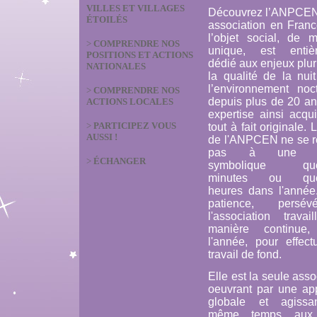
VILLES ET VILLAGES
Découvrez l’ANPCEN
ÉTOILÉS
association en Franc
l’objet social, de m
>
COMPRENDRE NOS
unique, est entiè
POSITIONS ET ACTIONS
dédié aux enjeux plur
NATIONALES
la qualité de la nui
l’environnement noct
>
COMPRENDRE NOS
depuis plus de 20 an
ACTIONS LOCALES
expertise ainsi acqu
>
PARTICIPEZ VOUS
tout à fait originale. 
AUSSI !
de l'ANPCEN ne se 
pas à une ac
>
ÉCHANGER
symbolique que
minutes ou que
heures dans l'année
patience, persévé
l'association travai
manière continue,
l'année, pour effect
travail de fond.
Elle est la seule asso
oeuvrant par une ap
globale et agiss
même temps aux