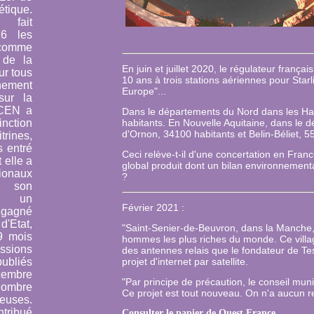
tique.
fait
16 les
 comme
 de la
En juin et juillet 2020, le régulateur françai
ur tous
10 ans à trois stations aériennes pour Star
nnement
Europe"...
sur la
CEN a
Dans le départements du Nord dans les Ha
inction
habitants. En Nouvelle Aquitaine, dans le 
d'Ornon, 34100 habitants et Belin-Béliet, 5
rines,
 entré
Ceci relève-t-il d'une concertation en Franc
 elle a
global produit dont un bilan environnement
tionaux
?
 son
ès un
Février 2021 :
 gagné
'Etat,
"Saint-Senier-de-Beuvron, dans la Manche, 
9 mois
hommes les plus riches du monde. Ce villa
ssions
des antennes relais que le fondateur de T
ubliés
projet d'internet par satellite.
cembre
"Par principe de précaution, le conseil muni
ombre
Ce projet est tout nouveau. On n'a aucun re
neuses.
tribué
Consulter le papier de Ouest France