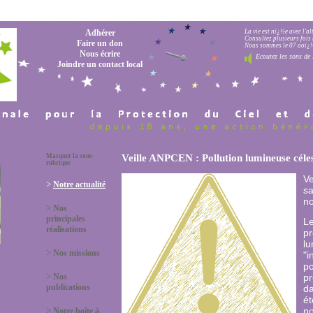
Adhérer
La vie est nï¿½e avec l'a
Consultez plusieurs fois 
Faire un don
Nous sommes le 07 aoï¿½t
Nous écrire
Ecoutez les sons de 
Joindre un contact local
Masquer la sous-
Veille ANPCEN : Pollution lumineuse céle
rubrique
Ve
>
Notre actualité
sa
no
>
Nos
principales
Le
réalisations
pr
lu
>
Nos missions
"i
po
>
Nos
pr
publications
da
ét
>
no
Notre boîte à