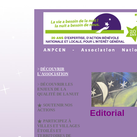
>
DÉCOUVRIR
L'ASSOCIATION
>
DÉCOUVRIR LES
ENJEUX DE LA
QUALITÉ DE LA NUIT
SOUTENIR NOS
ACTIONS
Editorial
PARTICIPEZ À
VILLES ET VILLAGES
ÉTOILÉS ET
TERRITOIRES DE