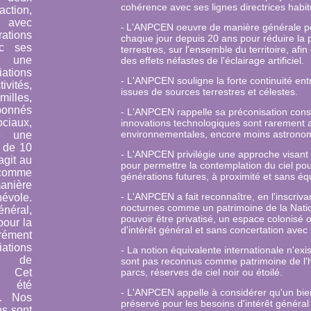
cohérence avec ses lignes directrices habitu
tion,
, avec
L'ANPCEN
oeuvre de manière générale pour
-
ions
chaque jour depuis 20 ans pour réduire la 
ec ses
terrestres, sur l'ensemble du territoire, af
t une
des effets néfastes de l'éclairage artificiel.
ations
- L'ANPCEN souligne la forte continuité en
ivités,
issues de sources terrestres et célestes.
illes,
bonnés
- L'ANPCEN rappelle sa préconisation cons
iaux,
innovations technologiques sont rarement
environnementales, encore moins astrono
e une
 de 10
- L'ANPCEN privilégie une
approche visant 
agit au
pour permettre la contemplation du ciel po
comme
générations futures, à proximité et sans é
ière
- L'ANPCEN a fait reconnaître, en l'inscriva
évole.
nocturnes comme un patrimoine de la Nati
énéral,
pouvoir être privatisé, un espace colonisé 
pour la
d'intérêt général et sans concertation avec 
ément
ations
- La notion équivalente internationale n'exi
n de
sont pas reconnus comme patrimoine de l'
. Cet
parcs, réserves de ciel noir ou étoilé.
a été
- L'ANPCEN appelle à considérer qu'un bi
9. Nos
préservé pour les besoins d'intérêt général
ns sont