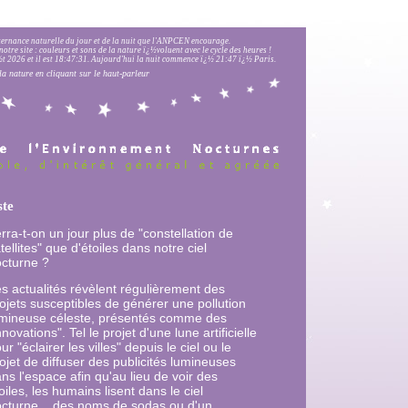
lternance naturelle du jour et de la nuit que l'ANPCEN encourage.
notre site : couleurs et sons de la nature ï¿½voluent avec le cycle des heures !
 2026 et il est
18:47:32
.
Aujourd'hui la nuit commence ï¿½ 21:47 ï¿½ Paris.
la nature en cliquant sur le haut-parleur
ste
rra-t-on un jour plus de "constellation de
tellites" que d'étoiles dans notre ciel
cturne ?
s actualités révèlent régulièrement des
ojets susceptibles de générer une pollution
mineuse céleste, présentés comme des
nnovations". Tel le projet d'une lune artificielle
ur "éclairer les villes" depuis le ciel ou le
ojet de diffuser des publicités lumineuses
ns l'espace afin qu'au lieu de voir des
oiles, les humains lisent dans le ciel
cturne... des noms de sodas ou d'un