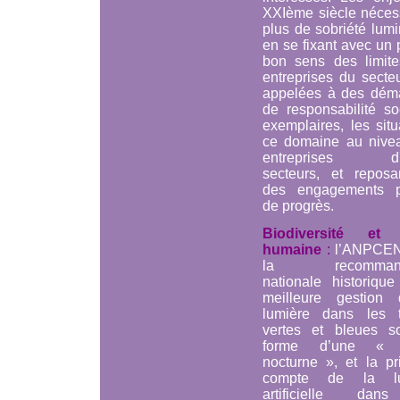
XXIème siècle nécess
plus de sobriété lum
en se fixant avec un
bon sens des limite
entreprises du secte
appelées à des dém
de responsabilité so
exemplaires, les sit
ce domaine au nive
entreprises d'a
secteurs, et reposa
des engagements p
de progrès.
Biodiversité et 
humaine
:
l’ANPCEN
la recommanda
nationale historique
meilleure gestion
lumière dans les 
vertes et bleues s
forme d’une « 
nocturne », et la pr
compte de la lu
artificielle dan