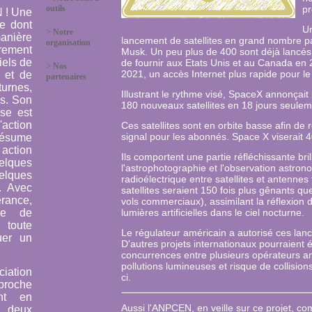
outils
pr
 ! Une
e dont
Un
>
Notre
anière
lancement de satellites en grand nombre p
organisation
rement
Musk. Un peu plus de 400 sont déjà lancés
iels de
de fournir aux Etats Unis et au Canada en 
>
Nos
2021, un accès Internet plus rapide pour le
t et de
partenaires
urnes,
Illustrant le rythme visé, SpaceX annonçai
s. Son
180 nouveaux satellites en 18 jours seulem
ise est
L'action
Ces satellites sont en orbite basse afin de
signal pour les abonnés. Space X viserait 
résume
tion
Ils comportent une partie réfléchissante br
lques
l'astrophotographie et l'observation astrono
lques
radioélectrique entre satellites et antennes
. Avec
satellites seraient 150 fois plus gênants qu
rance,
vols commerciaux), assimilant la réflexion 
lle de
lumières artificielles dans le ciel nocturne.
 toute
Le régulateur américain a autorisé ces lan
uer un
D'autres projets internationaux pourraient 
concurrences entre plusieurs opérateurs a
pollutions lumineuses et risque de collisions
ciation
ci.
proche
ant en
Aussi l'ANPCEN, en veille sur ce projet, c
 deux