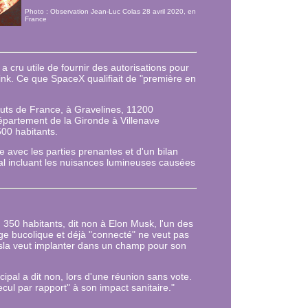
Photo : Observation Jean-Luc Colas 28 avril 2020, en
France
s a cru utile de fournir des autorisations pour
link. Ce que SpaceX qualifiait de "première en
uts de France, à Gravelines, 11200
département de la Gironde à Villenave
500 habitants.
e avec les parties prenantes et d'un bilan
al incluant les nuisances lumineuses causées
350 habitants, dit non à Elon Musk, l'un des
ge bucolique et déjà "connecté" ne veut pas
esla veut implanter dans un champ pour son
cipal a dit non, lors d'une réunion sans vote.
cul par rapport" à son impact sanitaire."