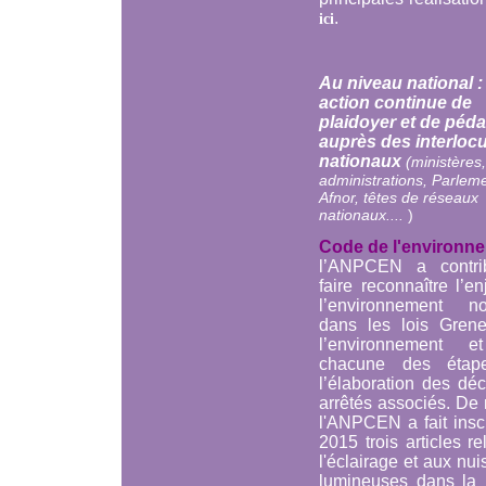
.
ici
Au niveau national 
action continue de
plaidoyer et de péd
auprès des interloc
nationaux
(ministères,
administrations, Parleme
Afnor, têtes de réseaux
nationaux....
)
Code de l'environne
l’ANPCEN a contr
faire reconnaître l’e
l’environnement no
dans les lois Grene
l’environnement e
chacune des étap
l’élaboration des déc
arrêtés associés. De
l'ANPCEN a fait insc
2015 trois articles rel
l'éclairage et aux nu
lumineuses dans la 