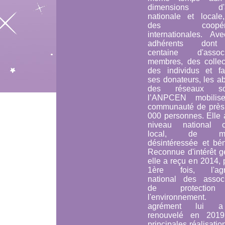
dimensions d'ac
nationale et locale
des coopérat
internationales. Av
adhérents don
centaine d'associ
membres, des collect
des individus et fam
ses donateurs, les a
des réseaux soc
l’ANPCEN mobilis
communauté de près
000 personnes. Elle 
niveau national 
local, de man
désintéressée et bén
Reconnue d'intérêt g
elle a reçu en 2014, 
1ère fois, l'agr
national des associ
de protectio
l'environnement
agrément lui 
renouvelé en 201
principales réalisatio