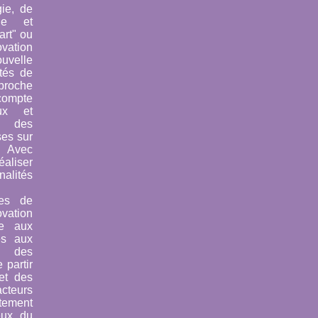
gie, de
que et
art" ou
ovation
uvelle
ités de
pproche
compte
ux et
, des
uses
sur
. Avec
aliser
alités
les de
vation
re aux
és aux
c des
 partir
 et des
cteurs
tement
eux du