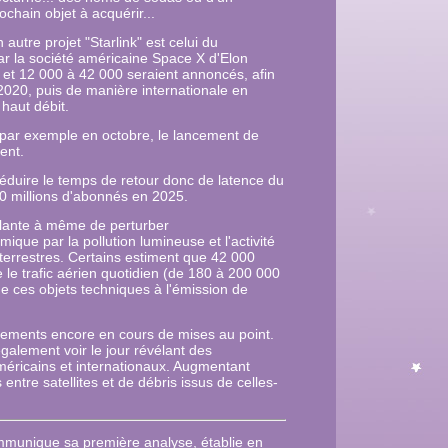
ochain objet à acquérir...
 autre projet "Starlink" est celui du
ar la société américaine Space X d'Elon
 et 12 000 à 42 000 seraient annoncés, afin
2020, puis de manière internationale en
 haut débit.
t par exemple en octobre, le lancement de
ent.
 réduire le temps de retour donc de latence du
40 millions d'abonnés en 2025.
illante à même de perturber
mique par la pollution lumineuse et l'activité
 terrestres. Certains estiment que 42 000
e le trafic aérien quotidien (de 180 à 200 000
de ces objets techniques à l'émission de
cements encore en cours de mises au point.
également voir le jour révélant des
méricains et internationaux. Augmentant
 entre satellites et de débris issus de celles-
ommunique sa première analyse, établie en