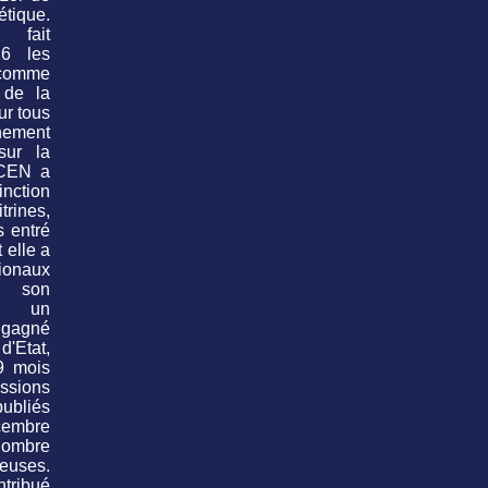
tique.
fait
16 les
 comme
 de la
ur tous
nnement
sur la
CEN a
inction
rines,
 entré
 elle a
tionaux
 son
ès un
 gagné
'Etat,
9 mois
ssions
ubliés
cembre
ombre
neuses.
tribué