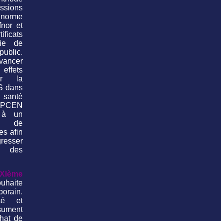
ssions
rme
fnor et
icats
gie de
blic.
vancer
effets
ur la
S dans
 santé
ANPCEN
 à un
e de
es afin
esser
ée des
XIème
uhaite
orain.
té et
ésument
hat de