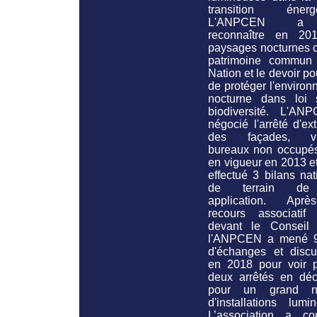
transition énergé
L'ANPCEN a 
reconnaître en 20
paysages nocturnes
patrimoine commun
Nation et le devoir po
de protéger l'enviro
nocturne
dans loi 
biodiversité.
L'ANP
négocié l'arrêté d'ext
des façades, vit
bureaux non occupés
en vigueur en 2013 et
effectué 3 bilans na
de terrain de
application. Apr
recours associatif
devant le Conseil d
l'ANPCEN a mené 
d'échanges et discu
en 2018 pour voir p
deux arrêtés en dé
pour un grand n
d'installations lumi
L’association a con