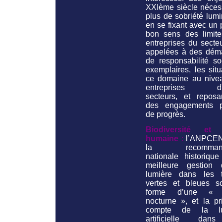
XXIème siècle nécess
plus de sobriété lum
en se fixant avec un
bon sens des limite
entreprises du secte
appelées à des dém
de responsabilité so
exemplaires, les sit
ce domaine au nive
entreprises d'a
secteurs, et reposa
des engagements p
de progrès.
Biodiversité et 
humaine
:
l’ANPCEN
la recommanda
nationale historique
meilleure gestion
lumière dans les 
vertes et bleues s
forme d’une « 
nocturne », et la pr
compte de la lu
artificielle dan