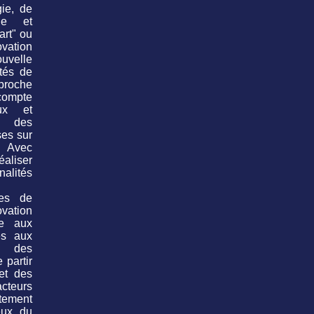
gie, de
que et
art" ou
ovation
uvelle
ités de
pproche
compte
ux et
, des
uses
sur
. Avec
aliser
alités
les de
vation
re aux
és aux
c des
 partir
 et des
cteurs
tement
eux du