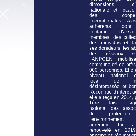
dimensions d'ac
nationale et locale
des coopérat
internationales. Av
adhérents don
centaine d'associ
membres, des collect
des individus et fam
ses donateurs, les a
des réseaux soc
l’ANPCEN mobilis
communauté de près
000 personnes. Elle 
niveau national 
local, de man
désintéressée et bén
Reconnue d'intérêt g
elle a reçu en 2014, 
1ère fois, l'agr
national des associ
de protectio
l'environnement
agrément lui 
renouvelé en 201
principales réalisatio