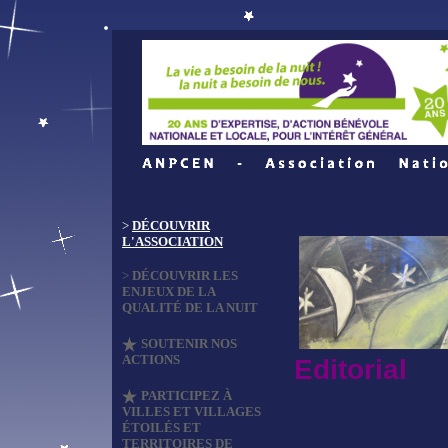
>
DÉCOUVRIR
L'ASSOCIATION
>
DÉCOUVRIR LES
ENJEUX DE LA
QUALITÉ DE LA NUIT
SOUTENIR NOS
ACTIONS
Editorial
PARTICIPEZ À
VILLES ET VILLAGES
ÉTOILÉS ET
TERRITOIRES DE