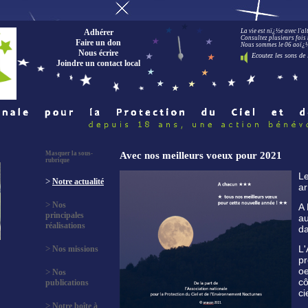
Adhérer
La vie est nï¿½e avec l'a
Consultez plusieurs fois 
Faire un don
Nous sommes le 06 aoï¿½t
Nous écrire
Ecoutez les sons de 
Joindre un contact local
Masquer la sous-
Avec nos meilleurs voeux pour 2021
rubrique
Le
>
Notre actualité
ar
>
Nos
A 
principales
au
réalisations
da
>
L
Nos missions
pr
oe
>
Nos
cô
publications
ci
>
Notre boîte à