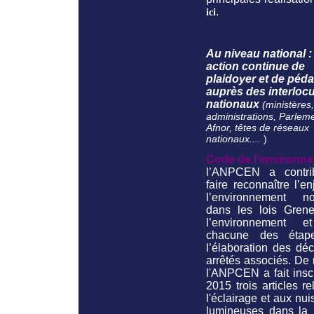
.
ici
Au niveau national 
action continue de
plaidoyer et de péd
auprès des interloc
nationaux
(ministères,
administrations, Parleme
Afnor, têtes de réseaux
nationaux....
)
Code de l'environne
l’ANPCEN a contr
faire reconnaître l’e
l’environnement no
dans les lois Grene
l’environnement e
chacune des étap
l’élaboration des déc
arrêtés associés. De
l'ANPCEN a fait insc
2015 trois articles rel
l'éclairage et aux nu
lumineuses dans la 