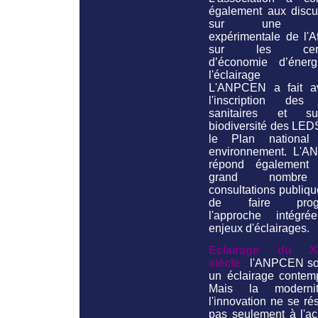
également aux discu
sur une no
expérimentale de l'A
sur les certif
d’économie d’éner
l'éclairage pu
L'ANPCEN a fait a
l'inscription des 
sanitaires et s
biodiversité des LED
le Plan national
environnement. L'
répond également
grand nombr
consultations publiqu
de faire progr
l'approche intégr
enjeux d'éclairages.
Eclairage du X
siècle :
l'ANPCEN so
un éclairage contemp
Mais la moderni
l'innovation ne se r
pas seulement à l'ac