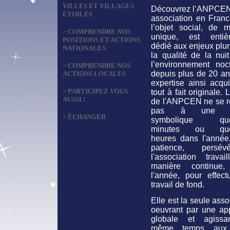
VILLES ET VILLAGES
Découvrez l’ANPCEN
ÉTOILÉS
association en Franc
l’objet social, de m
>
COMPRENDRE NOS
unique, est entiè
POSITIONS ET ACTIONS
dédié aux enjeux plur
NATIONALES
la qualité de la nui
l’environnement noct
>
COMPRENDRE NOS
depuis plus de 20 an
ACTIONS LOCALES
expertise ainsi acqu
>
PARTICIPEZ VOUS
tout à fait originale. 
AUSSI !
de l'ANPCEN ne se 
pas à une ac
>
ÉCHANGER
symbolique que
minutes ou que
heures dans l'année
patience, persévé
l'association travai
manière continue,
l'année, pour effect
travail de fond.
Elle est la seule asso
oeuvrant par une ap
globale et agiss
même temps aux