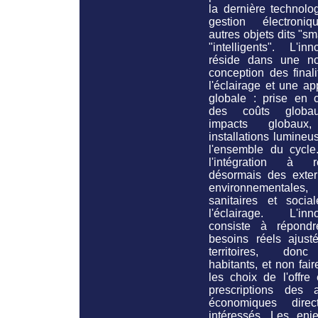
la dernière technolo
gestion électroni
autres objets dits "sm
"intelligents". L'inn
réside dans une no
conception des final
l'éclairage et une a
globale : prise en 
des coûts globa
impacts globaux
installations lumine
l'ensemble du cycle
l'intégration à ré
désormais des extern
environnementales,
sanitaires et socia
l'éclairage. L'inno
consiste à répond
besoins réels ajust
territoires, don
habitants, et non faire
les choix de l'offre
prescriptions des a
économiques direc
intéressés. Les enj