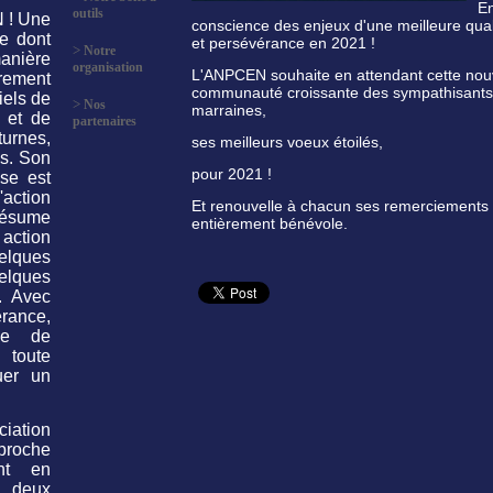
En
outils
 ! Une
conscience des enjeux d'une meilleure qual
e dont
et persévérance en 2021 !
>
Notre
anière
organisation
L'ANPCEN souhaite en attendant cette nouv
rement
communauté croissante des sympathisants et
iels de
>
Nos
marraines,
t et de
partenaires
urnes,
ses meilleurs voeux étoilés,
s. Son
pour 2021 !
ise est
L'action
Et renouvelle à chacun ses remerciements c
résume
entièrement bénévole.
tion
lques
lques
. Avec
rance,
lle de
 toute
uer un
ciation
proche
ant en
 deux