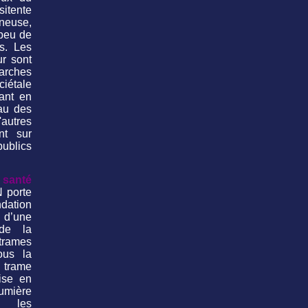
itente
ineuse,
 peu de
s. Les
ur sont
arches
ciétale
uant en
au des
utres
nt sur
ublics
santé
 porte
tion
 d’une
 de la
trames
ous la
trame
ise en
mière
s les