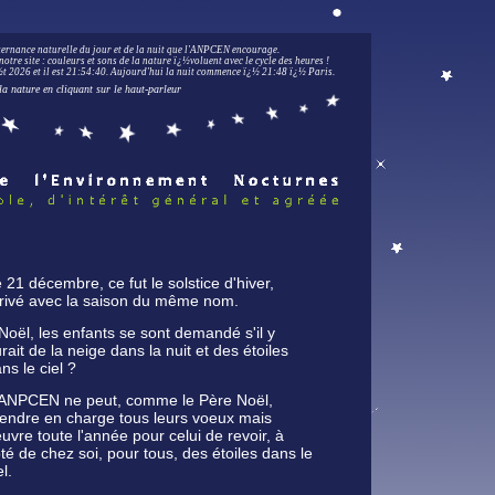
lternance naturelle du jour et de la nuit que l'ANPCEN encourage.
notre site : couleurs et sons de la nature ï¿½voluent avec le cycle des heures !
 2026 et il est
21:54:41
.
Aujourd'hui la nuit commence ï¿½ 21:48 ï¿½ Paris.
la nature en cliquant sur le haut-parleur
 21 décembre, ce fut le solstice d'hiver,
rivé avec la saison du même nom.
Noël, les enfants se sont demandé s'il y
rait de la neige dans la nuit et des étoiles
ns le ciel ?
'ANPCEN ne peut, comme le Père Noël,
endre en charge tous leurs voeux mais
uvre toute l'année pour celui de revoir, à
té de chez soi, pour tous, des étoiles dans le
el.