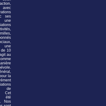
tion,
, avec
ions
ec ses
t une
ations
ivités,
illes,
bonnés
iaux,
e une
 de 10
agit au
comme
ière
évole.
énéral,
pour la
ément
ations
n de
. Cet
a été
9. Nos
ns sont