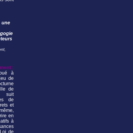
: une
agogie
uteurs
nt,
ment :
ibué à
njeu de
cturne
lle de
t suit
es de
rets et
 même,
rire en
atifs à
isances
Loi de