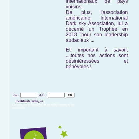
internationaux de pays
voisins.
De plus, l'association
américaine,
International
Dark sky Association,
lui a
décerné un Trophée en
2013 "pour son leadership
audacieux"...
Et, important à savoir,
....toutes nos actions sont
désintéressées et
bénévoles !
Nom :
M.d.P. :
Identifiants oubliï¿½s
Cet accï¿½s ne concerne ni les adhï¿½rents, ni les
donateurs