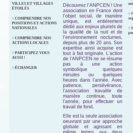
VILLES ET VILLAGES
out
Découvrez l’ANPCEN ! Une
ÉTOILÉS
association en France dont
>
N
l’objet social, de manière
>
COMPRENDRE NOS
org
unique, est entièrement
POSITIONS ET ACTIONS
dédié aux enjeux pluriels de
NATIONALES
>
la qualité de la nuit et de
par
l’environnement nocturnes,
>
COMPRENDRE NOS
depuis plus de 20 ans. Son
ACTIONS LOCALES
expertise ainsi acquise est
>
PARTICIPEZ VOUS
tout à fait originale. L'action
AUSSI !
de l'ANPCEN ne se résume
pas à une action
>
ÉCHANGER
symbolique quelques
minutes ou quelques
heures dans l'année. Avec
patience, persévérance,
l'association travaille de
manière continue, toute
l'année, pour effectuer un
travail de fond.
Elle est la seule association
oeuvrant par une approche
globale et agissant en
même temps aux deux