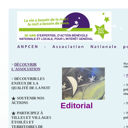
>
DÉCOUVRIR
Mas
rub
L'ASSOCIATION
>
N
>
DÉCOUVRIR LES
ENJEUX DE LA
>
QUALITÉ DE LA NUIT
pri
réa
SOUTENIR NOS
ACTIONS
Editorial
>
N
PARTICIPEZ À
>
VILLES ET VILLAGES
pub
ÉTOILÉS ET
TERRITOIRES DE
>
N