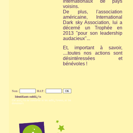
internationaux de pays
voisins.
De plus, l'association
américaine,
International
Dark sky Association,
lui a
décerné un Trophée en
2013 "pour son leadership
audacieux"...
Et, important à savoir,
....toutes nos actions sont
désintéressées et
bénévoles !
Nom :
M.d.P. :
Identifiants oubliï¿½s
Cet accï¿½s ne concerne ni les adhï¿½rents, ni les
donateurs