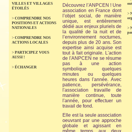
VILLES ET VILLAGES
out
Découvrez l’ANPCEN ! Une
ÉTOILÉS
association en France dont
>
N
l’objet social, de manière
>
COMPRENDRE NOS
org
unique, est entièrement
POSITIONS ET ACTIONS
dédié aux enjeux pluriels de
NATIONALES
>
la qualité de la nuit et de
par
l’environnement nocturnes,
>
COMPRENDRE NOS
depuis plus de 20 ans. Son
ACTIONS LOCALES
expertise ainsi acquise est
>
PARTICIPEZ VOUS
tout à fait originale. L'action
AUSSI !
de l'ANPCEN ne se résume
pas à une action
>
ÉCHANGER
symbolique quelques
minutes ou quelques
heures dans l'année. Avec
patience, persévérance,
l'association travaille de
manière continue, toute
l'année, pour effectuer un
travail de fond.
Elle est la seule association
oeuvrant par une approche
globale et agissant en
même temps aux deux