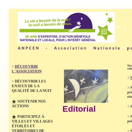
>
DÉCOUVRIR
Mas
rub
L'ASSOCIATION
>
N
>
DÉCOUVRIR LES
ENJEUX DE LA
>
QUALITÉ DE LA NUIT
pri
réa
SOUTENIR NOS
ACTIONS
Editorial
>
N
PARTICIPEZ À
>
VILLES ET VILLAGES
pub
ÉTOILÉS ET
TERRITOIRES DE
>
N