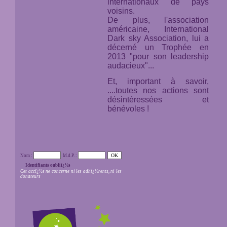
internationaux de pays
voisins.
De plus, l'association
américaine,
International
Dark sky Association,
lui a
décerné un Trophée en
2013 "pour son leadership
audacieux"...
Et, important à savoir,
....toutes nos actions sont
désintéressées et
bénévoles !
Nom :
M.d.P. :
Identifiants oubliï¿½s
Cet accï¿½s ne concerne ni les adhï¿½rents, ni les
donateurs