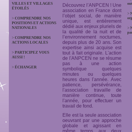
VILLES ET VILLAGES
out
Découvrez l’ANPCEN ! Une
ÉTOILÉS
association en France dont
>
N
l’objet social, de manière
>
COMPRENDRE NOS
org
unique, est entièrement
POSITIONS ET ACTIONS
dédié aux enjeux pluriels de
NATIONALES
>
la qualité de la nuit et de
par
l’environnement nocturnes,
>
COMPRENDRE NOS
depuis plus de 20 ans. Son
ACTIONS LOCALES
expertise ainsi acquise est
>
PARTICIPEZ VOUS
tout à fait originale. L'action
AUSSI !
de l'ANPCEN ne se résume
pas à une action
>
ÉCHANGER
symbolique quelques
minutes ou quelques
heures dans l'année. Avec
patience, persévérance,
l'association travaille de
manière continue, toute
l'année, pour effectuer un
travail de fond.
Elle est la seule association
oeuvrant par une approche
globale et agissant en
même temps aux deux