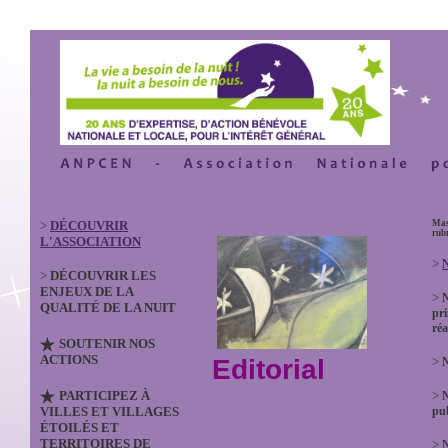
>
DÉCOUVRIR
Mas
rub
L'ASSOCIATION
>
N
>
DÉCOUVRIR LES
ENJEUX DE LA
>
QUALITÉ DE LA NUIT
pri
réa
SOUTENIR NOS
ACTIONS
Editorial
>
N
PARTICIPEZ À
>
VILLES ET VILLAGES
pub
ÉTOILÉS ET
TERRITOIRES DE
>
N