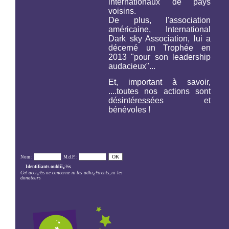
internationaux de pays
voisins.
De plus, l'association
américaine,
International
Dark sky Association,
lui a
décerné un Trophée en
2013 "pour son leadership
audacieux"...
Et, important à savoir,
....toutes nos actions sont
désintéressées et
bénévoles !
Nom :
M.d.P. :
Identifiants oubliï¿½s
Cet accï¿½s ne concerne ni les adhï¿½rents, ni les
donateurs