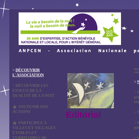
>
DÉCOUVRIR
Mas
rub
L'ASSOCIATION
>
N
>
DÉCOUVRIR LES
ENJEUX DE LA
>
QUALITÉ DE LA NUIT
pri
réa
SOUTENIR NOS
ACTIONS
Editorial
>
N
PARTICIPEZ À
>
VILLES ET VILLAGES
pub
ÉTOILÉS ET
TERRITOIRES DE
>
N