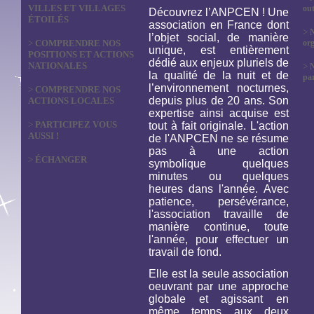
VILLES ET VILLAGES
out
Découvrez l’ANPCEN ! Une
ÉTOILÉS
association en France dont
>
N
l’objet social, de manière
>
COMPRENDRE NOS
org
unique, est entièrement
POSITIONS ET ACTIONS
dédié aux enjeux pluriels de
NATIONALES
>
la qualité de la nuit et de
par
l’environnement nocturnes,
>
COMPRENDRE NOS
depuis plus de 20 ans. Son
ACTIONS LOCALES
expertise ainsi acquise est
>
PARTICIPEZ VOUS
tout à fait originale. L'action
AUSSI !
de l'ANPCEN ne se résume
pas à une action
>
ÉCHANGER
symbolique quelques
minutes ou quelques
heures dans l'année. Avec
patience, persévérance,
l'association travaille de
manière continue, toute
l'année, pour effectuer un
travail de fond.
Elle est la seule association
oeuvrant par une approche
globale et agissant en
même temps aux deux