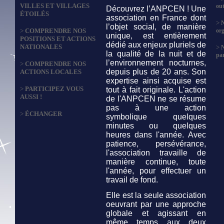
VILLES ET VILLAGES
out
Découvrez l’ANPCEN ! Une
ÉTOILÉS
association en France dont
>
N
l’objet social, de manière
>
COMPRENDRE NOS
org
unique, est entièrement
POSITIONS ET ACTIONS
dédié aux enjeux pluriels de
NATIONALES
>
la qualité de la nuit et de
par
l’environnement nocturnes,
>
COMPRENDRE NOS
depuis plus de 20 ans. Son
ACTIONS LOCALES
expertise ainsi acquise est
>
PARTICIPEZ VOUS
tout à fait originale. L'action
AUSSI !
de l'ANPCEN ne se résume
pas à une action
>
ÉCHANGER
symbolique quelques
minutes ou quelques
heures dans l'année. Avec
patience, persévérance,
l'association travaille de
manière continue, toute
l'année, pour effectuer un
travail de fond.
Elle est la seule association
oeuvrant par une approche
globale et agissant en
même temps aux deux