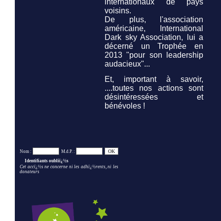
internationaux de pays
voisins.
De plus, l'association
américaine,
International
Dark sky Association,
lui a
décerné un Trophée en
2013 "pour son leadership
audacieux"...
Et, important à savoir,
....toutes nos actions sont
désintéressées et
bénévoles !
Nom :
M.d.P. :
Identifiants oubliï¿½s
Cet accï¿½s ne concerne ni les adhï¿½rents, ni les
donateurs