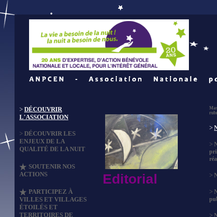
>
DÉCOUVRIR
Mas
rub
L'ASSOCIATION
>
N
>
DÉCOUVRIR LES
ENJEUX DE LA
>
QUALITÉ DE LA NUIT
pri
réa
SOUTENIR NOS
ACTIONS
Editorial
>
N
PARTICIPEZ À
>
VILLES ET VILLAGES
pub
ÉTOILÉS ET
TERRITOIRES DE
>
N