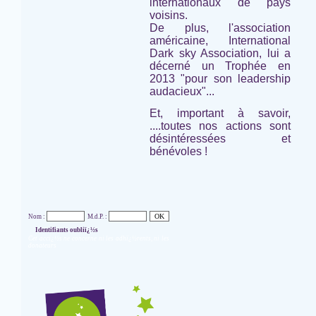
internationaux de pays
voisins.
De plus, l'association
américaine,
International
Dark sky Association,
lui a
décerné un Trophée en
2013 "pour son leadership
audacieux"...
Et, important à savoir,
....toutes nos actions sont
désintéressées et
bénévoles !
Nom :
M.d.P. :
Identifiants oubliï¿½s
Cet accï¿½s ne concerne ni les adhï¿½rents, ni les
donateurs