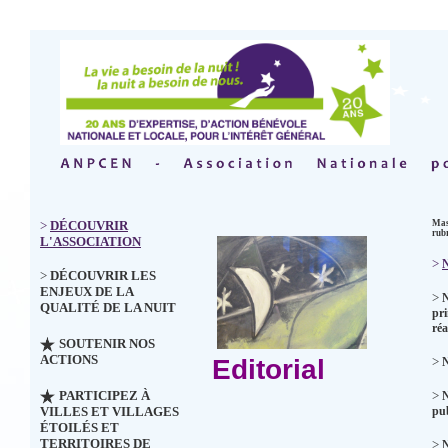
>
DÉCOUVRIR
Mas
rub
L'ASSOCIATION
>
N
>
DÉCOUVRIR LES
ENJEUX DE LA
>
QUALITÉ DE LA NUIT
pri
réa
SOUTENIR NOS
ACTIONS
Editorial
>
N
PARTICIPEZ À
>
VILLES ET VILLAGES
pub
ÉTOILÉS ET
TERRITOIRES DE
>
N