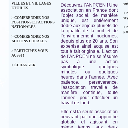
VILLES ET VILLAGES
out
Découvrez l’ANPCEN ! Une
ÉTOILÉS
association en France dont
>
N
l’objet social, de manière
>
COMPRENDRE NOS
org
unique, est entièrement
POSITIONS ET ACTIONS
dédié aux enjeux pluriels de
NATIONALES
>
la qualité de la nuit et de
par
l’environnement nocturnes,
>
COMPRENDRE NOS
depuis plus de 20 ans. Son
ACTIONS LOCALES
expertise ainsi acquise est
>
PARTICIPEZ VOUS
tout à fait originale. L'action
AUSSI !
de l'ANPCEN ne se résume
pas à une action
>
ÉCHANGER
symbolique quelques
minutes ou quelques
heures dans l'année. Avec
patience, persévérance,
l'association travaille de
manière continue, toute
l'année, pour effectuer un
travail de fond.
Elle est la seule association
oeuvrant par une approche
globale et agissant en
même temps aux deux