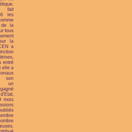
tique.
fait
16 les
 comme
 de la
ur tous
nnement
sur la
CEN a
inction
rines,
 entré
 elle a
tionaux
 son
ès un
 gagné
'Etat,
9 mois
ssions
ubliés
cembre
ombre
neuses.
tribué