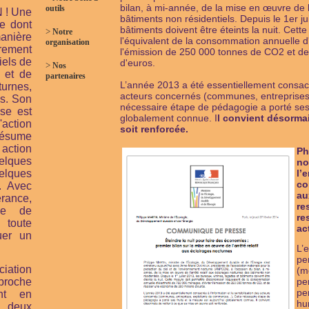
bilan, à mi-année, de la mise en œuvre de l
outils
 ! Une
bâtiments non résidentiels. Depuis le 1er jui
e dont
bâtiments doivent être éteints la nuit. Cet
>
Notre
anière
l'équivalent de la consommation annuelle d
organisation
rement
l'émission de 250 000 tonnes de CO2 et de
iels de
d'euros.
>
Nos
t et de
partenaires
L’année 2013 a été essentiellement consacré
urnes,
acteurs concernés (communes, entreprises
s. Son
nécessaire étape de pédagogie a porté ses f
ise est
globalement connue. I
l convient désormai
L'action
soit renforcée.
résume
tion
Ph
lques
no
lques
l’
co
. Avec
au
rance,
re
lle de
re
 toute
ac
uer un
L’e
pe
ciation
(m
proche
pe
pe
ant en
hu
 deux