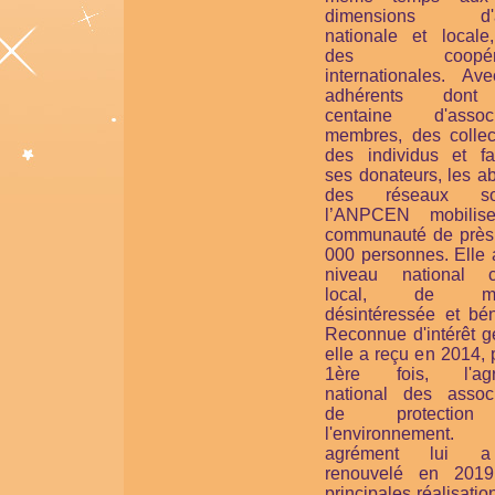
dimensions d'ac
nationale et locale
des coopérat
internationales. Av
adhérents don
centaine d'associ
membres, des collect
des individus et fam
ses donateurs, les a
des réseaux soc
l’ANPCEN mobilis
communauté de près
000 personnes. Elle 
niveau national 
local, de man
désintéressée et bén
Reconnue d'intérêt g
elle a reçu en 2014, 
1ère fois, l'agr
national des associ
de protectio
l'environnement
agrément lui 
renouvelé en 201
principales réalisatio