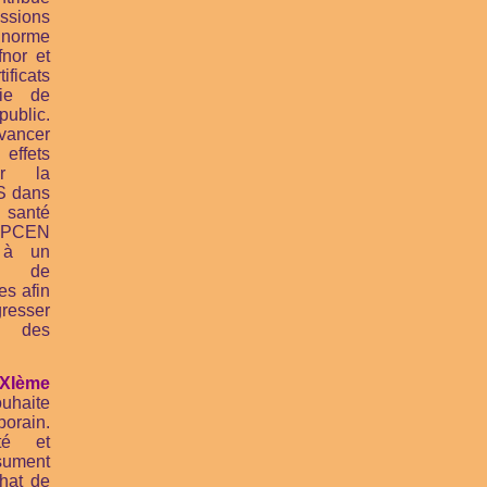
ssions
rme
fnor et
icats
gie de
blic.
vancer
effets
ur la
S dans
 santé
ANPCEN
 à un
e de
es afin
esser
ée des
XIème
uhaite
orain.
té et
ésument
hat de