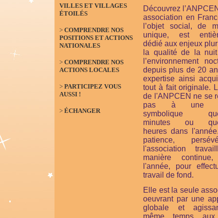
VILLES ET VILLAGES
Découvrez l’ANPCEN
ÉTOILÉS
association en Franc
l’objet social, de m
>
COMPRENDRE NOS
unique, est entiè
POSITIONS ET ACTIONS
dédié aux enjeux plur
NATIONALES
la qualité de la nui
l’environnement noct
>
COMPRENDRE NOS
depuis plus de 20 an
ACTIONS LOCALES
expertise ainsi acqu
>
PARTICIPEZ VOUS
tout à fait originale. 
AUSSI !
de l'ANPCEN ne se 
pas à une ac
>
ÉCHANGER
symbolique que
minutes ou que
heures dans l'année
patience, persévé
l'association travai
manière continue,
l'année, pour effect
travail de fond.
Elle est la seule asso
oeuvrant par une ap
globale et agiss
même temps aux