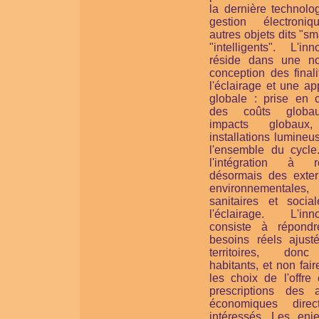
la dernière technolo
gestion électroni
autres objets dits "sm
"intelligents". L'inn
réside dans une no
conception des final
l'éclairage et une a
globale : prise en 
des coûts globa
impacts globaux
installations lumine
l'ensemble du cycle
l'intégration à ré
désormais des extern
environnementales,
sanitaires et socia
l'éclairage. L'inno
consiste à répond
besoins réels ajust
territoires, don
habitants, et non faire
les choix de l'offre
prescriptions des a
économiques direc
intéressés. Les enj