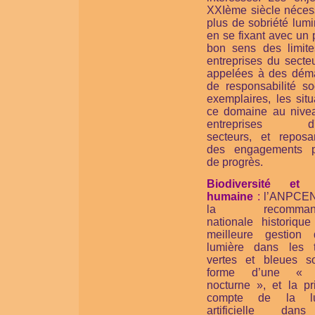
XXIème siècle nécess
plus de sobriété lum
en se fixant avec un
bon sens des limite
entreprises du secte
appelées à des dém
de responsabilité so
exemplaires, les sit
ce domaine au nive
entreprises d'a
secteurs, et reposa
des engagements p
de progrès.
Biodiversité et 
humaine
:
l’ANPCEN
la recommanda
nationale historique
meilleure gestion
lumière dans les 
vertes et bleues s
forme d’une « 
nocturne », et la pr
compte de la lu
artificielle dan