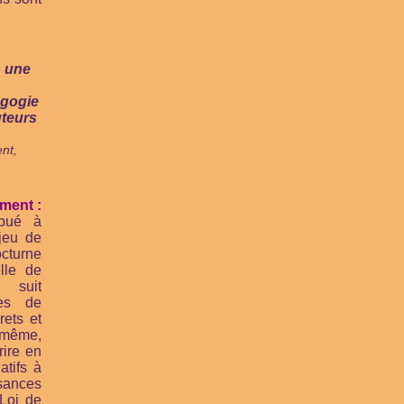
: une
agogie
uteurs
nt,
ment :
ibué à
njeu de
cturne
lle de
t suit
es de
rets et
 même,
rire en
atifs à
isances
Loi de