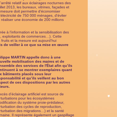
’arrêté relatif aux éclairages nocturnes des
llet 2013, les bureaux, vitrines, façades et
te mesure doit permettre d'économiser
'électricité de 750 000 ménages, d'éviter
 réaliser une économie de 200 millions
e à l’information et la sensibilisation des
, exploitants de commerces…). Cette
ruits et la mesure est aujourd’hui
s de veiller à ce que sa mise en œuvre
ilippe MARTIN appelle donc à une
uvelle mobilisation des maires et de
ensemble des services de l'État afin qu’ils
ntinuent à se montrer exemplaires quant
x bâtiments placés sous leur
sponsabilité et qu’ils veillent au bon
spect de ces dispositions par les autres
teurs.
xcès d’éclairage artificiel est source de
rturbations pour les écosystèmes
odification du système proie-prédateur,
rturbation des cycles de reproduction,
rturbation des migrations…) et la santé
maine. Il représente également un gaspillage