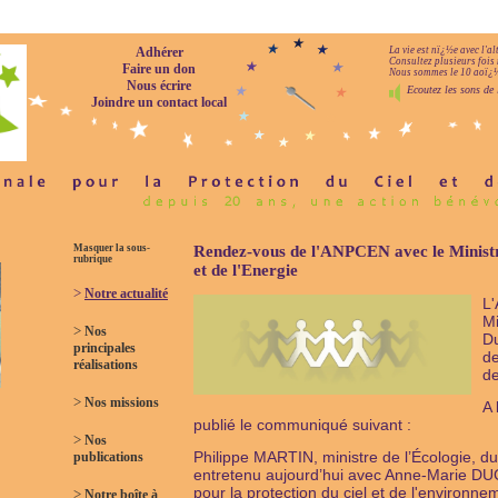
Adhérer
La vie est nï¿½e avec l'a
Consultez plusieurs fois 
Faire un don
Nous sommes le 10 aoï¿½t
Nous écrire
Ecoutez les sons de 
Joindre un contact local
Masquer la sous-
Rendez-vous de l'ANPCEN avec le Ministr
rubrique
et de l'Energie
>
Notre actualité
L'
Mi
>
Nos
Du
principales
de
réalisations
de
>
Nos missions
A 
publié le communiqué suivant :
>
Nos
Philippe MARTIN, ministre de l’Écologie, d
publications
entretenu aujourd’hui avec Anne-Marie DUC
pour la protection du ciel et de l'environ
>
Notre boîte à