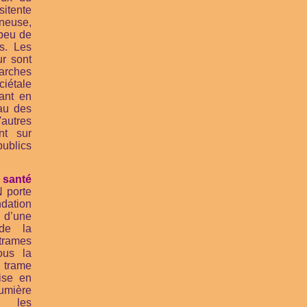
itente
ineuse,
 peu de
s. Les
ur sont
arches
ciétale
uant en
au des
utres
nt sur
ublics
santé
 porte
tion
 d’une
 de la
trames
ous la
trame
ise en
mière
s les