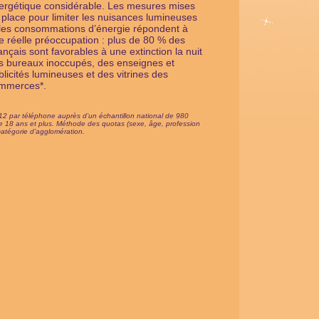
ergétique considérable. Les mesures mises
 place pour limiter les nuisances lumineuses
 les consommations d’énergie répondent à
e réelle préoccupation : plus de 80 % des
ançais sont favorables à une extinction la nuit
s bureaux inoccupés, des enseignes et
blicités lumineuses et des vitrines des
mmerces*.
12 par téléphone auprès d’un échantillon national de 980
de 18 ans et plus. Méthode des quotas (sexe, âge, profession
 catégorie d’agglomération.