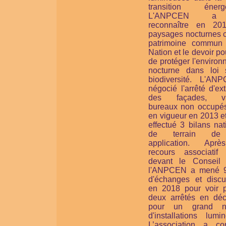
transition énergé
L'ANPCEN a 
reconnaître en 20
paysages nocturnes
patrimoine commun
Nation et le devoir po
de protéger l'enviro
nocturne
dans loi 
biodiversité.
L'ANP
négocié l'arrêté d'ext
des façades, vit
bureaux non occupés
en vigueur en 2013 et
effectué 3 bilans na
de terrain de
application. Apr
recours associatif
devant le Conseil d
l'ANPCEN a mené 
d'échanges et discu
en 2018 pour voir p
deux arrêtés en dé
pour un grand n
d'installations lumi
L’association a con