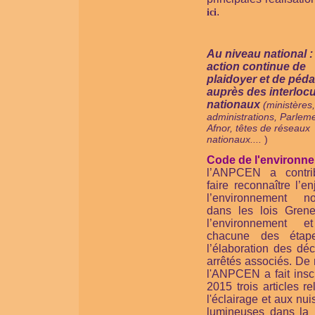
.
ici
Au niveau national 
action continue de
plaidoyer et de péd
auprès des interloc
nationaux
(ministères,
administrations, Parleme
Afnor, têtes de réseaux
nationaux....
)
Code de l'environne
l’ANPCEN a contr
faire reconnaître l’e
l’environnement no
dans les lois Grene
l’environnement e
chacune des étap
l’élaboration des déc
arrêtés associés. De
l'ANPCEN a fait insc
2015 trois articles rel
l'éclairage et aux nu
lumineuses dans la 