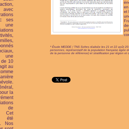
én
tion,
en
, avec
et
ions
un
ec ses
Fr
t une
de
ations
pu
co
ivités,
illes,
bonnés
* Étude MEDDE / TNS Sofres réalisée les 21 et 22 août 20
iaux,
personnes, représentatif de la population française âgée 
de la personne de référence) et stratification par région et
e une
 de 10
agit au
comme
ière
évole.
énéral,
pour la
ément
ations
n de
. Cet
a été
9. Nos
ns sont