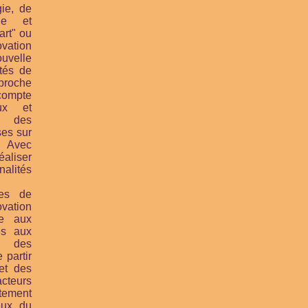
gie, de
que et
art" ou
ovation
uvelle
ités de
pproche
compte
ux et
, des
uses
sur
. Avec
aliser
alités
les de
vation
re aux
és aux
c des
 partir
 et des
cteurs
tement
eux du