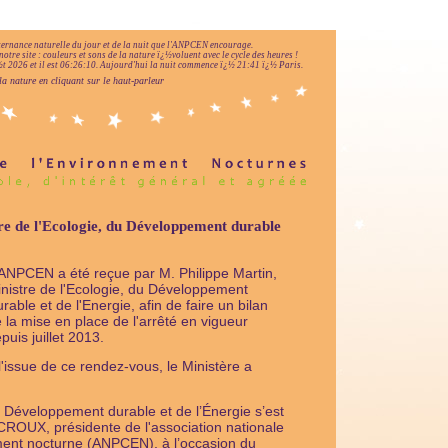
lternance naturelle du jour et de la nuit que l'ANPCEN encourage.
notre site : couleurs et sons de la nature ï¿½voluent avec le cycle des heures !
 2026 et il est
06:26:11
.
Aujourd'hui la nuit commence ï¿½ 21:41 ï¿½ Paris.
la nature en cliquant sur le haut-parleur
e de l'Ecologie, du Développement durable
ANPCEN a été reçue par M. Philippe Martin,
nistre de l'Ecologie, du Développement
rable et de l'Energie, afin de faire un bilan
 la mise en place de l'arrêté en vigueur
puis juillet 2013.
l'issue de ce rendez-vous, le Ministère a
u Développement durable et de l’Énergie s’est
ROUX, présidente de l'association nationale
nement nocturne (ANPCEN), à l’occasion du