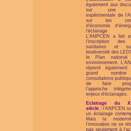
également aux discu
sur une no
expérimentale de l'A
sur les certif
d’économie d’éner
l'éclairage pu
L'ANPCEN a fait a
l'inscription des 
sanitaires et s
biodiversité des LED
le Plan national
environnement. L'
répond également
grand nombr
consultations publiqu
de faire progr
l'approche intégr
enjeux d'éclairages.
Eclairage du X
siècle :
l'ANPCEN so
un éclairage contemp
Mais la moderni
l'innovation ne se r
pas seulement à l'ac