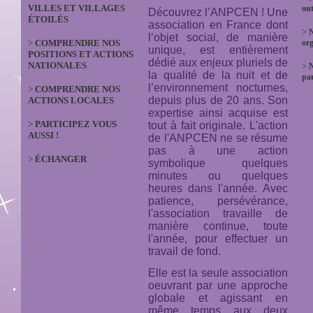
VILLES ET VILLAGES
out
Découvrez l’ANPCEN ! Une
ÉTOILÉS
association en France dont
>
N
l’objet social, de manière
>
COMPRENDRE NOS
org
unique, est entièrement
POSITIONS ET ACTIONS
dédié aux enjeux pluriels de
NATIONALES
>
la qualité de la nuit et de
par
l’environnement nocturnes,
>
COMPRENDRE NOS
depuis plus de 20 ans. Son
ACTIONS LOCALES
expertise ainsi acquise est
>
PARTICIPEZ VOUS
tout à fait originale. L'action
AUSSI !
de l'ANPCEN ne se résume
pas à une action
>
ÉCHANGER
symbolique quelques
minutes ou quelques
heures dans l'année. Avec
patience, persévérance,
l'association travaille de
manière continue, toute
l'année, pour effectuer un
travail de fond.
Elle est la seule association
oeuvrant par une approche
globale et agissant en
même temps aux deux