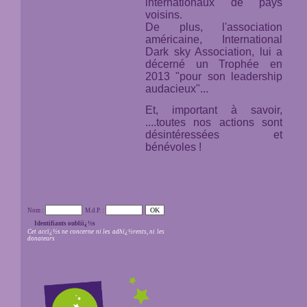
internationaux de pays
voisins.
De plus, l'association
américaine,
International
Dark sky Association,
lui a
décerné un Trophée en
2013 "pour son leadership
audacieux"...
Et, important à savoir,
....toutes nos actions sont
désintéressées et
bénévoles !
Nom :
M.d.P. :
Identifiants oubliï¿½s
Cet accï¿½s ne concerne ni les adhï¿½rents, ni les
donateurs