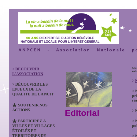
>
DÉCOUVRIR
Mas
rub
L'ASSOCIATION
>
N
>
DÉCOUVRIR LES
ENJEUX DE LA
>
QUALITÉ DE LA NUIT
pri
réa
SOUTENIR NOS
ACTIONS
Editorial
>
N
PARTICIPEZ À
>
VILLES ET VILLAGES
pub
ÉTOILÉS ET
TERRITOIRES DE
>
N