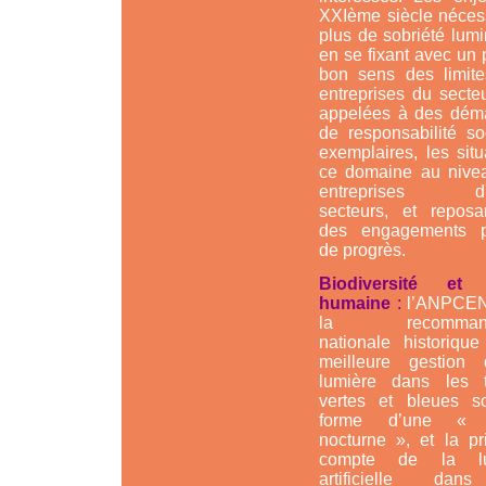
XXIème siècle nécess
plus de sobriété lum
en se fixant avec un
bon sens des limite
entreprises du secte
appelées à des dém
de responsabilité so
exemplaires, les sit
ce domaine au nive
entreprises d'a
secteurs, et reposa
des engagements p
de progrès.
Biodiversité et 
humaine
:
l’ANPCEN
la recommanda
nationale historique
meilleure gestion
lumière dans les 
vertes et bleues s
forme d’une « 
nocturne », et la pr
compte de la lu
artificielle dan