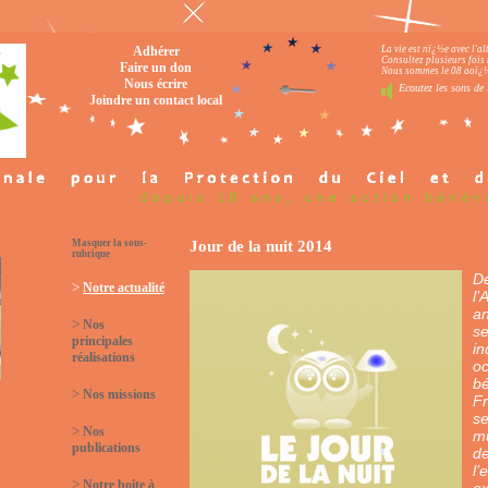
Adhérer
La vie est nï¿½e avec l'a
Consultez plusieurs fois 
Faire un don
Nous sommes le 08 aoï¿½t
Nous écrire
Ecoutez les sons de 
Joindre un contact local
Masquer la sous-
Jour de la nuit 2014
rubrique
De
>
Notre actualité
l’
an
>
Nos
s
principales
in
réalisations
oc
bé
>
Nos missions
Fr
se
>
Nos
mu
publications
de
l’
>
Notre boîte à