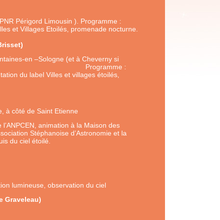
 (PNR Périgord Limousin ). Programme :
Villes et Villages Etoilés, promenade nocturne.
risset)
ontaines-en –Sologne (et à Cheverny si
ateurs) Programme :
tion du label Villes et villages étoilés,
e, à côté de Saint Etienne
e l’ANPCEN, animation à la Maison des
ssociation Stéphanoise d’Astronomie et la
s du ciel étoilé.
Herbreteau)
ion lumineuse, observation du ciel
e Graveleau)