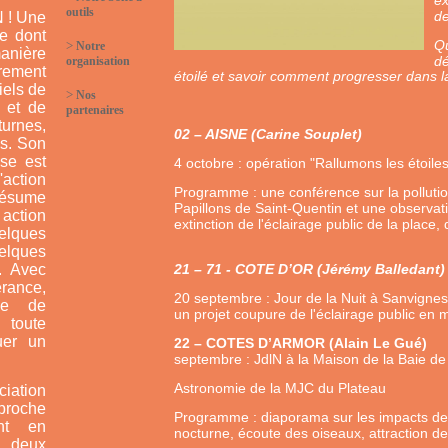
ex
outils
de
 ! Une
e dont
Qu
>
Notre
anière
dé
organisation
rement
étoilé et savoir comment progresser dans la 
iels de
>
Nos
t et de
partenaires
urnes,
02 – AISNE (Carine Souplet)
s. Son
ise est
4 octobre : opération "Rallumons les étoile
L'action
Programme : une conférence sur la polluti
résume
Papillons de Saint-Quentin et une observatio
tion
extinction de l'éclairage public de la place,
lques
lques
. Avec
21 – 71 - COTE D’OR (Jérémy Balledant)
rance,
20 septembre : Jour de la Nuit à Sanvigne
lle de
un projet coupure de l'éclairage public en mi
 toute
uer un
22 – COTES D’ARMOR
septembre : JdlN à la Maison de la Baie de H
Astronomie de la MJC du Plateau
ciation
proche
Programme : diaporama sur les impacts de l
ant en
nocturne, écoute des oiseaux, attraction des
 deux