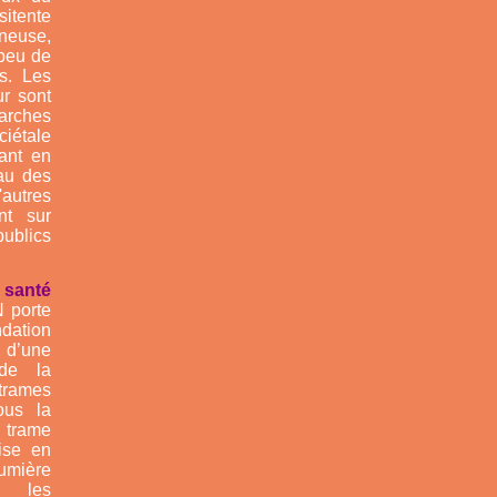
itente
ineuse,
 peu de
s. Les
ur sont
arches
ciétale
uant en
au des
utres
nt sur
ublics
santé
 porte
tion
 d’une
 de la
trames
ous la
trame
ise en
mière
s les