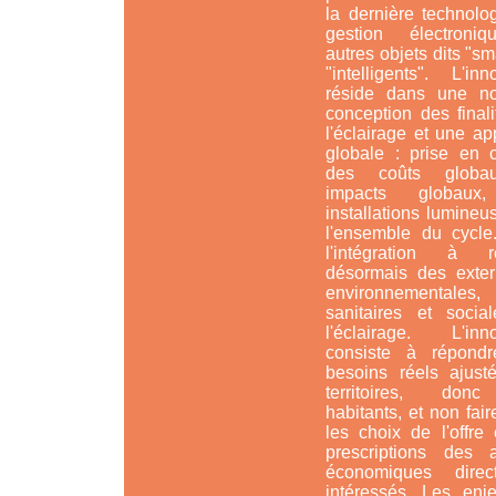
la dernière technolo
gestion électroni
autres objets dits "sm
"intelligents". L'inn
réside dans une no
conception des final
l'éclairage et une a
globale : prise en 
des coûts globa
impacts globaux
installations lumine
l'ensemble du cycle
l'intégration à ré
désormais des extern
environnementales,
sanitaires et socia
l'éclairage. L'inno
consiste à répond
besoins réels ajust
territoires, don
habitants, et non faire
les choix de l'offre
prescriptions des a
économiques direc
intéressés. Les enj