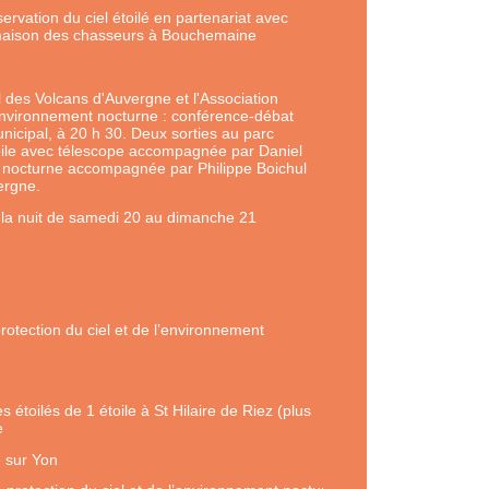
rvation du ciel étoilé en partenariat avec
la maison des chasseurs à Bouchemaine
l des Volcans d'Auvergne et l'Association
l'environnement nocturne : conférence-débat
nicipal, à 20 h 30. Deux sorties au parc
toile avec télescope accompagnée par Daniel
e nocturne accompagnée par Philippe Boichul
ergne.
e la nuit de samedi 20 au dimanche 21
rotection du ciel et de l’environnement
 étoilés de 1 étoile à St Hilaire de Riez (plus
e
 sur Yon 