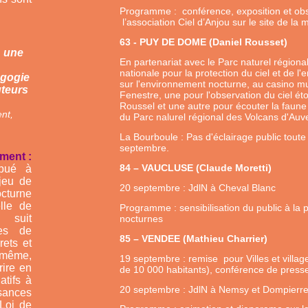
Programme : conférence, exposition et obse
l’association Ciel d’Anjou sur le site de 
63 - PUY DE DOME (Daniel Rousset)
: une
En partenariat avec le Parc naturel régiona
nationale pour la protection du ciel et de 
agogie
sur l'environnement nocturne, au casino mu
uteurs
Fenestre, une pour l'observation du ciel é
Roussel et une autre pour écouter la faun
nt,
du Parc nalurel régional des Volcans d'Auv
La Bourboule : Pas d'éclairage public tout
septembre.
ment :
84 – VAUCLUSE (Claude Moretti)
ibué à
njeu de
20 septembre : JdlN à Cheval Blanc
cturne
lle de
Programme : sensibilisation du public à la p
t suit
nocturnes
es de
85 – VENDEE (Mathieu Charrier)
rets et
 même,
19 septembre : remise pour Villes et villages
rire en
de 10 000 habitants), conférence de press
atifs à
20 septembre : JdlN à Nemsy et Dompierre
isances
Loi de