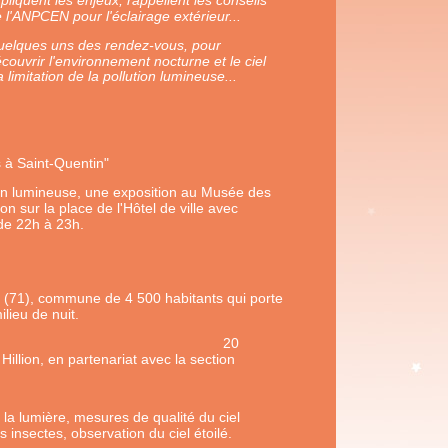
pliquent les enjeux, rappellent les conseils
 l'ANPCEN pour l'éclairage extérieur...
elques uns des rendez-vous, pour
couvrir
l'environnement nocturne et le ciel
limitation de la pollution lumineuse...
s à Saint-Quentin"
on lumineuse, une exposition au Musée des
n sur la place de l'Hôtel de ville avec
 de 22h à 23h.
s (71), commune de 4 500 habitants qui porte
lieu de nuit.
 (Alain Le Gué)
20
illion, en partenariat avec la section
a lumière, mesures de qualité du ciel
 insectes, observation du ciel étoilé.