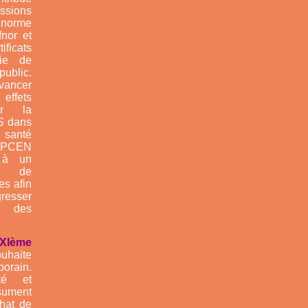
ssions
rme
fnor et
icats
gie de
blic.
vancer
effets
ur la
S dans
 santé
ANPCEN
 à un
e de
es afin
esser
ée des
XIème
uhaite
orain.
té et
ésument
hat de