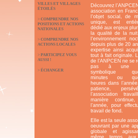
VILLES ET VILLAGES
Découvrez l’ANPCEN
ÉTOILÉS
association en Franc
l’objet social, de m
>
COMPRENDRE NOS
unique, est entiè
POSITIONS ET ACTIONS
dédié aux enjeux plur
NATIONALES
la qualité de la nui
l’environnement noct
>
COMPRENDRE NOS
depuis plus de 20 an
ACTIONS LOCALES
expertise ainsi acqu
>
PARTICIPEZ VOUS
tout à fait originale. 
AUSSI !
de l'ANPCEN ne se 
pas à une ac
>
ÉCHANGER
symbolique que
minutes ou que
heures dans l'année
patience, persévé
l'association travai
manière continue,
l'année, pour effect
travail de fond.
Elle est la seule asso
oeuvrant par une ap
globale et agiss
même temps aux