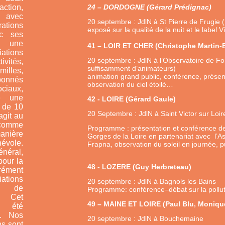
tion,
24 – DORDOGNE (Gérard Prédignac)
, avec
20 septembre : JdlN à St Pierre de Frugie
ions
exposé sur la qualité de la nuit et le label 
ec ses
t une
41 – LOIR ET CHER (Christophe Martin-B
ations
20 septembre : JdlN à l’Observatoire de F
ivités,
suffisamment d’anim
illes,
animation grand public, conférence, présenta
bonnés
observation du ciel étoilé…
iaux,
e une
42 - LOIRE (Gérard Gaule)
 de 10
20 Septembre : JdlN à Saint Victor sur Loir
agit au
comme
Programme : présentation et conférence d
ière
Gorges de la Loire en partenariat avec l’A
évole.
Frapna, observation du soleil en journée, pui
énéral,
pour la
48 - LOZERE (Guy 
ément
ations
20 septembre : JdlN à Bagnols les Bains
n de
Programme: conférence–débat sur la pollut
. Cet
49 – MAINE ET LOIRE (Paul Blu, Moniqu
a été
9. Nos
20 septembre : JdlN à Bouchemaine
ns sont