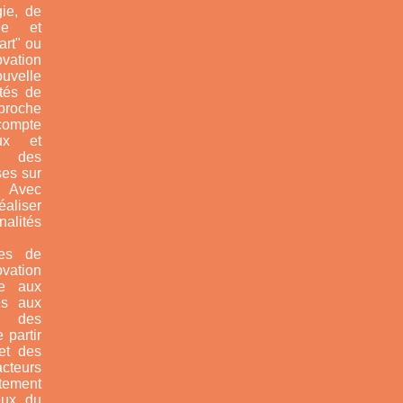
gie, de
que et
art" ou
ovation
uvelle
ités de
pproche
compte
ux et
, des
uses
sur
. Avec
aliser
alités
les de
vation
re aux
és aux
c des
 partir
 et des
cteurs
tement
eux du