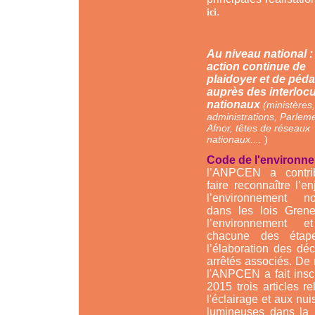
.
ici
Au niveau national 
action continue de
plaidoyer et de péd
auprès des interloc
nationaux
(ministères,
administrations, Parleme
Afnor, têtes de réseaux
nationaux....
)
Code de l'environne
l’ANPCEN a contr
faire reconnaître l’e
l’environnement no
dans les lois Grene
l’environnement e
chacune des étap
l’élaboration des déc
arrêtés associés. De
l'ANPCEN a fait insc
2015 trois articles rel
l'éclairage et aux nu
lumineuses dans la 