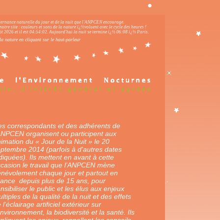
lternance naturelle du jour et de la nuit que l'ANPCEN encourage.
notre site : couleurs et sons de la nature ï¿½voluent avec le cycle des heures !
 2026 et il est
04:54:03
.
Aujourd'hui la nuit se termine ï¿½ 06:08 ï¿½ Paris.
la nature en cliquant sur le haut-parleur
s correspondants et des adhérents de
ANPCEN organisent ou participent aux
imation du « Jour de la Nuit » le 20
eptembre 2014
(parfois à d'autres dates
diquées). Ils mettent en avant à cette
casion le travail que l’ANPCEN mène
névolement chaque jour et partout en
ance depuis plus de 15 ans, pour
nsibiliser le public et les élus aux enjeux
ltiples de la qualité de la nuit et des effets
 l’éclairage artificiel extérieur sur
environnement, la biodiversité et la santé. Ils