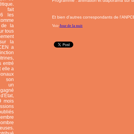
Programme : animation et diaporama sur la 
tique.
fait
16 les
Et bien d’autres correspondants de l'ANPC
 comme
 de la
Voir
Jour de la nuit
ur tous
nnement
sur la
CEN a
inction
rines,
 entré
 elle a
tionaux
 son
ès un
 gagné
'Etat,
9 mois
ssions
ubliés
cembre
ombre
neuses.
tribué