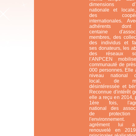
dimensions d'ac
nationale et locale
des coopérat
internationales. Av
adhérents don
centaine d'associ
membres, des collect
des individus et fam
ses donateurs, les a
des réseaux soc
l’ANPCEN mobilis
communauté de près
000 personnes. Elle 
niveau national 
local, de man
désintéressée et bén
Reconnue d'intérêt g
elle a reçu en 2014, 
1ère fois, l'agr
national des associ
de protectio
l'environnement
agrément lui 
renouvelé en 201
principales réalisatio