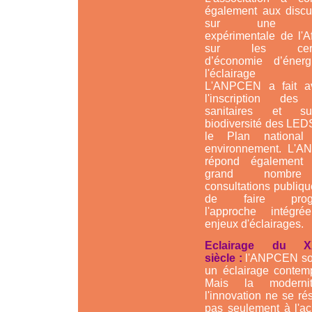
également aux discu
sur une no
expérimentale de l'A
sur les certif
d’économie d’éner
l'éclairage pu
L'ANPCEN a fait a
l'inscription des 
sanitaires et s
biodiversité des LED
le Plan national
environnement. L'
répond également
grand nombr
consultations publiqu
de faire progr
l'approche intégr
enjeux d'éclairages.
Eclairage du X
siècle :
l'ANPCEN so
un éclairage contemp
Mais la moderni
l'innovation ne se r
pas seulement à l'ac