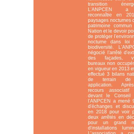
transition énergé
L'ANPCEN a 
reconnaître en 20
paysages nocturnes
patrimoine commun
Nation et le devoir po
de protéger l'enviro
nocturne
dans loi 
biodiversité.
L'ANP
négocié l'arrêté d'ext
des façades, vit
bureaux non occupés
en vigueur en 2013 et
effectué 3 bilans na
de terrain de
application. Apr
recours associatif
devant le Conseil d
l'ANPCEN a mené 
d'échanges et discu
en 2018 pour voir p
deux arrêtés en dé
pour un grand n
d'installations lumi
L’association a con