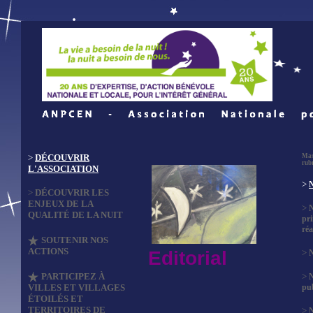
>
DÉCOUVRIR
Mas
rub
L'ASSOCIATION
>
N
>
DÉCOUVRIR LES
ENJEUX DE LA
>
QUALITÉ DE LA NUIT
pri
réa
SOUTENIR NOS
ACTIONS
Editorial
>
N
PARTICIPEZ À
>
VILLES ET VILLAGES
pub
ÉTOILÉS ET
TERRITOIRES DE
>
N