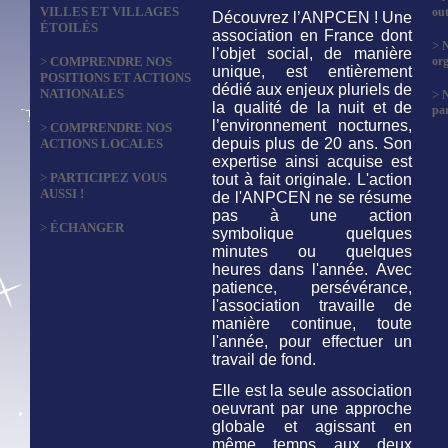
VILLES ET VILLAGES
out
Découvrez l’ANPCEN ! Une
ÉTOILÉS
association en France dont
>
N
l’objet social, de manière
>
COMPRENDRE NOS
org
unique, est entièrement
POSITIONS ET ACTIONS
dédié aux enjeux pluriels de
NATIONALES
>
la qualité de la nuit et de
par
l’environnement nocturnes,
>
COMPRENDRE NOS
depuis plus de 20 ans. Son
ACTIONS LOCALES
expertise ainsi acquise est
>
PARTICIPEZ VOUS
tout à fait originale. L'action
AUSSI !
de l'ANPCEN ne se résume
pas à une action
>
ÉCHANGER
symbolique quelques
minutes ou quelques
heures dans l'année. Avec
patience, persévérance,
l'association travaille de
manière continue, toute
l'année, pour effectuer un
travail de fond.
Elle est la seule association
oeuvrant par une approche
globale et agissant en
même temps aux deux