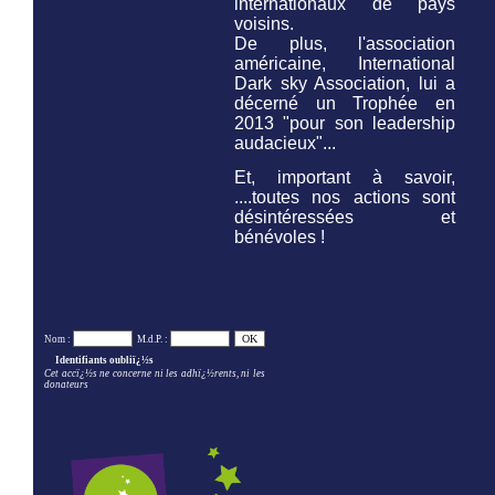
internationaux de pays
voisins.
De plus, l'association
américaine,
International
Dark sky Association,
lui a
décerné un Trophée en
2013 "pour son leadership
audacieux"...
Et, important à savoir,
....toutes nos actions sont
désintéressées et
bénévoles !
Nom :
M.d.P. :
Identifiants oubliï¿½s
Cet accï¿½s ne concerne ni les adhï¿½rents, ni les
donateurs