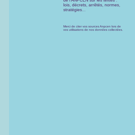
de l'ANPCEN sur les textes :
lois, décrets, arrêtés, normes,
stratégies...
Merci de citer vos sources Anpcen lors de
vos utilisations de nos données collectées.