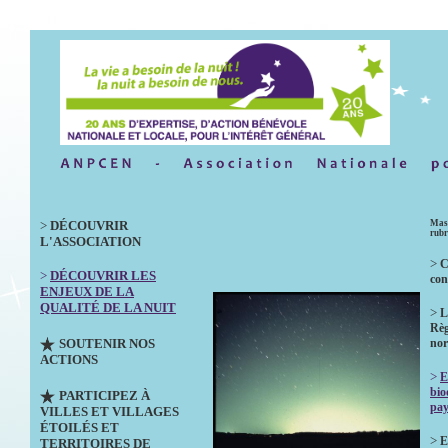
>
DÉCOUVRIR
Masq
rubr
L'ASSOCIATION
>
C
>
DÉCOUVRIR LES
con
ENJEUX DE LA
QUALITÉ DE LA NUIT
>
L
Règ
SOUTENIR NOS
no
ACTIONS
>
E
bio
PARTICIPEZ À
pay
VILLES ET VILLAGES
ÉTOILÉS ET
>
E
TERRITOIRES DE