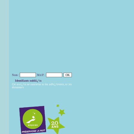
Nom :
M.d.P. :
Identifiants oubliï¿½s
Cet accï¿½s ne concerne ni les adhï¿½rents, ni les
donateurs