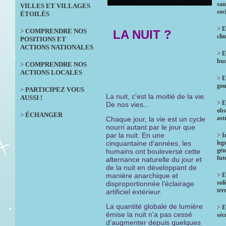
san
VILLES ET VILLAGES
soc
ÉTOILÉS
>
E
>
COMPRENDRE NOS
LA NUIT ?
cli
POSITIONS ET
ACTIONS NATIONALES
>
E
bud
>
COMPRENDRE NOS
ACTIONS LOCALES
>
E
gou
>
PARTICIPEZ VOUS
La nuit, c'est la moitié de la vie.
AUSSI !
>
E
De nos vies...
obs
>
ÉCHANGER
ast
Chaque jour, la vie est un cycle
nourri autant par le jour que
par la nuit. En une
>
I
cinquantaine d’années, les
leg
gén
humains ont bouleversé cette
fut
alternance naturelle du jour et
de la nuit en développant de
>
manière anarchique et
E
sol
disproportionnée l’éclairage
terr
artificiel extérieur.
La quantité globale de lumière
>
E
émise la nuit n'a pas cessé
séc
d'augmenter depuis quelques