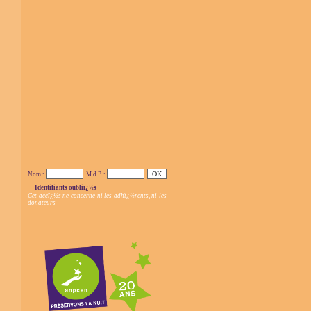
Nom :
M.d.P. :
Identifiants oubliï¿½s
Cet accï¿½s ne concerne ni les adhï¿½rents, ni les
donateurs