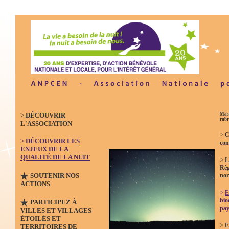
>
DÉCOUVRIR
Masq
rubr
L'ASSOCIATION
>
C
>
DÉCOUVRIR LES
con
ENJEUX DE LA
QUALITÉ DE LA NUIT
>
L
Règ
SOUTENIR NOS
no
ACTIONS
>
E
bio
PARTICIPEZ À
pay
VILLES ET VILLAGES
ÉTOILÉS ET
>
E
TERRITOIRES DE