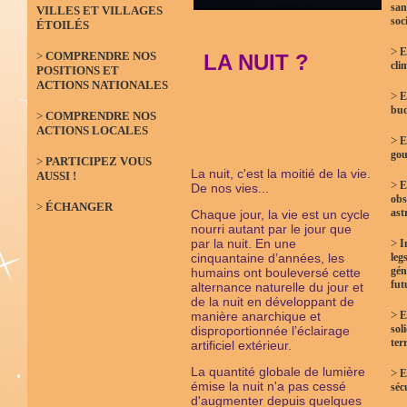
san
VILLES ET VILLAGES
soc
ÉTOILÉS
>
E
>
COMPRENDRE NOS
LA NUIT ?
cli
POSITIONS ET
ACTIONS NATIONALES
>
E
bud
>
COMPRENDRE NOS
ACTIONS LOCALES
>
E
gou
>
PARTICIPEZ VOUS
La nuit, c'est la moitié de la vie.
AUSSI !
>
E
De nos vies...
obs
>
ÉCHANGER
ast
Chaque jour, la vie est un cycle
nourri autant par le jour que
par la nuit. En une
>
I
cinquantaine d’années, les
leg
gén
humains ont bouleversé cette
fut
alternance naturelle du jour et
de la nuit en développant de
>
manière anarchique et
E
sol
disproportionnée l’éclairage
terr
artificiel extérieur.
La quantité globale de lumière
>
E
émise la nuit n'a pas cessé
séc
d'augmenter depuis quelques