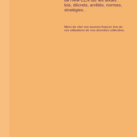
de l'ANPCEN sur les textes :
lois, décrets, arrêtés, normes,
stratégies...
Merci de citer vos sources Anpcen lors de
vos utilisations de nos données collectées.