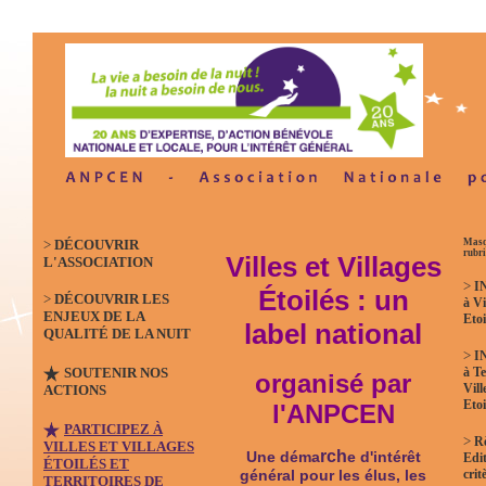
>
DÉCOUVRIR
Masq
rubr
Villes et Villages
L'ASSOCIATION
>
I
Étoilés : un
>
DÉCOUVRIR LES
à Vi
ENJEUX DE LA
Etoi
label national
QUALITÉ DE LA NUIT
>
I
SOUTENIR NOS
à Te
organisé par
Vill
ACTIONS
Etoi
l'ANPCEN
PARTICIPEZ À
>
R
VILLES ET VILLAGES
rch
Une déma
e d'intérêt
Edit
ÉTOILÉS ET
crit
général pour les élus, les
TERRITOIRES DE