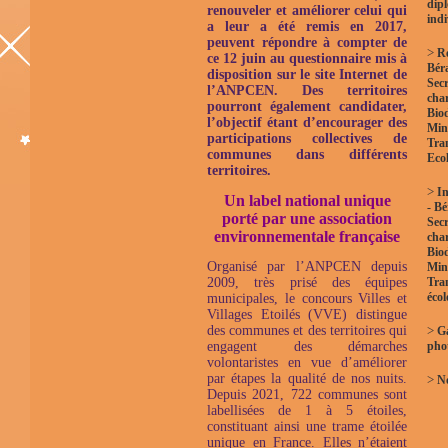
dip
renouveler et améliorer celui qui
indi
a leur a été remis en 2017,
peuvent répondre à compter de
>
R
ce 12 juin au questionnaire mis à
Bér
disposition sur le site Internet de
Secr
l’ANPCEN.
Des territoires
char
pourront également candidater,
Biod
l’objectif étant d’encourager des
Mini
participations collectives de
Tra
communes dans différents
Eco
territoires.
>
In
Un label national unique
- B
porté par une association
Secr
environnementale française
char
Biod
Organisé par l’ANPCEN depuis
Mini
2009, très prisé des équipes
Tra
éco
municipales, le concours Villes et
Villages Etoilés (VVE) distingue
des communes et des territoires qui
>
Ga
engagent des démarches
pho
volontaristes en vue d’améliorer
par étapes la qualité de nos nuits.
>
No
Depuis 2021, 722 communes sont
labellisées de 1 à 5 étoiles,
constituant ainsi une trame étoilée
unique en France. Elles n’étaient