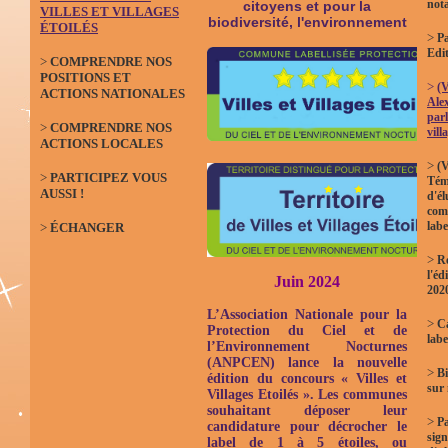
not
citoyens et pour la
VILLES ET VILLAGES
biodiversité, l'environnement
ÉTOILÉS
>
Pa
Edi
>
COMPRENDRE NOS
POSITIONS ET
>
(V
ACTIONS NATIONALES
Ale
parl
>
COMPRENDRE NOS
vill
ACTIONS LOCALES
>
(V
>
PARTICIPEZ VOUS
Tém
AUSSI !
d'él
com
labe
>
ÉCHANGER
>
Ré
l'éd
Juin 2024
202
L’Association Nationale pour la
>
Ca
Protection du Ciel et de
labe
l’Environnement Nocturnes
(ANPCEN) lance la nouvelle
>
Bi
édition du concours « Villes et
sur
Villages Etoilés ». Les communes
souhaitant déposer leur
>
P
candidature pour décrocher le
sign
label de 1 à 5 étoiles, ou