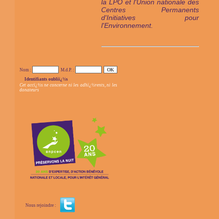
la LPO et l'Union nationale des
Centres Permanents
d'Initiatives pour
l'Environnement.
Nom :
M.d.P. :
Identifiants oubliï¿½s
Cet accï¿½s ne concerne ni les adhï¿½rents, ni les
donateurs
Nous rejoindre :